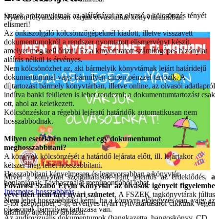
Ennek a bizonylatnak az aláírásával az olvasó a kölcsönzés tényét
Nyáron folyamatosan várjuk olvasóinkat könyvtárainkban.
elismeri!
Az önkiszolgáló kölcsönzőgépeknél kiadott, illetve visszavett
dokumentumokról a rendszer nyomtatott elismervényt készít,
amelyet meg kell őrizni. Ez a kinyomtatott számítógépes bizonylat
aláírás nélkül is érvényes.
Nem kölcsönözhet az, aki bármelyik könyvtárnak lejárt határidejű
dokumentummal vagy bármilyen címen pénzzel tartozik. A
díjtartozást bármely könyvtárban, illetve online, az olvasói adatlapról
indítva banki felületen is lehet rendezni; a dokumentumtartozást csak
ott, ahol az keletkezett.
Kölcsönzéskor a régebbi lejáratú határidők automatikusan nem
hosszabbodnak.
Milyen esetekben nem lehet egy dokumentumot
meghosszabbítani?
A könyvek kölcsönzését a határidő lejárata előtt, ill. lejártakor
kétszer meg lehet hosszabbítani.
Hosszabbítani kényelmesen és leggyorsabban a könyvtár
Mivel a könyvtári szolgáltatások iránt jelentős az érdeklődés,
a
honlapjának Távhasználat menüpontjából lehet.
Fővárosi Szabó Ervin Könyvtár az olvasók igényeit figyelembe
Internetes hosszabbítás
véve idén nem tart nyári szünetet
. A FSZEK tagkönyvtárak július
Nem lehet hosszabbítást kérni, ha a könyvre előjegyzés van, vagy az
5-től szeptember 5-ig érvényes nyári nyitvatartásáról cikkünk végén
olvasónak bármilyen tartozása van.
található áttekintő táblázat.
Az audiovizuális dokumentumok (hangkazetta, hangoskönyv, CD,