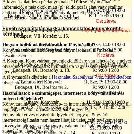
A kivonás alatt lévő példányoknál a "Törlése folyamatban"
információ, a más okok miatt (pl. feldolgozás alatt vagy szállítás
Deák Ferenc Könyvtár
H, Sze: 13:00-19:00
alatt) nem kölcsönözhető példányok mellett pedig a "Nem
Budapest, VII. Rottenbiller utca 10.
K, P: 10:00-16:00
hozzáférhető" státuszinformáció szerepel.
Cs: zárva
Egyéb szolgáltatásainkkal kapcsolatos leggyakoribb
Kertész utcai Könyvtár
2021. július 1-től zárva
kérdések
Budapest, VII. Kertész u. 15.
Kálvária téri Könyvtár
H, Sze: 14:00-18:00
Hogyan tudok a könyvtárakban fénymásolni?
Budapest, VIII. Kálvária tér 12.
Cs, P: 9:00-15:00
Könyvtárainkban lehetőség van fénymásolásra, ill. másolat
K: zárva
készíttetésére is.
A Központi Könyvtárban egyenlegfeltöltésre van lehetőség, amelyet
Börzsöny utcai Könyvtár
H, Sze, P: 13:00-18:00
olvasóink fénymásolásra, nyomtatásra vagy szkennelésre vehetnek
Budapest, IX. Börzsöny u. 13.
K: 9:00-15:00
igénybe.
Cs: zárva
A fénymásolás díjtételei a
Használati Szabályzat 7. sz. mellékletében
Boráros téri Könyvtár
H, Sze, P: 13:00-18:00
olvashatók.
Budapest, IX. Boráros tér 2.
K: 9:00-16:00
Cs: 9:00-14:00
Használhatok-e számítógépet, internetet a könyvtárakban és
milyen feltételekkel?
Újhegyi Könyvtár
H, Sze: 14:00-19:00
Könyvtárainkban a számítógép- és internethasználat beiratkozott, ill.
Budapest, X. Újhegyi sétány 16.
K, Cs, P: 10:00-14:00
napijegyet váltott olvasóink számára ingyenes.
Felhívjuk kedves olvasóink figyelmét, hogy a könyvtári
internetszolgáltatást nem használhatják üzleti célú tevékenységre,
H, K, Cs: 14:00-20:00
törvénybe ütköző cselekményre, valamint mások munkájának
Kőbányai Könyvtár
Sze: 10:00-16:00
zavarására, akadályozására.
Budapest, X. Szent László tér 7 – 14.
P: 10:00-14:00