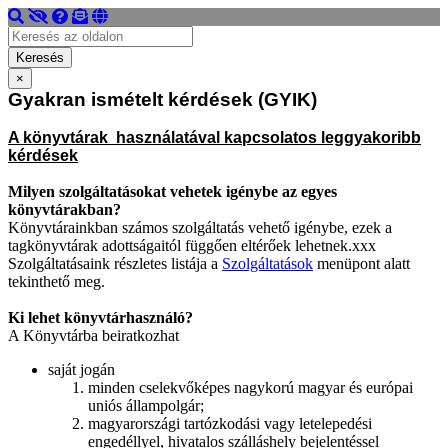
×
Gyakran ismételt kérdések (GYIK)
A könyvtárak használatával kapcsolatos leggyakoribb
kérdések
Milyen szolgáltatásokat vehetek igénybe az egyes
könyvtárakban?
Könyvtárainkban számos szolgáltatás vehető igénybe, ezek a
tagkönyvtárak adottságaitól függően eltérőek lehetnek.xxx
Szolgáltatásaink részletes listája a
Szolgáltatások
menüpont alatt
tekinthető meg.
Ki lehet könyvtárhasználó?
A Könyvtárba beiratkozhat
saját jogán
minden cselekvőképes nagykorú magyar és európai
uniós állampolgár;
magyarországi tartózkodási vagy letelepedési
engedéllyel, hivatalos szálláshely bejelentéssel