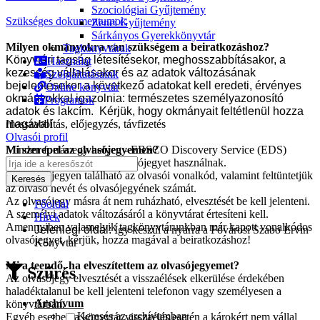
Szociológiai Gyűjtemény
Szükséges dokumentumok
Zenei Gyűjtemény
Sárkányos Gyerekkönyvtár
Milyen okmányokra van szükségem a beiratkozáshoz?
Tagkönyvtárak
Könyvtári tagság létesítésekor, meghosszabbításakor, a
Használat
kezesség vállalásakor és az adatok változásának
Szolgáltatásaink
bejelentésekor a következő adatokat kell eredeti, érvényes
Online könyvtár
okmányokkal igazolnia: természetes személyazonosító
Programok
adatok és lakcím. Kérjük, hogy okmányait feltétlenül hozza
magával!
Hosszabbítás, előjegyzés, távfizetés
Olvasói profil
Mi szerepel az olvasójegyemen?
Minden forrás egy helyen - EBSCO Discovery Service (EDS)
Könyvtáraink egységes olvasójegyet használnak.
Az olvasójegyen található az olvasói vonalkód, valamint feltüntetjük
az olvasó nevét és olvasójegyének számát.
Az olvasójegy másra át nem ruházható, elvesztését be kell jelenteni.
Főoldal
A személyi adatok változásáról a könyvtárat értesíteni kell.
Hírek
Amennyiben valamelyik tagkönyvtárunkban már kapott vonalkódos
Jelenlegi oldal:
Így készül a nyárra a Fővárosi Szabó Ervin
olvasójegyet, kérjük, hozza magával a beiratkozáshoz!
Könyvtár
Mi a teendő, ha elveszítettem az olvasójegyemet?
Szűrés
Az olvasójegy elvesztését a visszaélések elkerülése érdekében
haladéktalanul be kell jelenteni telefonon vagy személyesen a
Archívum
könyvtárban.
Keresés az archívumban
Egyéb esetben a könyvtár visszaélés esetén a károkért nem vállal