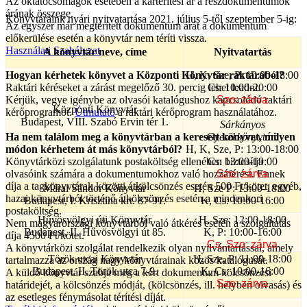
Az oktatócsomagok esetében a kártérítési ár a részdokumentumok
árának összege.
Könyvtáraink nyári nyitvatartása 2021. július 5-től szeptember 5-ig:
Az egyszer már megtérített dokumentum árát a dokumentum
előkerülése esetén a könyvtár nem téríti vissza.
Használati Szabályzat
A könyvtár neve, címe
Nyitvatartás
Hogyan kérhetek könyvet a Központi Könyvtár raktárából?
H, K, Sze, P: 10:00-18:00
Raktári kéréseket a zárást megelőző 30. percig lehet leadni.
Cs: 10:00-20:00
Kérjük, vegye igénybe az olvasói katalógushoz kapcsolódó raktári
Szo: zárva
Központi Könyvtár
kérőprogramot.
Útmutató
a raktári kérőprogram használatához.
Budapest, VIII. Szabó Ervin tér 1.
Sárkányos
Ha nem találom meg a könyvtárban a keresett könyvet, milyen
Gyerekkönyvtár:
módon kérhetem át más könyvtárból?
H, K, Sze, P: 13:00-18:00
Könyvtárközi szolgálatunk postaköltség ellenében biztosítja
Cs: 13:00-19:00
olvasóink számára a dokumentumokhoz való hozzáférést. Ennek
Szo: zárva
díja a tagkönyvtárak közötti átkölcsönzés esetén 500 Ft/kötet, egyéb,
Márai Sándor Könyvtár
H, Sze P: 13:00-18:00
hazai könyvtárból történő átkölcsönzés esetén a mindenkori
Budapest, I. Krisztina krt. 87-91.
K, Cs: 10:00-16:00
postaköltség.
Hűvösvölgyi úti Könyvtár
H, Sze: 12:00-18:00
Nem magyarországi könyvtárból való átkérés esetén a szolgáltatás
Budapest, II. Hűvösvölgyi út 85.
K, P: 10:00-16:00
díja 4500 Ft/kötet.
Cs, Szo: zárva
A könyvtárközi szolgálat rendelkezik olyan nyilvántartással, amely
Török utcai Könyvtár
H, Sze, P: 11:00-18:00
tartalmazza az ország nagy könyvtárainak közös katalógusát.
Budapest, II. Török utca 7-9.
K, Cs: 10:00-16:00
A küldő könyvtár szabja meg a kért dokumentum kölcsönzési
Szo: zárva
határidejét, a kölcsönzés módját, (kölcsönzés, ill. helyben olvasás) és
az esetleges fénymásolat térítési díját.