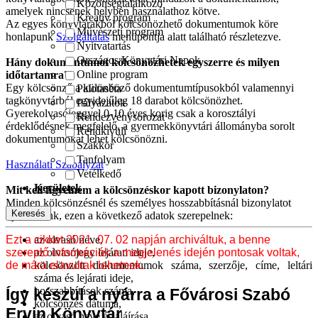
Közönségtalálkozó
amelyek nincsenek helyben használathoz kötve.
Kreatív program
Az egyes könyvtárakból kölcsönözhető dokumentumok köre
Művészeti program
honlapunk
Szolgáltatás
menüpontja alatt található részletezve.
Nyitvatartás
Országos Könyvtári Napok
Hány dokumentumot kölcsönözhetek egyszerre és milyen
Online program
időtartamra?
Egy kölcsönző a különböző dokumentumtípusokból valamennyi
Palotaséta
tagkönyvtárból egyidejűleg 18 darabot kölcsönözhet.
Pályázatok
Gyerekolvasójeggyel 0-10 éves korig csak a korosztályi
Rendezvénysorozat
érdeklődésnek megfelelő, a gyermekkönyvtári állományba sorolt
Rendkívüli
dokumentumokat lehet kölcsönözni.
Szakkör
Tanfolyam
Használati Szabályzat
Vetélkedő
Kerületek
Mit kell figyelnem a kölcsönzéskor kapott bizonylaton?
Minden kölcsönzésnél és személyes hosszabbításnál bizonylatot
nyomtatunk, ezen a következő adatok szerepelnek:
Ezt a cikket 2021. 07. 02 napján archiváltuk, a benne
az olvasó neve,
szereplő információk a megjelenés idején pontosak voltak,
az olvasójegy lejárati ideje,
de mára elavultak lehetnek.
kölcsönzött dokumentumok száma, szerzője, címe, leltári
száma és lejárati ideje,
hosszabbítások száma,
Így készül a nyárra a Fővárosi Szabó
kölcsönzés dátuma,
Ervin Könyvtár
az olvasó neve és aláírása.