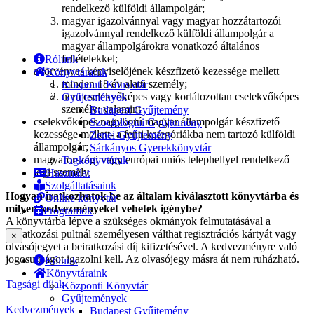
rendelkező külföldi állampolgár;
magyar igazolvánnyal vagy magyar hozzátartozói
igazolvánnyal rendelkező külföldi állampolgár a
magyar állampolgárokra vonatkozó általános
feltételekkel;
Rólunk
a törvényes képviselőjének készfizető kezessége mellett
Könyvtáraink
minden 18 év alatti személy;
Központi Könyvtár
nem cselekvőképes vagy korlátozottan cselekvőképes
Gyűjtemények
személy; valamint
Budapest Gyűjtemény
cselekvőképes nagykorú magyar állampolgár készfizető
Szociológiai Gyűjtemény
kezessége mellett- a fenti kategóriákba nem tartozó külföldi
Zenei Gyűjtemény
állampolgár;
Sárkányos Gyerekkönyvtár
magyarországi vagy európai uniós telephellyel rendelkező
Tagkönyvtárak
jogi személy.
Használat
Szolgáltatásaink
Hogyan iratkozhatok be az általam kiválasztott könyvtárba és
Online könyvtár
milyen kedvezményeket vehetek igénybe?
Programok
A könyvtárba lépve a szükséges okmányok felmutatásával a
beiratkozási pultnál személyesen válthat regisztrációs kártyát vagy
×
olvasójegyet a beiratkozási díj kifizetésével. A kedvezményre való
jogosultságot igazolni kell. Az olvasójegy másra át nem ruházható.
Rólunk
Könyvtáraink
Tagsági díjak
Központi Könyvtár
Gyűjtemények
Kedvezmények
Budapest Gyűjtemény