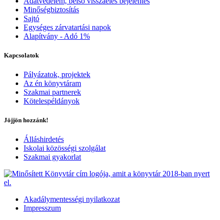
Adatvédelem, belső visszaélés bejelentés
Minőségbiztosítás
Sajtó
Egységes zárvatartási napok
Alapítvány - Adó 1%
Kapcsolatok
Pályázatok, projektek
Az én könyvtáram
Szakmai partnerek
Kötelespéldányok
Jöjjön hozzánk!
Álláshirdetés
Iskolai közösségi szolgálat
Szakmai gyakorlat
Akadálymentességi nyilatkozat
Impresszum