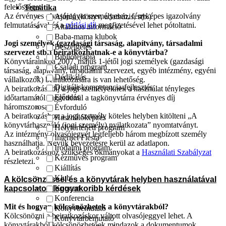
felelősséget!
Tematika
Az érvényes olvasójegyet személyesen, fényképes igazolvány
Ajánló (könyv, adatbázis, stb.)
felmutatásával és a
pótlási díj
megfizetésével lehet pótoltatni.
Általános információ
Baba-mama klubok
Jogi személyek (gazdasági társaság, alapítvány, társadalmi
Beszélgetés
szervezet stb.) beiratkozhatnak-e a könyvtárba?
Biblioterápia
Könyvtárainkba 2007. május 1-jétől jogi személyek (gazdasági
Családi program
társaság, alapítvány, társadalmi szervezet, egyéb intézmény, egyéni
Dedikálás
vállalkozók) beiratkozására is van lehetőség.
Digitáliskompetencia-fejlesztés
A beiratkozási díj a jogi személyeknek a használat tényleges
Előadás
időtartamától függetlenül a tagkönyvtárra érvényes díj
háromszorosa.
Évforduló
A beiratkozáshoz a jogi személy köteles helyben kitölteni „A
Használóképzés
könyvtárhasználó (jogi személy) nyilatkozata” nyomtatványt.
Helytörténeti program
Az intézmény olvasójegyét legfeljebb három megbízott személy
Internet Fiesta
használhatja. Nevük bevezetésre kerül az adatlapon.
Irodalmi program
A beiratkozáshoz szükséges okmányokat a
Használati Szabályzat
Kézműves program
részletezi.
Kiállítás
Klub
A kölcsönzéssel és a könyvtárak helyben használatával
Koncert
kapcsolatos leggyakoribb kérdések
Konferencia
Mit és hogyan kölcsönözhetek a könyvtárakból?
Könyvbemutató
Kölcsönözni a beiratkozáskor váltott olvasójeggyel lehet. A
Könyvtárbemutató
könyvtárakból kölcsönözhetőek mindazok a dokumentumok,