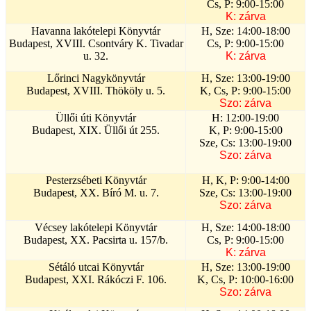
Cs, P: 9:00-15:00
K: zárva
Havanna lakótelepi Könyvtár
H, Sze: 14:00-18:00
Budapest, XVIII. Csontváry K. Tivadar
Cs, P: 9:00-15:00
u. 32.
K: zárva
Lőrinci Nagykönyvtár
H, Sze: 13:00-19:00
Budapest, XVIII. Thököly u. 5.
K, Cs, P: 9:00-15:00
Szo: zárva
Üllői úti Könyvtár
H: 12:00-19:00
Budapest, XIX. Üllői út 255.
K, P: 9:00-15:00
Sze, Cs: 13:00-19:00
Szo: zárva
Pesterzsébeti Könyvtár
H, K, P: 9:00-14:00
Budapest, XX. Bíró M. u. 7.
Sze, Cs: 13:00-19:00
Szo: zárva
Vécsey lakótelepi Könyvtár
H, Sze: 14:00-18:00
Budapest, XX. Pacsirta u. 157/b.
Cs, P: 9:00-15:00
K: zárva
Sétáló utcai Könyvtár
H, Sze: 13:00-19:00
Budapest, XXI. Rákóczi F. 106.
K, Cs, P: 10:00-16:00
Szo: zárva