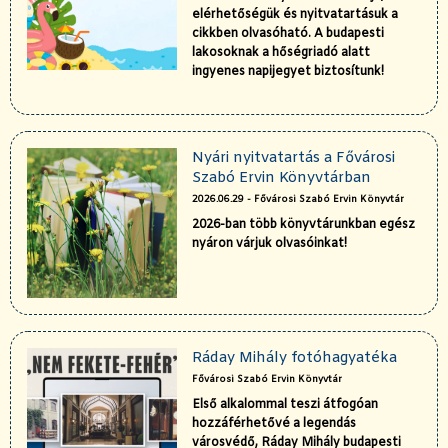
elérhetőségük és nyitvatartásuk a
cikkben olvasóható. A budapesti
lakosoknak a hőségriadó alatt
ingyenes napijegyet biztosítunk!
Nyári nyitvatartás a Fővárosi
Szabó Ervin Könyvtárban
2026.06.29 - Fővárosi Szabó Ervin Könyvtár
2026-ban több könyvtárunkban egész
nyáron várjuk olvasóinkat!
Ráday Mihály fotóhagyatéka
Fővárosi Szabó Ervin Könyvtár
Első alkalommal teszi átfogóan
hozzáférhetővé a legendás
városvédő, Ráday Mihály budapesti