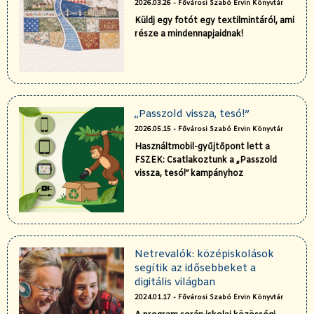
2026.03.26 - Fővárosi Szabó Ervin Könyvtár
Küldj egy fotót egy textilmintáról, ami
része a mindennapjaidnak!
„Passzold vissza, tesó!”
2026.05.15 - Fővárosi Szabó Ervin Könyvtár
Használtmobil-gyűjtőpont lett a
FSZEK: Csatlakoztunk a „Passzold
vissza, tesó!” kampányhoz
Netrevalók: középiskolások
segítik az idősebbeket a
digitális világban
2024.01.17 - Fővárosi Szabó Ervin Könyvtár