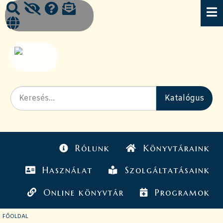
Rólunk
Könyvtáraink
Használat
Szolgáltatásaink
Online könyvtár
Programok
JELENLEGI OLDAL:
FŐOLDAL