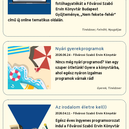
fotóhagyatékát a Fővárosi Szabó
Ervin Könyvtár Budapest
Gyűjteménye, „Nem fekete-fehér”
című új online tematikus oldalán.
Tinédzser, Felnőtt, Nyugdíjas
Nyári gyerekprogramok
2026.06.24 - Fővárosi Szabó Ervin Könyvtár
Nincs még nyári programod? Van egy
szuper ötletünk! Gyere a könyvtárba,
ahol egész nyáron izgalmas
programok várnak rád!
Gyerek, Tinédzser
Az irodalom életre kel(l)
2026.04.11 - Fővárosi Szabó Ervin Könyvtár
Egész éves ingyenes programsorozat
indul a Fővárosi Szabó Ervin Könyvtár