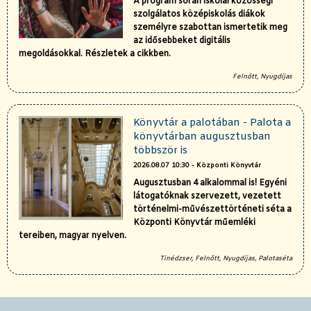
A program során iskolai közösségi
szolgálatos középiskolás diákok
személyre szabottan ismertetik meg
az idősebbeket digitális
megoldásokkal. Részletek a cikkben.
Felnőtt, Nyugdíjas
Könyvtár a palotában - Palota a
könyvtárban augusztusban
többször is
2026.08.07 10:30 - Központi Könyvtár
Augusztusban 4 alkalommal is! Egyéni
látogatóknak szervezett, vezetett
történelmi-művészettörténeti séta a
Központi Könyvtár műemléki
tereiben, magyar nyelven.
Tinédzser, Felnőtt, Nyugdíjas, Palotaséta