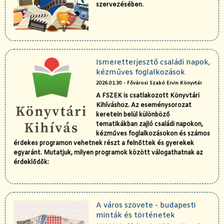
szervezésében.
Ismeretterjesztő családi napok,
kézműves foglalkozások
2026.01.30 - Fővárosi Szabó Ervin Könyvtár
A FSZEK is csatlakozott Könyvtári
Kihíváshoz. Az eseménysorozat
keretein belül különböző
tematikákban zajló családi napokon,
kézműves foglalkozásokon és számos
érdekes programon vehetnek részt a felnőttek és gyerekek
egyaránt. Mutatjuk, milyen programok között válogathatnak az
érdeklődők:
A város szövete - budapesti
minták és történetek