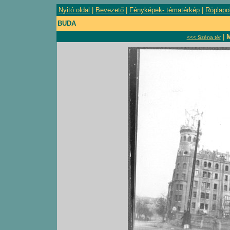
Nyitó oldal
|
Bevezető
|
Fényképek- tématérkép
|
Röplapo
BUDA
|
<<< Széna tér