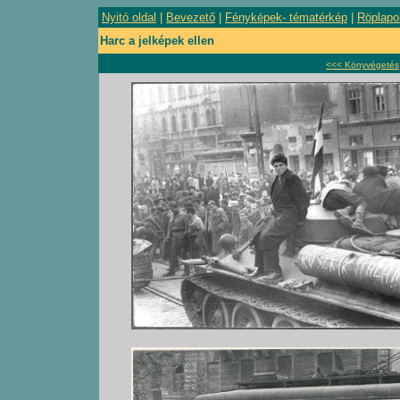
Nyitó oldal
|
Bevezető
|
Fényképek- tématérkép
|
Röplapo
Harc a jelképek ellen
<<< Könyvégetés