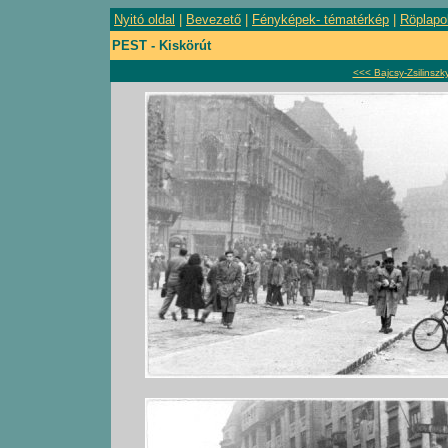
Nyitó oldal
|
Bevezető
|
Fényképek- tématérkép
|
Röplapo
PEST - Kiskörút
<<< Bajcsy-Zsilinszky