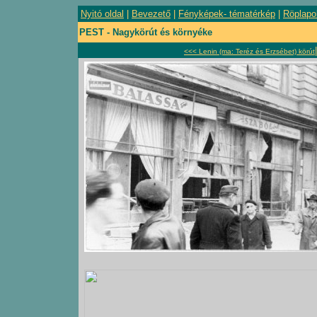
Nyitó oldal
|
Bevezető
|
Fényképek- tématérkép
|
Röplapo
PEST - Nagykörút és környéke
<<< Lenin (ma: Teréz és Erzsébet) körút