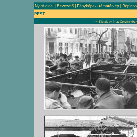
Nyitó oldal
|
Bevezető
|
Fényképek- tématérkép
|
Röplapo
PEST
<<< Kisfaludy (ma: Corvin) köz