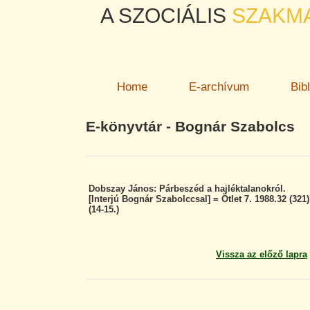
A SZOCIÁLIS
SZAKM
Home
E-archívum
Bib
E-könyvtár - Bognár Szabolcs
Dobszay János: Párbeszéd a hajléktalanokról.
[Interjú Bognár Szabolccsal] = Ötlet 7. 1988.32 (321)
(14-15.)
Vissza az előző lapra