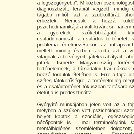
a legszegényebb”. Miközben pszichológusk
diagnosztizált, terápiát végzett, mindig 
tágabb miliőt, azt a szubkultúrát, aho
érkeztek. Nemcsak a hozzá küldö
pszichodinamikájára volt kíváncsi, hanem
a gyerekek szűkebb-tágabb kör
családdinamikát, a családok történetét, 
probléma értelmezésekor az intrapszic
mellett mindig észben tartotta azt a vi
világnak a törvényeit, játékszabályait, a
jöttek. Ismerte Magyarország történe
történelemnek, a társadalmi traumáknak
hozzá fordulók életében is. Erre a fajta dif
széles látókörűségre, a történelmileg meg
és a családtörténet fókuszban tartására s
életútja is predesztinálta.
Gyógyító munkájában jelen volt az a faj
melyben a szűken vett pszichológiai sze
helyet kaptak a szociális, egészségüg
nézőpontok is – mai terminológiánk s
mentálhigiénés szemléletben dolgozot