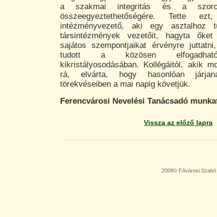
a szakmai integritás és a szoro
összeegyeztethetőségére. Tette ez
intézményvezető, aki egy asztalhoz t
társintézmények vezetőit, hagyta őket k
sajátos szempontjaikat érvényre juttatni
tudott a közösen elfogadhat
kikristályosodásában. Kollégáitól, akik 
rá, elvárta, hogy hasonlóan járja
törekvéseiben a mai napig követjük.
Ferencvárosi Nevelési Tanácsadó munka
Vissza az előző lapra
2008© Fővárosi Szabó