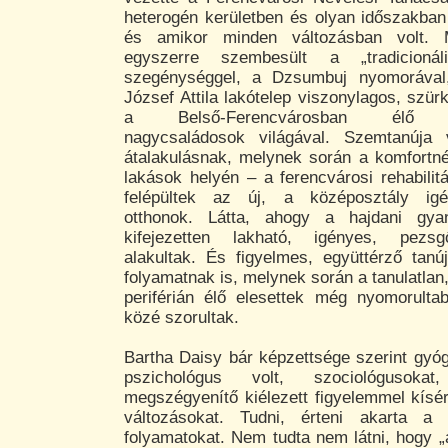
heterogén kerületben és olyan időszakban 
és amikor minden változásban volt. 
egyszerre szembesült a „tradicionáli
szegénységgel, a Dzsumbuj nyomorával
József Attila lakótelep viszonylagos, szü
a Belső-Ferencvárosban élő ért
nagycsaládosok világával. Szemtanúja
átalakulásnak, melynek során a komfortnél
lakások helyén – a ferencvárosi rehabilitá
felépültek az új, a középosztály igén
otthonok. Látta, ahogy a hajdani gya
kifejezetten lakható, igényes, pezsg
alakultak. És figyelmes, együttérző tanú
folyamatnak is, melynek során a tanulatlan
periférián élő elesettek még nyomorulta
közé szorultak.
Bartha Daisy bár képzettsége szerint gy
pszichológus volt, szociológusokat, 
megszégyenítő kiélezett figyelemmel kísér
változásokat. Tudni, érteni akarta a k
folyamatokat. Nem tudta nem látni, hogy „