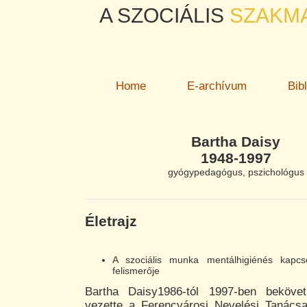
A SZOCIÁLIS
SZAKM
Home
E-archívum
Bib
Bartha Daisy
1948-1997
gyógypedagógus, pszichológus
Életrajz
A szociális munka mentálhigiénés kapcso
felismerője
Bartha Daisy1986-tól 1997-ben bekövetk
vezette a Ferencvárosi Nevelési Tanácsa