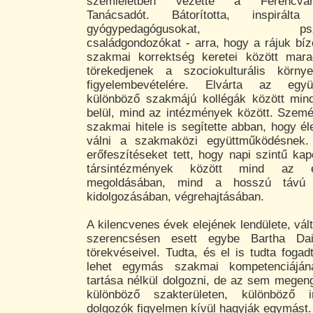
szemléletben vezette a Ferencvár
Tanácsadót. Bátorította, inspirált
gyógypedagógusokat, pszicho
családgondozókat - arra, hogy a rájuk bíz
szakmai korrektség keretei között mar
törekedjenek a szociokulturális körny
figyelembevételére. Elvárta az egy
különböző szakmájú kollégák között min
belül, mind az intézmények között. Személ
szakmai hitele is segítette abban, hogy él
válni a szakmaközi együttműködésnek.
erőfeszítéseket tett, hogy napi szintű ka
társintézmények között mind az 
megoldásában, mind a hosszú távú 
kidolgozásában, végrehajtásában.
A kilencvenes évek elejének lendülete, vál
szerencsésen esett egybe Bartha Da
törekvéseivel. Tudta, és el is tudta foga
lehet egymás szakmai kompetenciájána
tartása nélkül dolgozni, de az sem megen
különböző szakterületen, különböző i
dolgozók figyelmen kívül hagyják egymást.