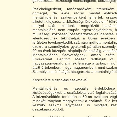
gazdálkodás, közösségi mentálhigiéné, készségfejl
Pszichológusként, tanácsadóként, trénerké
önmagát, de élete utolsó másfél évtized
mentálhigiénés szakemberként ismerték ország
alkotott kifejezés, a „közösségi lélekvédelem” tükr
mellyel talán mindenkit megelőzött hazá
mentálhigiéné nem csupán egészségvédelem, h
műveltség, közösségi összetartozás és identitás.
jelentőségűnek tekinthetjük a 80-as évekbe
területén tevékenykedők számára indított mentálhig
ezekre a személyekre gyakorolt páratlan személyi h
90-es évek közepén alapítója és haláláig vezetős
Mentálhigiénés Szövetségnek, amely azóta 
Emlékérmet alapított. Méltán tarthatjuk őt
nagyasszonyának, aminek lényege a tartás, mind 
átvitt értelemben, - úgy magánemberi, mint szak
Személyes méltóságát átsugározta a mentálhigiénés
Kapcsolata a szociális szakmával
Mentálhigiénés és szociális érdeklődés
kisközösségekkel, a családokkal való foglalkozásáb
A közművelődés területén a 80-as években vé
mindkét irányban megnyitották a szakmát. S a ké
készülő szakma egymással is mindjárt kez
összekapcsolódott.