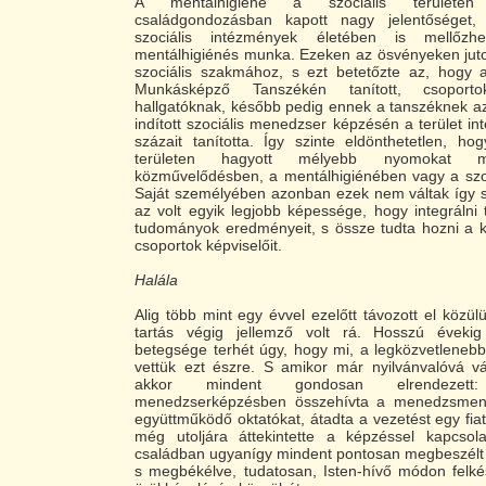
A mentálhigiéné a szociális területe
családgondozásban kapott nagy jelentőséget
szociális intézmények életében is mellőzh
mentálhigiénés munka. Ezeken az ösvényeken juto
szociális szakmához, s ezt betetőzte az, hogy a
Munkásképző Tanszékén tanított, csoport
hallgatóknak, később pedig ennek a tanszéknek a
indított szociális menedzser képzésén a terület i
százait tanította. Így szinte eldönthetetlen, h
területen hagyott mélyebb nyomokat
közművelődésben, a mentálhigiénében vagy a szo
Saját személyében azonban ezek nem váltak így s
az volt egyik legjobb képessége, hogy integrálni
tudományok eredményeit, s össze tudta hozni a 
csoportok képviselőit.
Halála
Alig több mint egy évvel ezelőtt távozott el közül
tartás végig jellemző volt rá. Hosszú évekig
betegsége terhét úgy, hogy mi, a legközvetleneb
vettük ezt észre. S amikor már nyilvánvalóvá vá
akkor mindent gondosan elrendezett
menedzserképzésben összehívta a menedzsment
együttműködő oktatókat, átadta a vezetést egy fiat
még utoljára áttekintette a képzéssel kapcsol
családban ugyanígy mindent pontosan megbeszélt 
s megbékélve, tudatosan, Isten-hívő módon felké