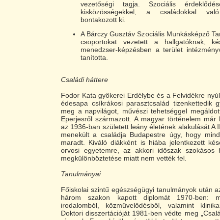
vezetőségi tagja. Szociális érdeklőd
kisközösségekkel, a családokkal való
bontakozott ki.
A Bárczy Gusztáv Szociális Munkásképző Ta
csoportokat vezetett a hallgatóknak, ké
menedzser-képzésben a terület intézményv
tanította.
Családi háttere
Fodor Kata gyökerei Erdélybe és a Felvidékre nyúln
édesapa csíkrákosi parasztcsalád tizenkettedik 
meg a napvilágot, művészi tehetséggel megáldot
Eperjesről származott. A magyar történelem már 
az 1936-ban született leány életének alakulását A II
menekült a családja Budapestre úgy, hogy min
maradt. Kiváló diákként is hiába jelentkezett ké
orvosi egyetemre, az akkori időszak szokásos há
megkülönböztetése miatt nem vették fel.
Tanulmányai
Főiskolai szintű egészségügyi tanulmányok után a
három szakon kapott diplomát 1970-ben: 
irodalomból, közművelődésből, valamint klinikai
Doktori disszertációját 1981-ben védte meg „Csa