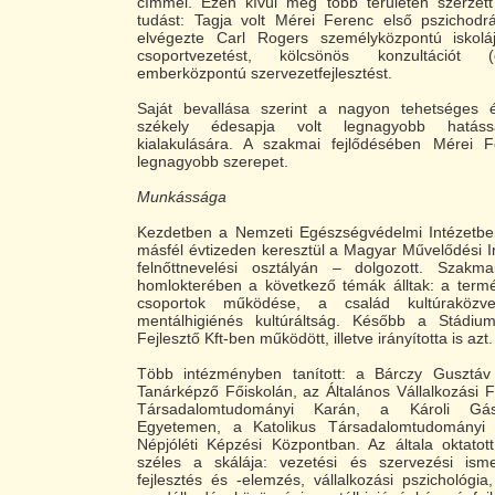
címmel. Ezen kívül még több területen szerzett
tudást: Tagja volt Mérei Ferenc első pszichodr
elvégezte Carl Rogers személyközpontú iskolájá
csoportvezetést, kölcsönös konzultációt (
emberközpontú szervezetfejlesztést.
Saját bevallása szerint a nagyon tehetséges é
székely édesapja volt legnagyobb hatáss
kialakulására. A szakmai fejlődésében Mérei F
legnagyobb szerepet.
Munkássága
Kezdetben a Nemzeti Egészségvédelmi Intézetbe
másfél évtizeden keresztül a Magyar Művelődési 
felnőttnevelési osztályán – dolgozott. Szakm
homlokterében a következő témák álltak: a termé
csoportok működése, a család kultúraközve
mentálhigiénés kultúráltság. Később a Stádiu
Fejlesztő Kft-ben működött, illetve irányította is azt.
Több intézményben tanított: a Bárczy Gusztáv
Tanárképző Főiskolán, az Általános Vállalkozási 
Társadalomtudományi Karán, a Károli Gás
Egyetemen, a Katolikus Társadalomtudomány
Népjóléti Képzési Központban. Az általa oktatot
széles a skálája: vezetési és szervezési isme
fejlesztés és -elemzés, vállalkozási pszichológia