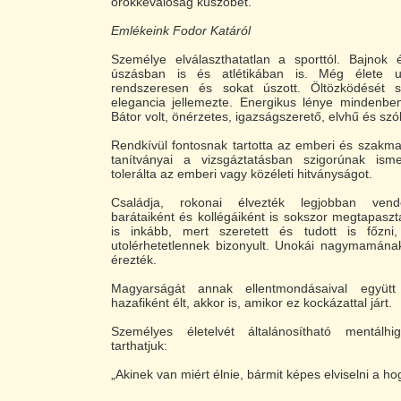
örökkévalóság küszöbét.
Emlékeink Fodor Katáról
Személye elválaszthatatlan a sporttól. Bajnok é
úszásban is és atlétikában is. Még élete u
rendszeresen és sokat úszott. Öltözködését s
elegancia jellemezte. Energikus lénye mindenbe
Bátor volt, önérzetes, igazságszerető, elvhű és sz
Rendkívül fontosnak tartotta az emberi és szakma
tanítványai a vizsgáztatásban szigorúnak ism
tolerálta az emberi vagy közéleti hitványságot.
Családja, rokonai élvezték legjobban vend
barátaiként és kollégáiként is sokszor megtapaszta
is inkább, mert szeretett és tudott is főzni
utolérhetetlennek bizonyult. Unokái nagymamána
érezték.
Magyarságát annak ellentmondásaival együtt 
hazafiként élt, akkor is, amikor ez kockázattal járt.
Személyes életelvét általánosítható mentálhi
tarthatjuk:
„Akinek van miért élnie, bármit képes elviselni a hog