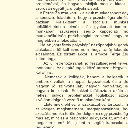
problémával, és hogyan találják meg a kiutat
szorosan együtt járó pályakrízisből.
A Ferge Zsuzsa körül kialakult munkacsoport egyik
a speciális feladatom, hogy a pszichológia elmél
bázisán kialakítsam a szociális munká
nélkülözhetetlen elméleti és gyakorlati ismere
munkában szükséges segítő kapcsolati mo
munkanélküliség pszichológiai problémái nagy ha
meg ebben a feladatban.
Ha az „önreflexív pályakép” nézőpontjából gond
alakulását, föl kell ismernem, hogy az új felada
elcsábított. Ez történt akkor is, amikor Ferge Z
lettem tagja.
Az új létrehozásának jó feszültségével tervez
tanítottunk. Az alapító tagok közé tartozott Hegyes
Katalin is.
Nemcsak a kollégák, hanem a hallgatók is
emberek voltak, a nappali tagozatosok és a „fel
Nagyon jó színvonalúak, nagyon motiváltak, n
nagyon kritikusak. Sokakkal találkoztam azóta a 
nehéz, súlyos problémákkal foglalkozó szoci
kiválóan dolgozó vezető munkatársaiként.
Életemnek ehhez a szakaszához tartozott, h
szükséges megismernem, megtapasztalnom, ho
szociális munka területén dolgoznia egy pszichol
más ez, mint az a pszichológusi gyakorlat, amit én
megszereztem? Mit jelent a segítő kapcsolat 
területén?