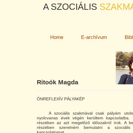
A SZOCIÁLIS
SZAKM
Home
E-archívum
Bib
Ritoók Magda
ÖNREFLEXÍV PÁLYAKÉP
A szociális szakmával csak pályám utolsó
nyolcvanas évek végén kerültem kapcsolatba.
részében az azt megelőző időszakról írok. A 
részében szeretném bemutatni a szociális
kapcsolatomat.