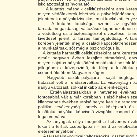
iskolázottsági színvonalától.
A kutatás második célkitűzéseként arra keres
milyen védőfaktorok lehetnek a pályafejlődésben
jelentenek a pályakrízisekkel, mint kockázati tény
A kutatás tanulságai szerint az egyébké
társadalmi-gazdasági változások legnehezebben e
a védettség és a biztonságérzet elvesztése. Enne
kivédését jelenti a társas támogatottság. A tár
körében jelentek meg a családi kapcsolatrendszer 
a munkatársak, sőt még a pszichológus is.
A kutatás harmadik célkitűzéseként arra kereste
elmúlt negyven évben lezajlott társadalmi, gaz
milyen sajátos pályafejlődési mintázatot hoztak lé
jellegében a középszintű, de főleg a felsőfokú 
csoport életében Magyarországon.
Nagyobb részük pályájára – saját megfogalm
hatással volt a rendszerváltás. Ez viszonylag ritká
irányú változást, sokkal inkább az ellenkezőjét.
Értékválasztásaikban a hetvenes évekhez 
fontosabbá vált a már korábban is első helyen sze
kilencvenes években utolsó helyre került a rangsor
politikai tevékenység”, amely a középkorú és
felsőfokú pályákat képviselő vizsgálati csoport él
fogalommá vált.
Az anyagiak súlya megnőtt a hetvenes évekh
főként a férfiak csoportjában – mind az értékvál
életeseményekben.
A társadalmi-politikai változásokkal összefüggő p