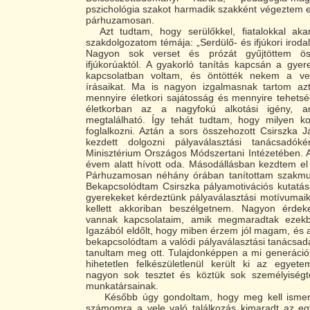
pszichológia szakot harmadik szakként végeztem el
párhuzamosan.
Azt tudtam, hogy serülőkkel, fiatalokkal akar
szakdolgozatom témája: „Serdülő- és ifjúkori irodal
Nagyon sok verset és prózát gyűjtöttem ös
ifjúkorúaktól. A gyakorló tanítás kapcsán a gye
kapcsolatban voltam, és öntötték nekem a ver
írásaikat. Ma is nagyon izgalmasnak tartom az
mennyire életkori sajátosság és mennyire tehets
életkorban az a nagyfokú alkotási igény, 
megtalálható. Így tehát tudtam, hogy milyen kor
foglalkozni. Aztán a sors összehozott Csirszka J
kezdett dolgozni pályaválasztási tanácsadó
Minisztérium Országos Módszertani Intézetében. 
évem alatt hívott oda. Másodállásban kezdtem el 
Párhuzamosan néhány órában tanítottam szakmun
Bekapcsolódtam Csirszka pályamotivációs kutatás
gyerekeket kérdeztünk pályaválasztási motívumaik
kellett akkoriban beszélgetnem. Nagyon érdek
vannak kapcsolataim, amik megmaradtak ezekbő
Igazából eldőlt, hogy miben érzem jól magam, és 
bekapcsolódtam a valódi pályaválasztási tanácsa
tanultam meg ott. Tulajdonképpen a mi generáció
hihetetlen felkészületlenül került ki az egyete
nagyon sok tesztet és köztük sok személyiségte
munkatársainak.
Később úgy gondoltam, hogy meg kell ismer
számomra a vele való találkozás kimaradt az egy