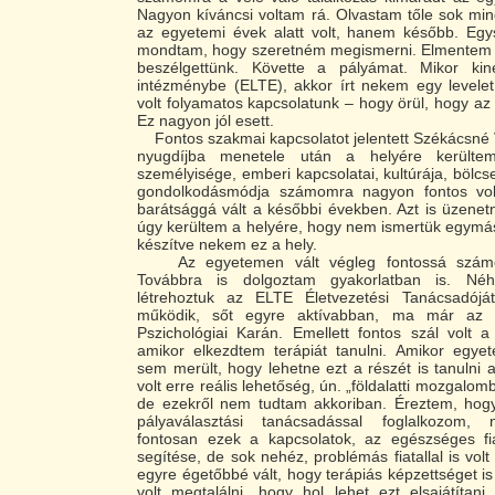
Nagyon kíváncsi voltam rá. Olvastam tőle sok mi
az egyetemi évek alatt volt, hanem később. Egys
mondtam, hogy szeretném megismerni. Elmentem
beszélgettünk. Követte a pályámat. Mikor ki
intézménybe (ELTE), akkor írt nekem egy level
volt folyamatos kapcsolatunk – hogy örül, hogy az
Ez nagyon jól esett.
Fontos szakmai kapcsolatot jelentett Székácsné 
nyugdíjba menetele után a helyére került
személyisége, emberi kapcsolatai, kultúrája, bölc
gondolkodásmódja számomra nagyon fontos volt
barátsággá vált a későbbi években. Azt is üzene
úgy kerültem a helyére, hogy nem ismertük egymást
készítve nekem ez a hely.
Az egyetemen vált végleg fontossá számo
Továbbra is dolgoztam gyakorlatban is. Né
létrehoztuk az ELTE Életvezetési Tanácsadójá
működik, sőt egyre aktívabban, ma már az 
Pszichológiai Karán. Emellett fontos szál volt
amikor elkezdtem terápiát tanulni. Amikor egyet
sem merült, hogy lehetne ezt a részét is tanuln
volt erre reális lehetőség, ún. „földalatti mozgalomb
de ezekről nem tudtam akkoriban. Éreztem, hog
pályaválasztási tanácsadással foglalkozom,
fontosan ezek a kapcsolatok, az egészséges fi
segítése, de sok nehéz, problémás fiatallal is vol
egyre égetőbbé vált, hogy terápiás képzettséget i
volt megtalálni, hogy hol lehet ezt elsajátítan