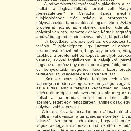
A pályaválasztási tanácsadás akkoriban a nev
mellett a legkialakultabb terület volt Magy
„beleszülettem” a Csirszka János meghí
tulajdonképpen elég sokáig a szorosabb 
pályaválasztási tanácsadással foglalkoztam. Aztá
problémát hoztak az emberek, amikor kiderült
pályáról van szó, nemcsak ebben kérnek segítség
a pályában gondolkodni, szóval bővült, tágult a kö
A következő állomás volt az életvezetési t
terápia. Tulajdonképpen úgy jutottam el ahho
terapeutává képződnöm, hogy úgy éreztem, nag
azokhoz a problémákhoz képest, amelyek azokb
vannak, akikkel foglalkozom. A pályájukról beszé
hogy ez az egész egy rendszerbe ágyazódik, ami 
és bonyolultabb megértést kíván. Ezért érez
feltétlenül szükségesnek a terápia tanulást.
Sokszor nincs szükség terápiás technikákra
valamilyen módon az egész személyiséget vegyük 
az a tudás, amit a terápiás képzettség ad. Még
feltétlenül terápiás módszerként jelenik meg az a
nélkül a háttértudás nélkül nem lehet elh
személyiséget egy rendszerben, aminek csak egy 
pályával való kapcsolat.
A terápia és a tanácsadás nem választható el él
múltba nyúlik vissza, a tanácsadás előre tekint, v
fókuszál. Azt tartom indokoltnak, hogy aki tanác
végez, az legyen kiképezve mind a kettőre. A tudá
ismeret kell, de a terápiás munkának nem csupán a