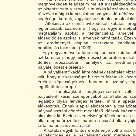
megnövekedett feladataim mellett a családsegítő
az oktatást sem a szociális munkás képzésben, de 
részével máig is kapcsolatban vagyok. Jó néhány
segítséget kérnek, vagy tájékoztatnak sorsuk alaku
Áttekintve az elmúlt évtizedeket, kutatási prog
legfontosabb számomra, hogy az egyéni életpál
megtaláljam azokat a tendenciákat, amelyek 
elősegítik és azokat is, amelyek hátráltatják. Eze
az eredményei alapján szereztem kandidát
habilitációs fokozatot (2006).
Egy negyven évet átfogó longitudinális kutatás el
azt kerestem, hogy milyen pszichés erőforrásokat l
döntés időszakában, amelyek az eredmény
pályafejlődést előrejelzik.
A pályaidentifikáció létrejöttének feltételeit viz
vált, hogy a sikerességet biztosító feltételek közö
értelmi képességeknek, hanem a személyisé
legdöntőbb szerepe.
Tanulságként megfogalmazható volt, h
pályaidentifikáció szempontjából az általános sze
legalább olyan lényeges feltétel, mint a speciál
előkészítés. Ennek alapjai elsősorban a családb
pályaválasztási döntést megelőző időszak intézm
alakulnak ki. Ezek a személyiségértékek nem a csa
által meghatározottak, hanem a család által nyújto
tartalma és színvonala által.
A kutatás egyik fontos eredménye volt annak bi
pályakötődés és a pályaidentifikáció mértéke f