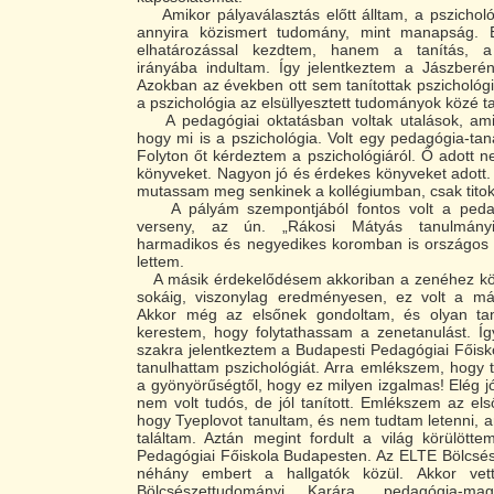
Amikor pályaválasztás előtt álltam, a pszichol
annyira közismert tudomány, mint manapság.
elhatározással kezdtem, hanem a tanítás, 
irányába indultam. Így jelentkeztem a Jászberén
Azokban az években ott sem tanítottak pszichológi
a pszichológia az elsüllyesztett tudományok közé ta
A pedagógiai oktatásban voltak utalások, amibő
hogy mi is a pszichológia. Volt egy pedagógia-ta
Folyton őt kérdeztem a pszichológiáról. Ő adott n
könyveket. Nagyon jó és érdekes könyveket adott. 
mutassam meg senkinek a kollégiumban, csak tito
A pályám szempontjából fontos volt a pedag
verseny, az ún. „Rákosi Mátyás tanulmányi
harmadikos és negyedikes koromban is országos 
lettem.
A másik érdekelődésem akkoriban a zenéhez kö
sokáig, viszonylag eredményesen, ez volt a m
Akkor még az elsőnek gondoltam, és olyan tan
kerestem, hogy folytathassam a zenetanulást. Íg
szakra jelentkeztem a Budapesti Pedagógiai Főisko
tanulhattam pszichológiát. Arra emlékszem, hogy 
a gyönyörűségtől, hogy ez milyen izgalmas! Elég jó
nem volt tudós, de jól tanított. Emlékszem az els
hogy Tyeplovot tanultam, és nem tudtam letenni, 
találtam. Aztán megint fordult a világ körülött
Pedagógiai Főiskola Budapesten. Az ELTE Bölcsés
néhány embert a hallgatók közül. Akkor ve
Bölcsészettudományi Karára, pedagógia-m