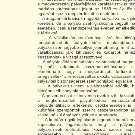
a magyarországi pályafejlődés karakterisztikus mi
markáns törésvonalat jelent az 1989-es év. Ez f
egyaránt igaz a megkérdezettek esetében.
A magánéleti krízisek nagyobb súllyal vannak jel
körében, de a pályakrízisek grafikonja „együtt 
esetében, csak a rendszerváltás évében emelked
a férfiaknál.
A vállalkozás kockázatával járó feszültsége
megkérdezettek pályafejlődési mintázatába
pályakrízisei nagyobb súllyal jelentek meg, mint a
vállalkozással járó kihívások és kudarcok nehéz
beszámoltak a vizsgálat résztvevői.
A pályafejlődési mintázatok sajátosságai megmut
és nők adatainak összehasonlításában is.
elmondható, hogy a megkérdezett férfiakat 
„megviselték” a rendszerváltás okozta változások po
pályaviteli biztonságérzet szempontjából egyaránt, 
A pályakrízis nem a változásból adódik, h
általános elbizonytalanodásából.
A hetvenes és a kilencvenes évek között lezajlott
a megkérdezettek pályafejlődési mintázatán
pályaidentifikáció értékének csökkenésében is
különféle szempontok szerint összehasonlított al
kivétel nélkül érvényes volt ez a tendencia.
A kutatás egyik leginkább elgondolkodtató er
kapcsolódva fogalmazható meg: a pályaide
pályakrízisek előfordulása között szoros kap
erőteljesebb a pályakötődés, ann