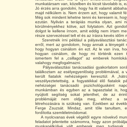
munkatársam van, közelben és kicsit távolabb is, e
Jó érzés arra gondolni, hogy ha itt valamit abbaha
majd nélkülem is. Nem érzem azt, hogy valamit f
Még sok mindent lehetne tenni és keresem is, ho
ezután. Nyilván a terápiás munka olyan, ami 
körülményekhez kötve, azt folytatom. Azt gond
dolgot le kellene írnom, amit eddig nem írtam m
része szervezéssel telt el és az írásra kevés időm 
Szeretnék írni például a pályaválasztási tanács
erről, mert az gondolom, hogy annak a lényegét 
hogy hogyan csinálom én ezt. Az le van írva, ho
hogyan csinálom, de hogy mi történik ezen 
ismertem fel a „csillagot” az emberek homlok
valahogy megfogalmazni.
Pályaválasztási tanácsadási gyakorlatom sorá
találkoztam az esélyegyenlőség problémáival, a 
került fiatalok nehézségein keresztül. A „hát
veszélyeztetettség, a fogyatékkal élő fiatalok p
nehézségei tanácsadó pszichológusként nap
munkámban és egyben az a tapasztalat is, ho
nyújtott segítség sokat jelenthet, de az érin
problémáját nem oldja meg, ehhez a seg
létrehozására is szükség van. Ezekben az éve
Ferge Zsuzsát. Mindaz, amit tőle tanultam, 
fordította szemléletmódomat.
A nyolcvanas évek végétől egyre növekvő munk
feladatot jelentette számomra, hogy azon próbálja
munkanélkülivé vált emberek meg tudjanak 