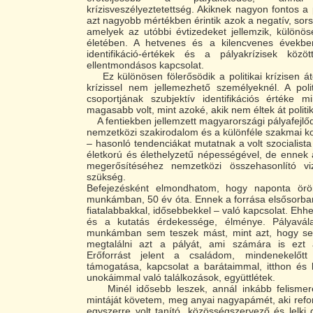
krízisveszélyeztetettség. Akiknek nagyon fontos a 
azt nagyobb mértékben érintik azok a negatív, sors
amelyek az utóbbi évtizedeket jellemzik, különö
életében. A hetvenes és a kilencvenes évekbe
identifikáció-értékek és a pályakrízisek köz
ellentmondásos kapcsolat.
Ez különösen fölerősödik a politikai krízisen áte
krízissel nem jellemezhető személyeknél. A politi
csoportjának szubjektív identifikációs értéke m
magasabb volt, mint azoké, akik nem éltek át politika
A fentiekben jellemzett magyarországi pályafejlő
nemzetközi szakirodalom és a különféle szakmai ko
– hasonló tendenciákat mutatnak a volt szocialist
életkorú és élethelyzetű népességével, de ennek
megerősítéséhez nemzetközi összehasonlító vi
szükség.
Befejezésként elmondhatom, hogy naponta ör
munkámban, 50 év óta. Ennek a forrása elsősorba
fiatalabbakkal, idősebbekkel – való kapcsolat. Ehhe
és a kutatás érdekessége, élménye. Pályavála
munkámban sem teszek mást, mint azt, hogy seg
megtalálni azt a pályát, ami számára is ezt 
Erőforrást jelent a családom, mindenekelőt
támogatása, kapcsolat a barátaimmal, itthon és 
unokáimmal való találkozások, együttlétek.
Minél idősebb leszek, annál inkább felismer
mintáját követem, meg anyai nagyapámét, aki refo
egyszerre volt tanító, közösségszervező és lelk