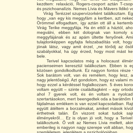
kezdtem: relaxáció, Rogers-csoport aztán T-csop
és pszichoanalízis. Nemes Lívia és Mävers Ildikó v
Virág Terézzel szupervízorként találkoztam. Eg
hogy „van egy kis meggyfám a kertben, azt neked
Örömmel elfogadtam, így aztán ott áll a kertemb
Virág Terike meggyfája. Ha én ettől a háztól, ah
megválni, ebben két dolognak van komoly s
meggyfájának és az apám ültette fenyőnek. Ami
tulajdonképpen egyfajta felszabadítás volt, hogy
jónak látsz, vagy amit érzel, „ne törődj az ősö
szabályokkal, ha úgy érzed, hogy most mást kell
bele.
Terivel kapcsolatos még a holocaust élmény
pacienseimen keresztül találkoztam. Ebben is eg
közösen gondolkodtunk. Ez nagyon fontos része v
Sok barátom volt, van és remélem, hogy lesz, a
nagy jelentőségű. Azt gondolom, hogy ez valami m
hogy ezzel a kérdéssel foglalkozzam. 5 éves kor
voltam együtt – szinte családtagként – egy ortodo
ahol 7 gyerek volt, és én voltam a nyolcad
szertartásokon, mert beengedtek oda a barátnőm 
fájdalmas emlékem is van ezzel kapcsolatban. Rajt
együtt átéltem a borzalmakat, amiket mások kívü
érthetnek talán. Én viszont sokat tudok sa
élményekről… Ez is olyan jó volt, hogy a Terivel
találkoztunk. Ő volt az Nemes Lívia mellett, ak
emberileg is nagyon nagy szerepe volt abban, hog
szemléletem, jelenlétem a pszichológiában.