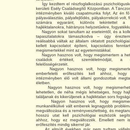
Így kezdtem el részfoglalkozású pszichológuskén
kerületi Esély Családsegítő Központban. A Tánczos 
intézményben kiváló csapatmunka folyt. Az én fő 
pályaválasztás, pályafejlődés, pályakorrekció volt, f
számára egyaránt, különös tekintettel a m
hajléktalanokra, hátrányos helyzetűekre, fogyatékka
Nagyon sokat tanultam az eseteimtől, és a kollé
tapasztalatokra támaszkodva – úgy éreztem
reálisabbá váltak az általam oktatott pszichológia
kellett kapcsolatot építeni, kapcsolatos fennta
megismertekkel mint az egyetemistákkal.
Nagyon hasznos volt, hogy megismertem a hete
családok értékeit, szemléletmódját, a g
felelősségérzetét.
Nagyon hasznos volt, hogy megismerte
emberfeletti erőfeszítés kell ahhoz, hog
intézményben élő volt állami gondozottak megtal
életben.
Nagyon hasznos volt, hogy megismerhette
lehetetlen, de néha mégis lehetséges, hogy haj
találjanak és kikerüljenek a hajléktalan sors fogság
Nagyon hasznos volt, hogy megismerh
munkanélkülivé vált emberek legnagyobb problémá
megváltozása és a reményvesztettség, és megtanu
hosszú utat kell pszichológiai eszközök segíts
ahhoz, hogy ez megváltozzék. Emellett nem is
erőfeszítés mindig sikerrel jár.
Az elmúlt években már nem tudtam vállaln