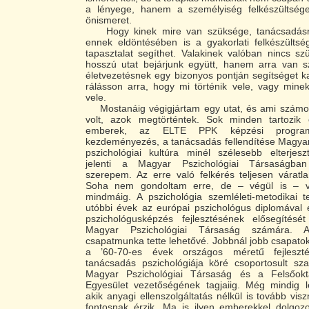
a lényege, hanem a személyiség felkészültség
önismeret.
Hogy kinek mire van szüksége, tanácsadásra
ennek eldöntésében is a gyakorlati felkészültsé
tapasztalat segíthet. Valakinek valóban nincs s
hosszú utat bejárjunk együtt, hanem arra van 
életvezetésnek egy bizonyos pontján segítséget 
rálásson arra, hogy mi történik vele, vagy minek
vele.
Mostanáig végigjártam egy utat, és ami számo
volt, azok megtörténtek. Sok minden tartozik
emberek, az ELTE PPK képzési program
kezdeményezés, a tanácsadás fellendítése Magyar
pszichológiai kultúra minél szélesebb elterjesz
jelenti a Magyar Pszichológiai Társaságban 
szerepem. Az erre való felkérés teljesen váratl
Soha nem gondoltam erre, de – végül is – vál
mindmáig. A pszichológia szemléleti-metodikai t
utóbbi évek az európai pszichológus diplomával 
pszichológusképzés fejlesztésének elősegítését
Magyar Pszichológiai Társaság számára. 
csapatmunka tette lehetővé. Jobbnál jobb csapat
a ’60-70-es évek országos méretű fejleszt
tanácsadás pszichológiája köré csoportosult s
Magyar Pszichológiai Társaság és a Felsőokt
Egyesület vezetőségének tagjaiig. Még mindig 
akik anyagi ellenszolgáltatás nélkül is tovább vis
fontosnak érzik. Ma is ilyen emberekkel dolgoz