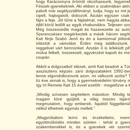
hogy Karácsonyra örömöt okozhassunk, legyenek
Fészek-gyerekeknek. Aki ebben a szakmában aktí
pakolt már segélyszállítmányt, tudja, hogy ez mit jel
cipelt, hajtogatott, dobozolt. Azután egyszer csa
fájni a feje. Jól tűrte a fájdalmat, nem hagyta ab
éjfél körül ledőlt az egyik irhabundára. Teljesen szo
Még összeszedte magát és hazavezette az autój
Szerencsésen megérkeztek a másik három segítő
Kati férje Szabó Jenő és én a kamionnal jöttün
intéztük a vámolást. Érden még találkoztunk,
reggelivel várt bennünket. Azután ő is lefeküdt p
múlva felkelt, összeesett, agyvérzést kapott és me
csupán.
Abból a dolgozatból idézek, amit Kati beadott a Tü
asszisztens képzés záró dolgozataként 1992-b
lenne elgondolkoznunk azon, mi változott azóta? 
tíz éve annak is, hogy a gyermekvédelmi törvény m
így írt Remete Kati 15 évvel ezelőtt - megelőzve a k
„Mindig szívesen segítettem másokon. Mindig t
magam köré gyűjtök a világ összes tájáró
megmutatom, hogy emberek, fajuktól függetlenül,
nélkül élhetnek egymás mellett.”
„Megpróbálom leírni és érzékeltetni, men
együttműködés minden szinten - tehát a gyere
szakemberekkel is, és a gyerekek vér szerint