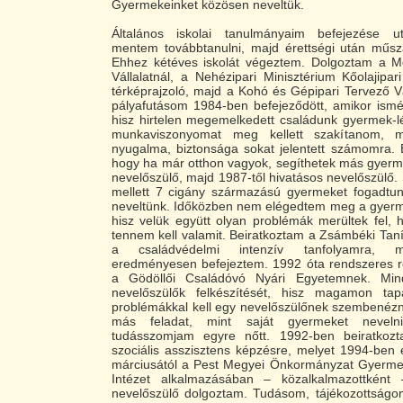
Gyermekeinket közösen neveltük.
Általános iskolai tanulmányaim befejezése 
mentem továbbtanulni, majd érettségi után műsza
Ehhez kétéves iskolát végeztem. Dolgoztam a Mé
Vállalatnál, a Nehézipari Minisztérium Kőolajipar
térképrajzoló, majd a Kohó és Gépipari Tervező Vá
pályafutásom 1984-ben befejeződött, amikor ismé
hisz hirtelen megemelkedett családunk gyermek-l
munkaviszonyomat meg kellett szakítanom, 
nyugalma, biztonsága sokat jelentett számomra. Ek
hogy ha már otthon vagyok, segíthetek más gyerme
nevelőszülő, majd 1987-től hivatásos nevelőszülő.
mellett 7 cigány származású gyermeket fogadtu
neveltünk. Időközben nem elégedtem meg a gyerm
hisz velük együtt olyan problémák merültek fel,
tennem kell valamit. Beiratkoztam a Zsámbéki Tan
a családvédelmi intenzív tanfolyamra, m
eredményesen befejeztem. 1992 óta rendszeres r
a Gödöllői Családóvó Nyári Egyetemnek. Min
nevelőszülők felkészítését, hisz magamon tap
problémákkal kell egy nevelőszülőnek szembenézn
más feladat, mint saját gyermeket nevelni
tudásszomjam egyre nőtt. 1992-ben beiratkozt
szociális asszisztens képzésre, melyet 1994-ben
márciusától a Pest Megyei Önkormányzat Gyermek
Intézet alkalmazásában – közalkalmazottként 
nevelőszülő dolgoztam. Tudásom, tájékozottságo