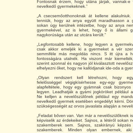
Fontosnak érzem, hogy utána járjak, vannak-e 
nevelkedő gyermekeknek.”
„A csecsemőotthonoknak át kellene alakulniuk.
tenniük, hogy az anya együtt maradhasson a g
sokan úgy kerülnek intézetbe, hogy az anya n
gyermekével, az is lehet, hogy ő is állami g
nagykorúsága után az utcára került.”
„Legfontosabb kellene, hogy legyen a gyermek
csak akkor emeljék ki a gyermeket a vér szeri
semmiféle más megoldás nincs. S itt újra a he
fontosságára utalnék. Ha viszont már kiemelték
szerint azonnal és nagyon jól kiválasztott nevelősz
elhelyezni őket, hogy ne kallódjanak ide-oda a gye
„Olyan rendszert kell létrehozni, hogy eg
felelősséggel végigkísérhesse egy-egy gyerm
alapfeltétele, hogy egy gyámnak csak bizonyos
legyen. Leadhatják a gyámi jogköröket például a
Ne kelljen a nevelőszülőnek például egy mand
nevelkedő gyermek esetében engedélyt kérni. Dön
szükségességét az orvos javaslata alapján a nevel
„Feladat bőven van. Van már a nevelőszülőknek is
képviselik az érdekeiket. Sajnos, a létéről sokan
szakemberek sem. Sajnos, szakirányú képzés 
szakemberek. Minden olyan embernek, aki