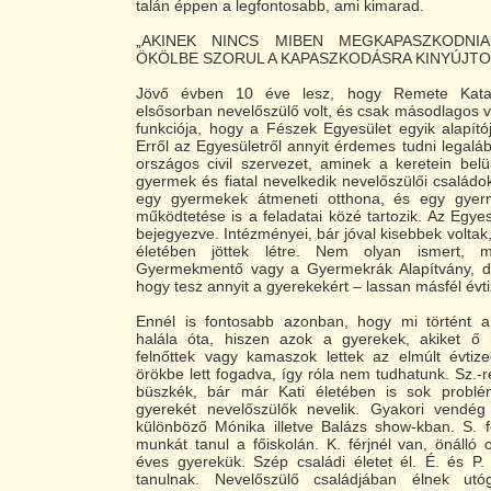
talán éppen a legfontosabb, ami kimarad.
„AKINEK NINCS MIBEN MEGKAPASZKODNIA
ÖKÖLBE SZORUL A KAPASZKODÁSRA KINYÚJTO
Jövő évben 10 éve lesz, hogy Remete Katal
elsősorban nevelőszülő volt, és csak másodlagos vo
funkciója, hogy a Fészek Egyesület egyik alapító
Erről az Egyesületről annyit érdemes tudni legalá
országos civil szervezet, aminek a keretein belü
gyermek és fiatal nevelkedik nevelőszülői családo
egy gyermekek átmeneti otthona, és egy gyerme
működtetése is a feladatai közé tartozik. Az Egyes
bejegyezve. Intézményei, bár jóval kisebbek voltak
életében jöttek létre. Nem olyan ismert,
Gyermekmentő vagy a Gyermekrák Alapítvány, d
hogy tesz annyit a gyerekekért – lassan másfél évt
Ennél is fontosabb azonban, hogy mi történt a
halála óta, hiszen azok a gyerekek, akiket ő
felnőttek vagy kamaszok lettek az elmúlt évtiz
örökbe lett fogadva, így róla nem tudhatunk. Sz.-
büszkék, bár már Kati életében is sok problé
gyerekét nevelőszülők nevelik. Gyakori vendég
különböző Mónika illetve Balázs show-kban. S. fe
munkát tanul a főiskolán. K. férjnél van, önálló
éves gyerekük. Szép családi életet él. É. és P.
tanulnak. Nevelőszülő családjában élnek utóg