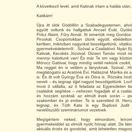
A következő levél, amit Katinak írtam a halála után, 
Katikám!
Újra itt ülök Gödöllőn a Szabadegyetemen, aho
együtt voltunk és hallgattuk Ancsel Évát, Gyökö
Polcz Alaint, Fűry Annát. Itt ismertük meg Gondos
Piroskát. Csoportokban ülünk együtt, ebédeltü
kertben, miközben nagyokat beszélgettünk, vitatkoz
gyermekvédelemről…Szóval a Családóvó Nyári E
Kativak, Kecskés Józsival. Dizseri Tamás most ninc
mennyi halottunk van! És már Te sm vagy köztünk
Mórucz Gabival, hogy mindíg vettél nekünk csokit, 
Ma reggel én is vettem a lányoknak. Szóval…H
meglátogatni az Aratóné Évi, Halászné Marika és 
is. És itt volt György Éva és Dóra is. Rózsika ho
neveli – és tegnap éjjel nagyot beszélgettünk. Lochm
most ő vállalta, az ő feladata az Egyesületen be
családok segítése – nehezen fogadják el a csalá
és hozzám szoktak az elmúlt évek során – ped
szakember és jó ember. Te is szeretted őt. Herczo
tegnap, és Tóth Kata is egy Bujdosó Judit 
nevelőszülői szemináriumot vezetnek.
Megígértem neked, hogy elmondom, leírom
gyermekeiddel az elmúlt nyolc hónap alatt. De láto
aktuális érzés és gondolat, amit lehetetlen megos