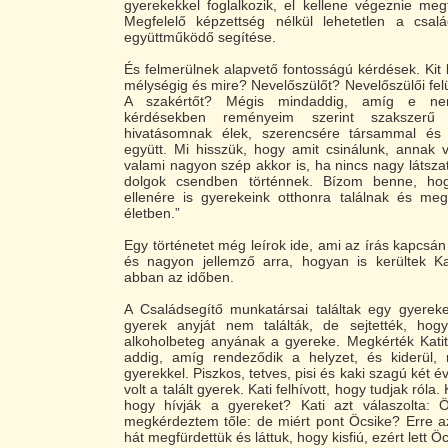
gyerekekkel foglalkozik, el kellene végeznie meg
Megfelelő képzettség nélkül lehetetlen a csa
együttműködő segítése.
És felmerülnek alapvető fontosságú kérdések. Kit
mélységig és mire? Nevelőszülőt? Nevelőszülői felü
A szakértőt? Mégis mindaddig, amíg e ne
kérdésekben reményeim szerint szakszerű d
hivatásomnak élek, szerencsére társammal és
együtt. Mi hisszük, hogy amit csinálunk, annak 
valami nagyon szép akkor is, ha nincs nagy látsza
dolgok csendben történnek. Bízom benne, h
ellenére is gyerekeink otthonra találnak és meg
életben.”
Egy történetet még leírok ide, ami az írás kapcsán
és nagyon jellemző arra, hogyan is kerültek K
abban az időben.
A Családsegítő munkatársai találtak egy gyereke
gyerek anyját nem találták, de sejtették, hog
alkoholbeteg anyának a gyereke. Megkérték Katit
addig, amíg rendeződik a helyzet, és kiderül,
gyerekkel. Piszkos, tetves, pisi és kaki szagú két
volt a talált gyerek. Kati felhívott, hogy tudjak róla
hogy hívják a gyereket? Kati azt válaszolta: 
megkérdeztem tőle: de miért pont Öcsike? Erre az
hát megfürdettük és láttuk, hogy kisfiú, ezért lett Öc