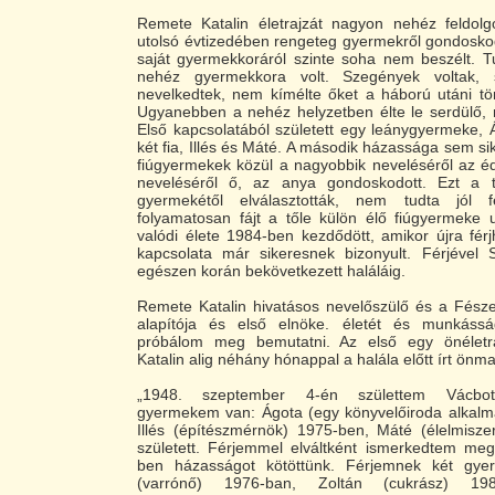
Remete Katalin életrajzát nagyon nehéz feldolgo
utolsó évtizedében rengeteg gyermekről gondosko
saját gyermekkoráról szinte soha nem beszélt. 
nehéz gyermekkora volt. Szegények voltak, s
nevelkedtek, nem kímélte őket a háború utáni tö
Ugyanebben a nehéz helyzetben élte le serdülő, ma
Első kapcsolatából született egy leánygyermeke,
két fia, Illés és Máté. A második házassága sem sik
fiúgyermekek közül a nagyobbik neveléséről az é
neveléséről ő, az anya gondoskodott. Ezt a t
gyermekétől elválasztották, nem tudta jól fe
folyamatosan fájt a tőle külön élő fiúgyermeke 
valódi élete 1984-ben kezdődött, amikor újra fé
kapcsolata már sikeresnek bizonyult. Férjével 
egészen korán bekövetkezett haláláig.
Remete Katalin hivatásos nevelőszülő és a Fésze
alapítója és első elnöke. életét és munkássá
próbálom meg bemutatni. Az első egy önéletr
Katalin alig néhány hónappal a halála előtt írt önma
„1948. szeptember 4-én születtem Vácbot
gyermekem van: Ágota (egy könyvelőiroda alkalma
Illés (építészmérnök) 1975-ben, Máté (élelmisze
született. Férjemmel elváltként ismerkedtem me
ben házasságot kötöttünk. Férjemnek két gyer
(varrónő) 1976-ban, Zoltán (cukrász) 1980