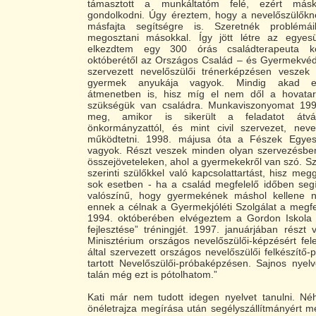
támasztott a munkáltatóm felé, ezért más
gondolkodni. Úgy éreztem, hogy a nevelőszülők
másfajta segítségre is. Szeretnék problémái
megosztani másokkal. Így jött létre az egyes
elkezdtem egy 300 órás családterapeuta 
októberétől az Országos Család – és Gyermekvéde
szervezett nevelőszülői trénerképzésen veszek 
gyermek anyukája vagyok. Mindig akad e
átmenetben is, hisz míg el nem dől a hovatar
szükségük van családra. Munkaviszonyomat 199
meg, amikor is sikerült a feladatot átvá
önkormányzattól, és mint civil szervezet, nevel
működtetni. 1998. májusa óta a Fészek Egyesü
vagyok. Részt veszek minden olyan szervezésben
összejöveteleken, ahol a gyermekekről van szó. 
szerinti szülőkkel való kapcsolattartást, hisz m
sok esetben - ha a család megfelelő időben seg
valószínű, hogy gyermekének máshol kellene n
ennek a célnak a Gyermekjóléti Szolgálat a megf
1994. októberében elvégeztem a Gordon Iskola
fejlesztése” tréningjét. 1997. januárjában részt 
Minisztérium országos nevelőszülői-képzésért fe
által szervezett országos nevelőszülői felkészítő
tartott Nevelőszülői-próbaképzésen. Sajnos nyel
talán még ezt is pótolhatom.”
Kati már nem tudott idegen nyelvet tanulni. N
önéletrajza megírása után segélyszállítmányért m