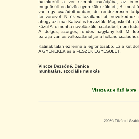
hazakerült a vér szerinti családjába, az éde
megnősült és közös gyerekük született, B. most ú
van egy családotthonban, de rendszeresen tartj
testvéreivel. N.-ék változatlanul ott nevelkednek 
ahogy azt már Katival is terveztük. Még iskolába j
közül A. elment a nevelőszülői családból, nem tudu
A. dolgos, szorgos, rendes nagylány lett. M. leére
barátja van és változatlanul jár a holland családhoz
Katinak talán ez lenne a legfontosabb. Ez a két do
A GYEREKEK és a FÉSZEK EGYESÜLET.
Vincze Dezsőné, Danica
munkatárs, szociális munkás
Vissza az előző lapra
2008© Fővárosi Szabó