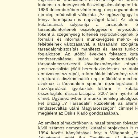
kutatási eredményeinek összefoglalásaképpen írt
1986 decemberében védte meg; még ugyanebben 
némileg módosított változata „Az egészségügy b
könyv formájában is napvilágot látott. Az elmú
kutatásainak súlypontja a társadalom- és 
társadalomtörténeti összefüggéseire helyeződ
főként a szegénység történeti reprodukciójának 
formális és informális munkavégzés makro- és
feltételeinek változásaival, a társadalmi szolgált
társadalombiztosítás manifeszt és látens funkci
foglalkozott. Az utóbbi években folytatott kut
rendszerváltással útjára indult modernizáció
társadalomszerkezeti következményeire irányu
posztszocialista jóléti berendezkedésnek az átala
ambivalens szerepét, a formálódó intézményi szerke
strukturális diszkrimináció napi működési mecha
azoknak a társadalom spontán dezintegrációs f
hozzájárulását igyekeztek feltárni. E kutat
összefoglaló disszertációjára 2007-ben nyerte 
címet. Ugyanez évben a munka némileg átdolgozot
két ország…? Társadalmi küzdelmek az állami (
rendszerváltás utáni Magyarországon” címmel k
megjelent az Osiris Kiadó gondozásában.
Az említett témakörökben a hazai terepen folytato
kívül számos nemzetközi kutatási projektben is r
1994 között irányításával folyt a Világbank „P
Adjustment amid the Conditions of Econom