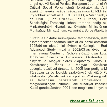
angol nyelvű Social Politics, European Journal of 
Critical Social Policy című folyóiratoknak. A f
szakértői tevékenységet végez számos külföldi és
így többek között az OECD, az ILO, a Világbank,
az UNICEF, az UNESCO, az Európai, illet
Szociológiai Társaság, itthoni terepen pedig a
Miniszterelnöki Hivatal, az Oktatási Minisztéri
Munkaügyi Minisztérium, valamint a Soros Alapítv
Kutatói és oktatói munkájának támogatására, ill
elismeréseként számos külföldi és hazai ösztöndí
1995/96-os akadémiai évben a Collegium Budap
Advanced Study, majd a 2002/03-as évben a
International Center for Scholars ösztöndíjas kuta
1998-ben Széchenyi Professzori Ösztöndíjat 
elnyerte a Magyar Soros Alapítvány Alkotói D
Köztársasági Elnök a Magyar Köztársa
Lovegkeresztjével tüntette ki; 2005-ben pedig a M
Társaság az év legjobb szakkönyvének kijáró Pol
jutalmazta „Vállalkozók vagy polgárok? A nagyvál
és társadalmi helyzetének ambivalenciái 
Magyarországán” címmel Laki Mihállyal közösen
Kiadó gondozásában 2004-ben megjelent könyvüke
Vissza az előző lapra