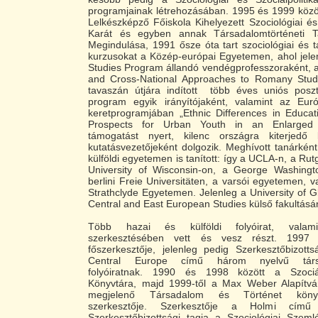
programjainak létrehozásában. 1995 és 1999 közö
Lelkészképző Főiskola Kihelyezett Szociológiai é
Karát és egyben annak Társadalomtörténeti Ta
Megindulása, 1991 ősze óta tart szociológiai és t
kurzusokat a Közép-európai Egyetemen, ahol jele
Studies Program állandó vendégprofesszoraként, a „
and Cross-National Approaches to Romany Stud
tavaszán útjára indított több éves uniós poszt
program egyik irányítójaként, valamint az Eu
keretprogramjában „Ethnic Differences in Educat
Prospects for Urban Youth in an Enlarged
támogatást nyert, kilenc országra kiterjedő 
kutatásvezetőjeként dolgozik. Meghívott tanárké
külföldi egyetemen is tanított: így a UCLA-n, a Ru
University of Wisconsin-on, a George Washingto
berlini Freie Universitäten, a varsói egyetemen, v
Strathclyde Egyetemen. Jelenleg a University of G
Central and East European Studies külső fakultásá
Több hazai és külföldi folyóirat, valami
szerkesztésében vett és vesz részt. 1997
főszerkesztője, jelenleg pedig Szerkesztőbizott
Central Europe című három nyelvű társa
folyóiratnak. 1990 és 1998 között a Szociálp
Könyvtára, majd 1999-től a Max Weber Alapítv
megjelenő Társadalom és Történet könyvs
szerkesztője. Szerkesztője a Holmi című 
Szerkesztőbizottsági tagja a Szociológiai Szeml