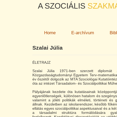
A SZOCIÁLIS
SZAKM
Home
E-archívum
Bib
Szalai Júlia
ÉLETRAJZ
Szalai Júlia 1971-ben szerzett diplomát
Közgazdaságtudományi Egyetem Terv-matematika
év őszétől dolgozik az MTA Szociológai Kutatóinté
óta az intézet Társadalom- és Szociálpolitikai Műhel
Pályájának kezdete óta kutatásainak középpontj
egyenlőtlenségek, különösen hatalom és szegénys
valamint a jóléti politikák elméleti, történeti és 
állnak. Kezdetben az iskolarendszer, később főké
ellátás egyes szociálpolitikai aspektusaival és a k
a társadalmi struktúra formálódására gyak
foglalkozott. Kandidátusi disszertációját az utóbb