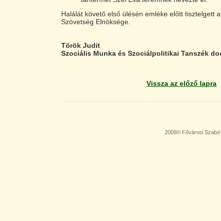
Halálát követő első ülésén emléke előtt tisztelgett 
Szövetség Elnöksége.
Török Judit
Szociális Munka és Szociálpolitikai Tanszék d
Vissza az előző lapra
2008© Fővárosi Szabó