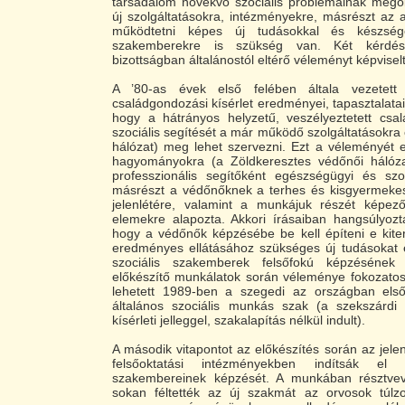
társadalom növekvő szociális problémáinak mego
új szolgáltatásokra, intézményekre, másrészt az
működtetni képes új tudásokkal és készség
szakemberekre is szükség van. Két kérdé
bizottságban általánostól eltérő véleményt képviselt
A ’80-as évek első felében általa vezetett
családgondozási kísérlet eredményei, tapasztalatai
hogy a hátrányos helyzetű, veszélyeztetett csa
szociális segítését a már működő szolgáltatásokra 
hálózat) meg lehet szervezni. Ezt a véleményét 
hagyományokra (a Zöldkeresztes védőnői hálóza
professzionális segítőként egészségügyi és szoc
másrészt a védőnőknek a terhes és kisgyermekes
jelenlétére, valamint a munkájuk részét képez
elemekre alapozta. Akkori írásaiban hangsúlyozt
hogy a védőnők képzésébe be kell építeni e kiterj
eredményes ellátásához szükséges új tudásokat 
szociális szakemberek felsőfokú képzésének h
előkészítő munkálatok során véleménye fokozatosa
lehetett 1989-ben a szegedi az országban első
általános szociális munkás szak (a szekszárd
kísérleti jelleggel, szakalapítás nélkül indult).
A második vitapontot az előkészítés során az jelen
felsőoktatási intézményekben indítsák e
szakembereinek képzését. A munkában résztvev
sokan féltették az új szakmát az orvosok túlzot