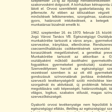
szeptember 15-ig az Ifjúsági Rendelőintézetbe
szakorvosként dolgozott. A kórházban kétnaponta üg
látott el. Orvosi szemléletét gyakorlatiasság é
jellemezte. Az ebben az időszakban végzett 
minősítések lelkiismeretes, szorgalmas, szaksze
gyors, határozott intézkedéseit, a betegek i
munkatársai bizalmát emelik ki.
1962. szeptember 16. és 1970. február 15. közöt
Jogú Városi Tanács VB. Egészségügyi Osztályá
munkakörébe tartozott a város anya-, gyermekvé
szervezése, irányítása, ellenőrzése. Rendszeres
csecsemőhalálozás csökkentésének szervezési 
koraszülések megelőzésével, a genetikai preven
Munkakörébe tartozott az akkoriban a G
osztályaként működő ásotthalmi gyermekotth
fogyatékos gyermekeket gondoztak) szakmai
Szenvedélyesen harcolt az egészségügyi sz
vezetéssel szemben is az ott élő gyermekek é
gondozásuk színvonalának javítása érdekéb
szervezői tevékenységéről szóló minősítése kiem
szorgalmát és aktivitását, új problémák felism
megoldására való képességét, határozottságát, t
világos, logikus, szabatos stílusát, magas szín
szervezőkészségét.
Gyakorló orvosi tevékenysége nem fejeződött 
egészségügyi ellátás, illetőleg az egészségügyi sz