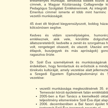
eredményes munkáját. Birtokosa többek között
címnek, a Magyar Köztársaság Csillagrendje k
Pedagógus Szolgálati Emlékéremnek. Az integrált
Emeritus címmel ismerte el több mint harminc 
vezetői munkásságát.
45 évet élt férjével kiegyensúlyozott, boldog há
kölcsönösen segítve.
Kedves és vidám személyiségére, humorér
emlékeznek, akik vele, körülötte dolgozha
állatszeretetéről, kedvelte a zenét és szorgalmas 
volt, rengeteget olvasott, és utazott. Utazási em
étlapok, buszjegyek és más apróságok) gon
ragasztva őrizte.
Dr. Szél Éva személyének és munkásságának
érdekében, hogy fenntartsuk és erősítsük a mindi
törekvés kultúráját, amely vezetése alatt jellemez
a Szegedi Egyetem Egészségtudományi és Sz
vezetése:
vezetői munkássága megkezdésének 35. év
Temesvári körúti épületének falán emléktáblát
2005-ben a Kari Tanács a kiemelkedő okta
teljesítmény elismerésére Szél Éva díjat alapí
2006. decemberében a Bal fasori épület fö
tantermét Szél Éva teremnek nevezte el.