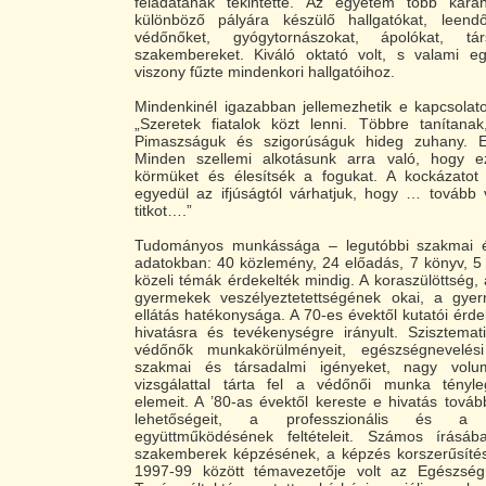
feladatának tekintette. Az egyetem több kará
különböző pályára készülő hallgatókat, leend
védőnőket, gyógytornászokat, ápolókat, társa
szakembereket. Kiváló oktató volt, s valami e
viszony fűzte mindenkori hallgatóihoz.
Mindenkinél igazabban jellemezhetik e kapcsolat
„Szeretek fiatalok közt lenni. Többre tanítana
Pimaszságuk és szigorúságuk hideg zuhany. 
Minden szellemi alkotásunk arra való, hogy 
körmüket és élesítsék a fogukat. A kockázatot v
egyedül az ifjúságtól várhatjuk, hogy … tovább 
titkot….”
Tudományos munkássága – legutóbbi szakmai él
adatokban: 40 közlemény, 24 előadás, 7 könyv, 5 
közeli témák érdekelték mindig. A koraszülöttség
gyermekek veszélyeztetettségének okai, a gye
ellátás hatékonysága. A 70-es évektől kutatói érd
hivatásra és tevékenységre irányult. Szisztemat
védőnők munkakörülményeit, egészségnevelési
szakmai és társadalmi igényeket, nagy vol
vizsgálattal tárta fel a védőnői munka tényl
elemeit. A ’80-as évektől kereste e hivatás tovább
lehetőségeit, a professzionális és a 
együttműködésének feltételeit. Számos írásáb
szakemberek képzésének, a képzés korszerűsítés
1997-99 között témavezetője volt az Egészsé