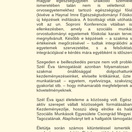
magyar egészségügyben uralkodó szemléle
ismeretében talán nem is véletlenül.
orvosegyetemekhez tartozó egészségügyi főis
(kivéve a Haynal Imre Egészségtudományi Főiskolá
új képzések indítására. A bizottsági viták utóhatá
volt az un. Soproni Konferencia vitáiban 
ellenkezésben, amely a szociális munká
orvostudományi egyetemek főiskolai karain tervez
megnyilvánult. Később e képzések – a szakma s
értékeinek megőrzésével – tudtak integrálódni 
egyetemek szervezetébe, s a felsőoktatá
integrációjával e kérdés mára egyébként is időszerű
Szegeden e beilleszkedés persze nem volt problé
Szél Éva támogatását azonban folyamatosan 
szakmai önállósággal dolgozhattun
kezdeményezéseinket, elviselte kritikáinkat, űzte
munkatársait – egyetem, nyelvvizsga, szakviz
gyakorlat stb. – hogy mihamarabb megfeleljenek a
követelményeknek.
Szél Éva igazi életeleme a közösség volt. Egész
aktív szerepet vállalt közösségek formálásában
Kezdeményezője, hosszú ideig elnöke és halál
Szociális Munkások Egyesülete Csongrád Megyei
Tagozatának. Alapítványt tett a hallgatók támogatá
Életútja során számos kitüntetéssel ismert