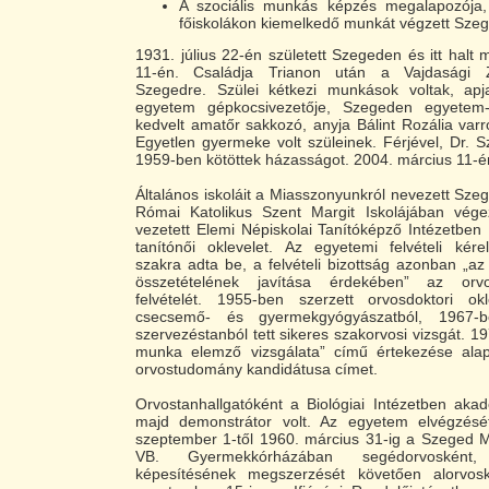
A szociális munkás képzés megalapozója,
főiskolákon kiemelkedő munkát végzett Sz
1931. július 22-én született Szegeden és itt halt
11-én. Családja Trianon után a Vajdasági Ze
Szegedre. Szülei kétkezi munkások voltak, ap
egyetem gépkocsivezetője, Szegeden egyetem-
kedvelt amatőr sakkozó, anyja Bálint Rozália varr
Egyetlen gyermeke volt szüleinek. Férjével, Dr.
1959-ben kötöttek házasságot. 2004. március 11-é
Általános iskoláit a Miasszonyunkról nevezett Sze
Római Katolikus Szent Margit Iskolájában vége
vezetett Elemi Népiskolai Tanítóképző Intézetben
tanítónői oklevelet. Az egyetemi felvételi kér
szakra adta be, a felvételi bizottság azonban „az 
összetételének javítása érdekében” az orvo
felvételét. 1955-ben szerzett orvosdoktori ok
csecsemő- és gyermekgyógyászatból, 1967-b
szervezéstanból tett sikeres szakorvosi vizsgát. 1
munka elemző vizsgálata” című értekezése ala
orvostudomány kandidátusa címet.
Orvostanhallgatóként a Biológiai Intézetben akad
majd demonstrátor volt. Az egyetem elvégzésé
szeptember 1-től 1960. március 31-ig a Szeged 
VB. Gyermekkórházában segédorvosként
képesítésének megszerzését követően alorvos