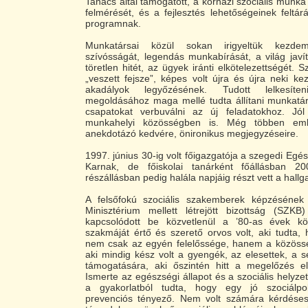
Tanács által támogatott, a kórházi szociális munka
felmérését, és a fejlesztés lehetőségeinek feltárá
programnak.
Munkatársai közül sokan irigyeltük kezdem
szívósságát, legendás munkabírását, a világ javí
töretlen hitét, az ügyek iránti elkötelezettségét.
„veszett fejsze”, képes volt újra és újra neki ke
akadályok legyőzésének. Tudott lelkesíte
megoldásához maga mellé tudta állítani munkatárs
csapatokat verbuválni az új feladatokhoz. Jó
munkahelyi közösségben is. Még többen eml
anekdotázó kedvére, önironikus megjegyzéseire.
1997. június 30-ig volt főigazgatója a szegedi Egé
Karnak, de főiskolai tanárként főállásban 200
részállásban pedig halála napjáig részt vett a hall
A felsőfokú szociális szakemberek képzésének
Minisztérium mellett létrejött bizottság (SZKB
kapcsolódott be közvetlenül a ’80-as évek k
szakmáját értő és szerető orvos volt, aki tudta
nem csak az egyén felelőssége, hanem a közössé
aki mindig kész volt a gyengék, az elesettek, a s
támogatására, aki őszintén hitt a megelőzés e
Ismerte az egészségi állapot és a szociális helyze
a gyakorlatból tudta, hogy egy jó szociálpo
prevenciós tényező. Nem volt számára kérdése