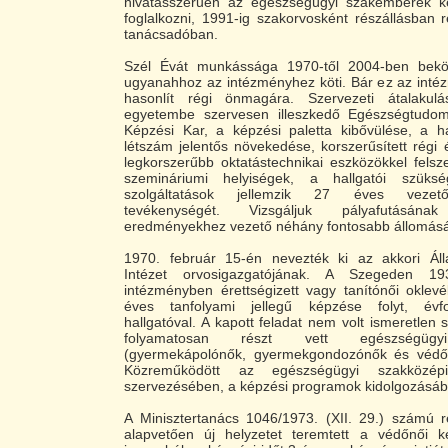
hivatásszerűen az egészségügyi szakemberek k
foglalkozni, 1991-ig szakorvosként részállásban r
tanácsadóban.
Szél Évát munkássága 1970-től 2004-ben beköv
ugyanahhoz az intézményhez köti. Bár ez az inté
hasonlít régi önmagára. Szervezeti átalakulá
egyetembe szervesen illeszkedő Egészségtudom
Képzési Kar, a képzési paletta kibővülése, a ha
létszám jelentős növekedése, korszerűsített régi é
legkorszerűbb oktatástechnikai eszközökkel felsz
szemináriumi helyiségek, a hallgatói szükség
szolgáltatások jellemzik 27 éves vezetői
tevékenységét. Vizsgáljuk pályafutásá
eredményekhez vezető néhány fontosabb állomásá
1970. február 15-én nevezték ki az akkori Ál
Intézet orvosigazgatójának. A Szegeden 
intézményben érettségizett vagy tanítónői oklevé
éves tanfolyami jellegű képzése folyt, év
hallgatóval. A kapott feladat nem volt ismeretlen
folyamatosan részt vett egészségügy
(gyermekápolónők, gyermekgondozónők és védő
Közreműködött az egészségügyi szakközépi
szervezésében, a képzési programok kidolgozásáb
A Minisztertanács 1046/1973. (XII. 29.) számú 
alapvetően új helyzetet teremtett a védőnői ké