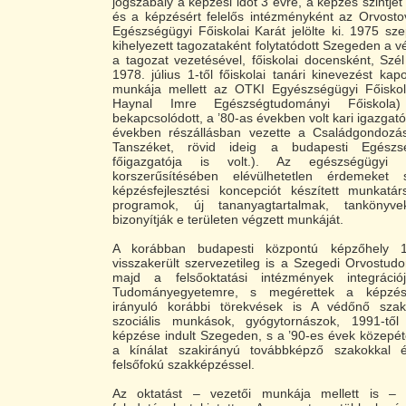
jogszabály a képzési időt 3 évre, a képzés szintjét 
és a képzésért felelős intézményként az Orvosto
Egészségügyi Főiskolai Karát jelölte ki. 1975 sz
kihelyezett tagozataként folytatódott Szegeden a v
a tagozat vezetésével, főiskolai docensként, Szé
1978. július 1-től főiskolai tanári kinevezést kap
munkája mellett az OTKI Egyészségügyi Főisko
Haynal Imre Egészségtudományi Főiskola)
bekapcsolódott, a ’80-as években volt kari igazgató
években részállásban vezette a Családgondozá
Tanszéket, rövid ideig a budapesti Egészs
főigazgatója is volt.). Az egészségügyi f
korszerűsítésében elévülhetetlen érdemeket 
képzésfejlesztési koncepciót készített munkatárs
programok, új tananyagtartalmak, tankönyv
bizonyítják e területen végzett munkáját.
A korábban budapesti központú képzőhely 19
visszakerült szervezetileg is a Szegedi Orvostu
majd a felsőoktatási intézmények integráci
Tudományegyetemre, s megérettek a képzés d
irányuló korábbi törekvések is A védőnő szak
szociális munkások, gyógytornászok, 1991-től
képzése indult Szegeden, s a ’90-es évek közepétő
a kínálat szakirányú továbbképző szakokkal é
felsőfokú szakképzéssel.
Az oktatást – vezetői munkája mellett is – 