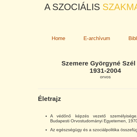
A SZOCIÁLIS
SZAKM
Home
E-archívum
Bib
Szemere Györgyné Szél
1931-2004
orvos
Életrajz
A védőnő képzés vezető személyiség
Budapesti Orvostudományi Egyetemen, 1970-
Az egészségügy és a szociálpolitika összefüg