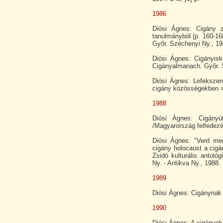
1986
Diósi Ágnes: Cigány 
tanulmányból (p. 160-168
Győr. Széchenyi Ny., 19
Diósi Ágnes: Cigányisko
Cigányalmanach. Győr. 
Diósi Ágnes: Lefekszem
cigány közösségekben = I
1988
Diósi Ágnes: Cigányú
/Magyarország felfedez
Diósi Ágnes: "Verd me
cigány holocaust a cigá
Zsidó kulturális antol
Ny. - Antikva Ny., 1988.
1989
Diósi Ágnes: Cigánynak l
1990
Diósi Ágnes: A cigányok 