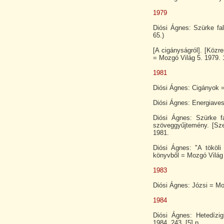
1979
Diósi Ágnes: Szürke fa
65.)
[A cigányságról]. [Közr
= Mozgó Világ 5. 1979. 1
1981
Diósi Ágnes: Cigányok =
Diósi Ágnes: Energiaves
Diósi Ágnes: Szürke fa
szöveggyűjtemény. [Sze
1981.
Diósi Ágnes: "A tököli
könyvből = Mozgó Világ 
1983
Diósi Ágnes: Józsi = Moz
1984
Diósi Ágnes: Hetedízi
1984. 243, [5] p.