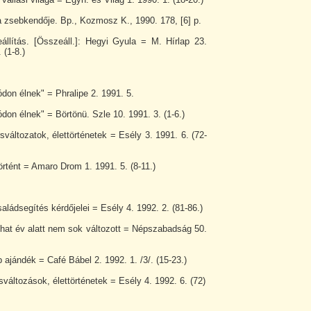
 zsebkendője. Bp., Kozmosz K., 1990. 178, [6] p.
állítás. [Összeáll.]: Hegyi Gyula = M. Hírlap 23.
 (1-8.)
don élnek" = Phralipe 2. 1991. 5.
on élnek" = Börtönü. Szle 10. 1991. 3. (1-6.)
változatok, élettörténetek = Esély 3. 1991. 6. (72-
rtént = Amaro Drom 1. 1991. 5. (8-11.)
aládsegítés kérdőjelei = Esély 4. 1992. 2. (81-86.)
 hat év alatt nem sok változott = Népszabadság 50.
ajándék = Café Bábel 2. 1992. 1. /3/. (15-23.)
változások, élettörténetek = Esély 4. 1992. 6. (72)