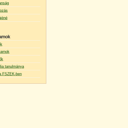
lanság
ozás
giéné
arnok
ők
arnok
ők
lia tanulmánya
s a FSZEK-ben