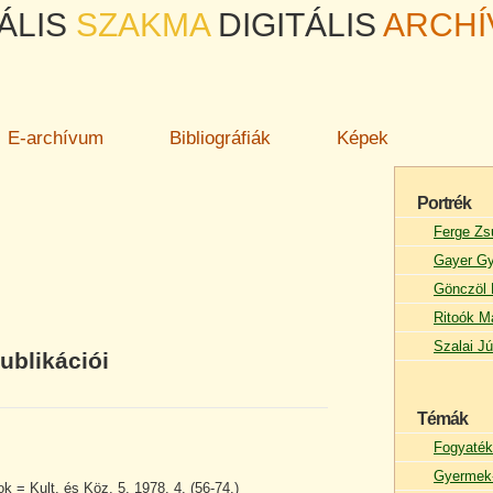
ÁLIS
SZAKMA
DIGITÁLIS
ARCH
E-archívum
Bibliográfiák
Képek
Portrék
Ferge Zs
Gayer Gy
Gönczöl 
Ritoók M
Szalai Jú
ublikációi
Témák
Fogyaték
Gyermek-
 = Kult. és Köz. 5. 1978. 4. (56-74.)