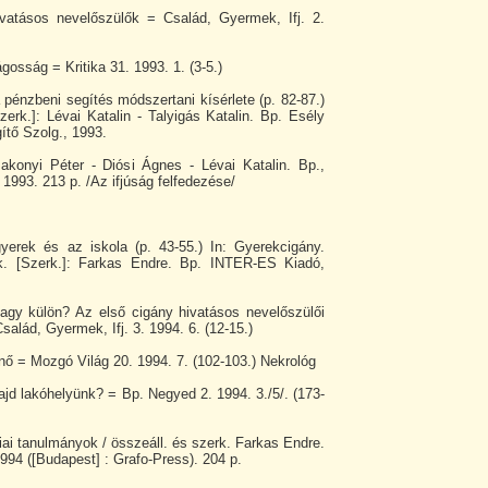
vatásos nevelőszülők = Család, Gyermek, Ifj. 2.
gosság = Kritika 31. 1993. 1. (3-5.)
 pénzbeni segítés módszertani kísérlete (p. 82-87.)
zerk.]: Lévai Katalin - Talyigás Katalin. Bp. Esély
ítő Szolg., 1993.
Bakonyi Péter - Diósi Ágnes - Lévai Katalin. Bp.,
 1993. 213 p. /Az ifjúság felfedezése/
yerek és az iskola (p. 43-55.) In: Gyerekcigány.
k. [Szerk.]: Farkas Endre. Bp. INTER-ES Kiadó,
vagy külön? Az első cigány hivatásos nevelőszülői
salád, Gyermek, Ifj. 3. 1994. 6. (12-15.)
ő = Mozgó Világ 20. 1994. 7. (102-103.) Nekrológ
ajd lakóhelyünk? = Bp. Negyed 2. 1994. 3./5/. (173-
ai tanulmányok / összeáll. és szerk. Farkas Endre.
 1994 ([Budapest] : Grafo-Press). 204 p.