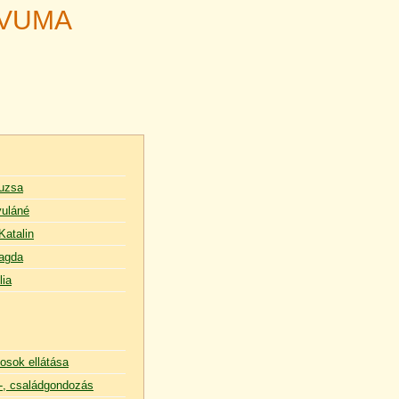
ÍVUMA
uzsa
uláné
Katalin
agda
lia
osok ellátása
, családgondozás