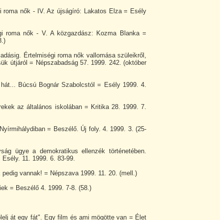
i roma nők - IV. Az újságíró: Lakatos Elza = Esély
égi roma nők - V. A közgazdász: Kozma Blanka =
.)
ladásig. Értelmiségi roma nők vallomása szüleikről,
sük útjáról = Népszabadság 57. 1999. 242. (október
 hát... Búcsú Bognár Szabolcstól = Esély 1999. 4.
kek az általános iskolában = Kritika 28. 1999. 7.
yírmihálydiban = Beszélő. Új foly. 4. 1999. 3. (25-
ság ügye a demokratikus ellenzék történetében.
 Esély. 11. 1999. 6. 83-99.
pedig vannak! = Népszava 1999. 11. 20. (mell.)
iek = Beszélő 4. 1999. 7-8. (58.)
elj át egy fát". Egy film és ami mögötte van = Élet