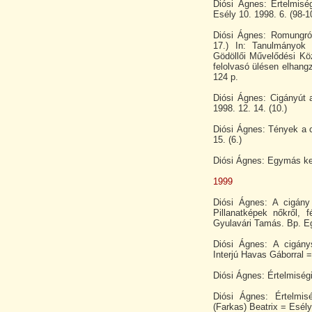
Diósi Ágnes: Értelmisé
Esély 10. 1998. 6. (98-1
Diósi Ágnes: Romungró
17.) In: Tanulmányok 
Gödöllői Művelődési Kö
felolvasó ülésen elhangz
124 p.
Diósi Ágnes: Cigányút 
1998. 12. 14. (10.)
Diósi Ágnes: Tények a 
15. (6.)
Diósi Ágnes: Egymás ke
1999
Diósi Ágnes: A cigány 
Pillanatképek nőkről, f
Gyulavári Tamás. Bp. Egy
Diósi Ágnes: A cigány
Interjú Havas Gáborral =
Diósi Ágnes: Értelmiségi
Diósi Ágnes: Értelmis
(Farkas) Beatrix = Esély