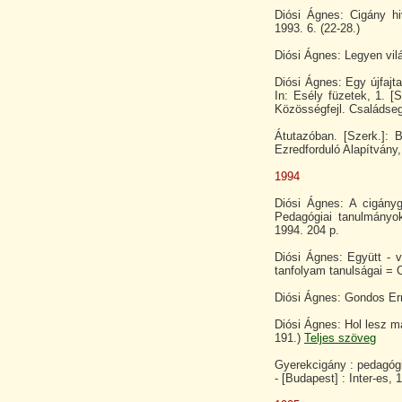
Diósi Ágnes: Cigány hi
1993. 6. (22-28.)
Diósi Ágnes: Legyen vilá
Diósi Ágnes: Egy újfajta
In: Esély füzetek, 1. [S
Közösségfejl. Családseg
Átutazóban. [Szerk.]: 
Ezredforduló Alapítvány,
1994
Diósi Ágnes: A cigányg
Pedagógiai tanulmányo
1994. 204 p.
Diósi Ágnes: Együtt - 
tanfolyam tanulságai = C
Diósi Ágnes: Gondos Ern
Diósi Ágnes: Hol lesz m
191.)
Teljes szöveg
Gyerekcigány : pedagógi
- [Budapest] : Inter-es,