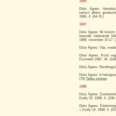
1995
Diósi Ágnes: Identitá
tartozó állami gondoz
1995. 4. (64-76.)
1997
Diósi Ágnes: Mi közöm a
traumák hatásának fel
1996. november 15-17. [S
Diósi Ágnes: Várj, madár
Diósi Ágnes: Kívül va
Eszmélet 1997. 36. (180
Diósi Ágnes: Rendhagyó 
Diósi Ágnes: A hatnapos
(78)
Teljes szöveg
1998
Diósi Ágnes: Esettanulm
Esély 10. 1998. 4. (106-
Diósi Ágnes: Értelmisé
= Esély 10. 1998. 5. (53