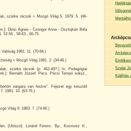
Hajlékta
Idősgond
lak, szürke rácsok = Mozgó Világ 5. 1979. 5. (46-
Mentálhi
em.]: Diósi Ágnes - Csongor Anna - Osztojkán Béla
. 52-56., 58-63., 66-75.
Arcképcs
Bevezet
 Valóság 1981. 11. (70-84.)
Arcképcs
zteség = Mozgó Világ 1981. 2. (34-46.)
Emlékez
Szalai Jú
lak, szürke rácsok (p. 462-497.) In: Pedagógiai
rk.]: Bernáth József. Pécs. Pécsi Tempó soksz.,
Kiállítá
 börtön sárgára van festve". Fejezet egy készülő
7. 1981. 10. (63-76.)
gó Világ 9. 1983. 7. (74-90.)
glen. [Utószó]: Loránd Ferenc. Bp., Kozmosz K.,