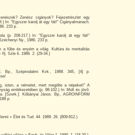
zenészek? Zenész cigányok? Fejezetrészlet egy
.) In: "Egyszer karolj át egy fát!" Cigányalmanach.
86. 233 p.
la (p. 208-217.) In: "Egyszer karolj át egy fát!"
Széchenyi Ny., 1986. 233 p.
 a fűbe és enyém a világ. Kultúra és mentalitás
fj. Szle 6. 1986. 2. (29-34.)
t. Bp., Szépirodalmi Kvk., 1988. 345, [4] p.
ése/
g, isten, a németet, mert megölte a népeket!" A
nyság emlékezetében (p. 98-102.) In: Múlt és jövő.
ógia. [Szerk.]: Kőbányai János. Bp., AGROINFORM
 188 p.
enni = Élet és Tud. 44. 1989. 26. (809-812.)
vallási világa = Egyh. és Világ 1. 1990. 1. (18-20.)