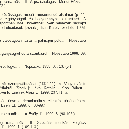
gi roma nők - II. A pszichológus: Mendi Rózsa =
02.)
 közösségek meséi, mesemondó alkalmai (p. 11-
a cigányságról és hagyományos kultúrájáról. A
zpontban 1996. november 15-én rendezett néprajzi
ott előadások. [Szerk.]: Bari Károly. Gödöllő, 1998.
a valóságban, azaz a pálmajori példa = Népszava
cigányságról és a szántásról = Népszava 1998. 09.
zét fogva… = Népszava 1998. 07. 13. (6.)
nő szerepváltozásai (166-177.) In: Vegyesváltó.
érfiakról. [Szerk.]: Lévai Katalin - Kiss Róbert -
enlő Esélyek Alapítv., 1999. 237, [1] p.
ság ügye a demokratikus ellenzék történetében.
 Esély 11. 1999. 6. (83-99.)
 roma nők - II. = Esély 11. 1999. 6. (98-102.)
égi roma nők - III. Szociális munkás: Forgács
 11. 1999. 1. (109-113.)