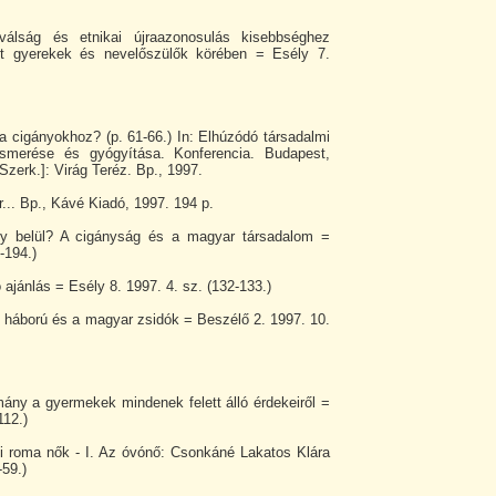
sválság és etnikai újraazonosulás kisebbséghez
ott gyerekek és nevelőszülők körében = Esély 7.
 cigányokhoz? (p. 61-66.) In: Elhúzódó társadalmi
ismerése és gyógyítása. Konferencia. Budapest,
zerk.]: Virág Teréz. Bp., 1997.
... Bp., Kávé Kiadó, 1997. 194 p.
gy belül? A cigányság és a magyar társadalom =
-194.)
ajánlás = Esély 8. 1997. 4. sz. (132-133.)
 háború és a magyar zsidók = Beszélő 2. 1997. 10.
ány a gyermekek mindenek felett álló érdekeiről =
112.)
gi roma nők - I. Az óvónő: Csonkáné Lakatos Klára
-59.)