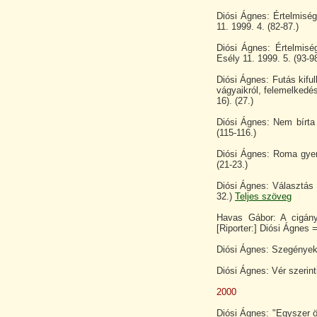
Diósi Ágnes: Értelmiség
11. 1999. 4. (82-87.)
Diósi Ágnes: Értelmis
Esély 11. 1999. 5. (93-98
Diósi Ágnes: Futás kiful
vágyaikról, felemelkedé
16). (27.)
Diósi Ágnes: Nem bírta
(115-116.)
Diósi Ágnes: Roma gyere
(21-23.)
Diósi Ágnes: Választás N
32.)
Teljes szöveg
Havas Gábor: A cigány
[Riporter:] Diósi Ágnes =
Diósi Ágnes: Szegények 
Diósi Ágnes: Vér szerint
2000
Diósi Ágnes: "Egyszer öl