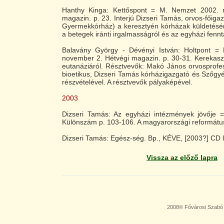
Hanthy Kinga: Kettőspont = M. Nemzet 2002. m
magazin. p. 23. Interjú Dizseri Tamás, orvos-főiga
Gyermekkórház) a keresztyén kórházak küldetésérő
a betegek iránti irgalmasságról és az egyházi fennt
Balavány György - Dévényi István: Holtpont =
november 2. Hétvégi magazin. p. 30-31. Kerekasz
eutanáziáról. Résztvevők: Makó János orvosprofe
bioetikus, Dizseri Tamás kórházigazgató és Szőgy
részvételével. A résztvevők pályaképével.
2003
Dizseri Tamás: Az egyházi intézmények jövője
Különszám p. 103-106. A magyarországi reformátu
Dizseri Tamás: Egész-ség. Bp., KÉVE, [2003?] CD
Vissza az előző lapra
2008© Fővárosi Szabó