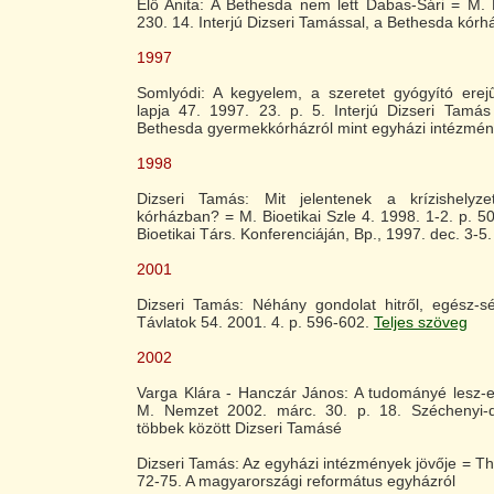
Élő Anita: A Bethesda nem lett Dabas-Sári = M.
230. 14. Interjú Dizseri Tamással, a Bethesda kórh
1997
Somlyódi: A kegyelem, a szeretet gyógyító ere
lapja 47. 1997. 23. p. 5. Interjú Dizseri Tamás
Bethesda gyermekkórházról mint egyházi intézmény
1998
Dizseri Tamás: Mit jelentenek a krízishelyz
kórházban? = M. Bioetikai Szle 4. 1998. 1-2. p. 5
Bioetikai Társ. Konferenciáján, Bp., 1997. dec. 3-5.
2001
Dizseri Tamás: Néhány gondolat hitről, egész-sé
Távlatok 54. 2001. 4. p. 596-602.
Teljes szöveg
2002
Varga Klára - Hanczár János: A tudományé lesz-e
M. Nemzet 2002. márc. 30. p. 18. Széchenyi-d
többek között Dizseri Tamásé
Dizseri Tamás: Az egyházi intézmények jövője = Th
72-75. A magyarországi református egyházról