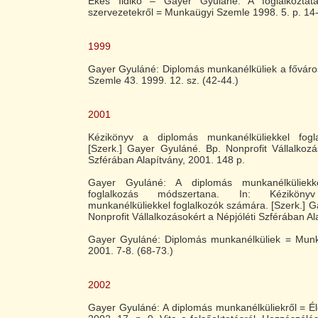
Ékes Ildikó – Gayer Gyuláné: A foglalkoztatá
szervezetekről = Munkaügyi Szemle 1998. 5. p. 14
1999
Gayer Gyuláné: Diplomás munkanélküliek a fővár
Szemle 43. 1999. 12. sz. (42-44.)
2001
Kézikönyv a diplomás munkanélküliekkel fogl
[Szerk.] Gayer Gyuláné. Bp. Nonprofit Vállalkozá
Szférában Alapítvány, 2001. 148 p.
Gayer Gyuláné: A diplomás munkanélküliekk
foglalkozás módszertana. In: Kézikön
munkanélküliekkel foglalkozók számára. [Szerk.] 
Nonprofit Vállalkozásokért a Népjóléti Szférában Al
Gayer Gyuláné: Diplomás munkanélküliek = Mun
2001. 7-8. (68-73.)
2002
Gayer Gyuláné: A diplomás munkanélküliekről = Él