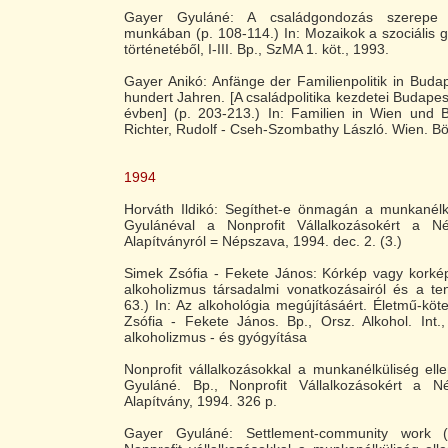
Gayer Gyuláné: A családgondozás szerepe a 
munkában (p. 108-114.) In: Mozaikok a szociális
történetéből, I-III. Bp., SzMA 1. köt., 1993.
Gayer Anikó: Anfänge der Familienpolitik in Budap
hundert Jahren. [A családpolitika kezdetei Budapes
évben] (p. 203-213.) In: Familien in Wien und B
Richter, Rudolf - Cseh-Szombathy László. Wien. Bö
1994
Horváth Ildikó: Segíthet-e önmagán a munkanélkü
Gyulánéval a Nonprofit Vállalkozásokért a Né
Alapítványról = Népszava, 1994. dec. 2. (3.)
Simek Zsófia - Fekete János: Kórkép vagy korké
alkoholizmus társadalmi vonatkozásairól és a ten
63.) In: Az alkohológia megújításáért. Életmű-kötet.
Zsófia - Fekete János. Bp., Orsz. Alkohol. Int.
alkoholizmus - és gyógyítása
Nonprofit vállalkozásokkal a munkanélküliség elle
Gyuláné. Bp., Nonprofit Vállalkozásokért a Né
Alapítvány, 1994. 326 p.
Gayer Gyuláné: Settlement-community work (