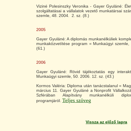
Viziné Polesinszky Veronika - Gayer Gyuláné: É
szolgáltatásai a vállalatok vezető munkatársai s
szemle, 48. 2004. 2. sz. (8.)
2005
Gayer Gyuláné: A diplomás munkanélküliek kompl
munkaközvetítése program = Munkaügyi szemle, 4
(61.)
2006
Gayer Gyuláné: Rövid tájékoztatás egy interaktí
Munkaügyi szemle, 50. 2006. 12. sz. (43.)
Kormos Valéria: Diploma után tanácstalanul = Ma
március 11. Gayer Gyuláné a Nonprofit Vállalkozá
Szférában Alapítvány munkanélküli diplo
Teljes szöveg
programjáról.
Vissza az előző lapra