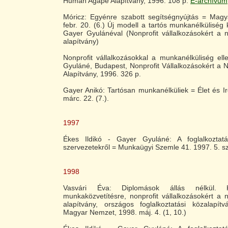
Human Agape Alapítvány, 1996. 108 p.
E-archívum
Móricz: Egyénre szabott segítségnyújtás = Mag
febr. 20. (6.) Új modell a tartós munkanélküliség 
Gayer Gyulánéval (Nonprofit vállalkozásokért a n
alapítvány)
Nonprofit vállalkozásokkal a munkanélküliség ell
Gyuláné, Budapest, Nonprofit Vállalkozásokért a N
Alapítvány, 1996. 326 p.
Gayer Anikó: Tartósan munkanélküliek = Élet és I
márc. 22. (7.).
1997
Ékes Ildikó - Gayer Gyuláné: A foglalkoztatá
szervezetekről = Munkaügyi Szemle 41. 1997. 5. sz
1998
Vasvári Éva: Diplomások állás nélkül. Kí
munkaközvetítésre, nonprofit vállalkozásokért a n
alapítvány, országos foglalkoztatási közalap
Magyar Nemzet, 1998. máj. 4. (1, 10.)