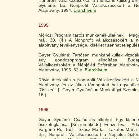
Nonprofit vállalkozásokkal a munkanélküliség elle
Gyuláné. Bp. Nonprofit Vállalkozásokért a Né
Alapítvány, 1994.
E-archívum
1995
Móricz: Program tartós munkanélkülieknek = Mag
máj. 30. (4.) A Nonprofit vállalkozásokért a né
alapítvány tevékenysége, kísérlet tizenhat települé
Gayer Gyuláné: Tartósan munkanélküliek vizsgála
egy gondozóprogram elindítása. Budap
Vállalkozásokért a Népjóléti Szférában Alapítv
Alapítvány, 1995. 82 p.
E-archívum
Rövid áttekintés a Nonprofit Vállalkozásokért a N
Alapítvány és az általa támogatott hat egyesüle
[Összeáll.]: Gayer Gyuláné = Munkaügyi Szemle 
16.)
1996
Gayer Gyuláné: Család és alkohol. Egy kísérlet
összefoglalása. [Közreműködő]: Fórizs Éva - Ád
Vargáné Réti Edit - Szász Márta - Lakatos Mária
Bp., Nonprofit Vállalkozásokért a Népjóléti Szfé