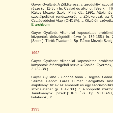
Gayer Gyuláné: A Zöldkereszt a „produktív” szociál
része (p. 11-38.) In: Család és alkohol. [Szerk.]: T
Rákos Mezeje Szolg. Print Kft., 1991. Áttekinté
szociálpolitikai rendszeréről: a Zöldkereszt, a
Családvédelmi Alap (ONCSA), a Közjóléti szövetk
E-archívum
Gayer Gyuláné: Alkohollal kapcsolatos problém
központok látószögéből nézve (p. 139-155.) In: 
[Szerk.]: Török Tivadarné. Bp. Rákos Mezeje Szolg. 
1992
Gayer Gyuláné: Alkohollal kapcsolatos problém
központok látószögéből nézve = Család, Gyermek, I
2. (32-38.)
Gayer Gyuláné - Gondos Anna - Hegyesi Gábor -
Szirmai Gábor: Lares Humán Szolgáltató Kiss
alapítvány: tíz év az emberek és egy szociálpoliti
szolgálatában (p. 161-180.) In: A nonprofit szekt
Tanulmányok. [Szerk.]: Kuti Éva. Bp. MEDIANT,
kutatások, 3/
1993