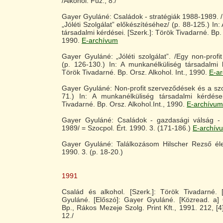
/Alkohol. Füz., 8./
Gayer Gyuláné: Családok - stratégiák 1988-1989. 
„Jóléti Szolgálat” előkészítéséhez/ (p. 88-125.) In
társadalmi kérdései. [Szerk.]: Török Tivadarné. Bp. O
1990.
E-archívum
Gayer Gyuláné: „Jóléti szolgálat”. /Egy non-profit
(p. 126-130.) In: A munkanélküliség társadalmi k
Török Tivadarné. Bp. Orsz. Alkohol. Int., 1990.
E-a
Gayer Gyuláné: Non-profit szerveződések és a szoci
71.) In: A munkanélküliség társadalmi kérdései
Tivadarné. Bp. Orsz. Alkohol.Int., 1990.
E-archívum
Gayer Gyuláné: Családok - gazdasági válság - s
1989/ = Szocpol. Ért. 1990. 3. (171-186.)
E-archív
Gayer Gyuláné: Találkozásom Hilscher Rezső él
1990. 3. (p. 18-20.)
1991
Család és alkohol. [Szerk.]: Török Tivadarné. [
Gyuláné. [Előszó]: Gayer Gyuláné. [Közread. a] O
Bp., Rákos Mezeje Szolg. Print Kft., 1991. 212, [4]
12./