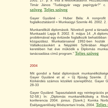
2002. 17. p. 9. Vita a felsőoktatásról. Hozzászólá
Timár János "Tudásgyár vagy papírgyár?" c.
szöveg
Teljes szöveg
,
Gayer Gyuláné - Huber Béla: A nonprofit 
foglalkoztatásról = Munkaügyi Szemle 46. 2002. 2. 
Munkanélküli diplomások. Növekvő gond a társa
Munkaadó Lapja 8. 2002. 8. május 14. „A diplom
problémáival egy évtizede foglalkozik behatóbban
közgazdász. Munkatársaival 1992-ben hozták l
Vállalkozásokért a Népjóléti Szférában Alapí
keretében hat éve működik a Diplomás munkan
Teljes szöveg
tanácsadása című program.”
2004
Mit gondol a fiatal diplomások munkanélküliségé
Gayer Gyuláné et al. = Új Ifjúság Szemle. 2.
Körkérdés számos közéleti szereplőhöz. Gayer G
28-33
Gayer Gyuláné: Tapasztalatok egy reintegrációs 
52-58.) In: „Diplomás munkanélküliség a fővá
konferencia 2004. június. [Szerk.]: Komka Norb
Teljes
Esélyegyenlőség Módszertani Iroda, 2004.