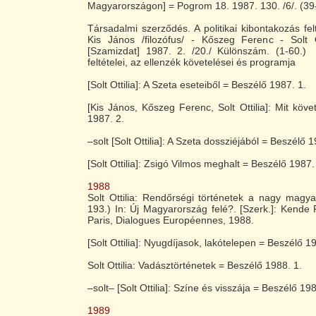
Magyarországon] = Pogrom 18. 1987. 130. /6/. (39
Társadalmi szerződés. A politikai kibontakozás felté
Kis János /filozófus/ - Kőszeg Ferenc - Solt O
[Szamizdat] 1987. 2. /20./ Különszám. (1-60.) A
feltételei, az ellenzék követelései és programja
[Solt Ottilia]: A Szeta eseteiből = Beszélő 1987. 1.
[Kis János, Kőszeg Ferenc, Solt Ottilia]: Mit köve
1987. 2.
–solt [Solt Ottilia]: A Szeta dossziéjából = Beszélő 1
[Solt Ottilia]: Zsigó Vilmos meghalt = Beszélő 1987.
1988
Solt Ottilia: Rendőrségi történetek a nagy magya
193.) In: Új Magyarország felé?. [Szerk.]: Kende P
Paris, Dialogues Européennes, 1988.
[Solt Ottilia]: Nyugdíjasok, lakótelepen = Beszélő 1
Solt Ottilia: Vadásztörténetek = Beszélő 1988. 1.
–solt– [Solt Ottilia]: Színe és visszája = Beszélő 198
1989