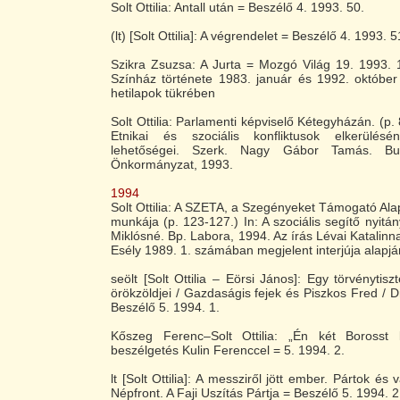
Solt Ottilia: Antall után = Beszélő 4. 1993. 50.
(lt) [Solt Ottilia]: A végrendelet = Beszélő 4. 1993. 
Szikra Zsuzsa: A Jurta = Mozgó Világ 19. 1993. 1
Színház története 1983. január és 1992. október
hetilapok tükrében
Solt Ottilia: Parlamenti képviselő Kétegyházán. (p. 
Etnikai és szociális konfliktusok elkerülésé
lehetőségei. Szerk. Nagy Gábor Tamás. Bud
Önkormányzat, 1993.
1994
Solt Ottilia: A SZETA, a Szegényeket Támogató Al
munkája (p. 123-127.) In: A szociális segítő nyitán
Miklósné. Bp. Labora, 1994. Az írás Lévai Katalinnak
Esély 1989. 1. számában megjelent interjúja alapjá
seölt [Solt Ottilia – Eörsi János]: Egy törvénytisz
örökzöldjei / Gazdaságis fejek és Piszkos Fred / 
Beszélő 5. 1994. 1.
Kőszeg Ferenc–Solt Ottilia: „Én két Borosst 
beszélgetés Kulin Ferenccel = 5. 1994. 2.
lt [Solt Ottilia]: A messziről jött ember. Pártok és 
Népfront. A Faji Uszítás Pártja = Beszélő 5. 1994. 2