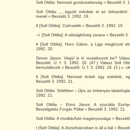
Solt Ottilia: Nemzeti gondozatlanság = Beszélő 3. 
Solt Ottilia: „…együtt indultak el az őshazából
mesél = Beszélő 3. 1992. 19.
lt [Solt Ottilia]: Csőcselék = Beszélő 3. 1992. 19.
–t. [Solt Ottilia]: A válságbőség zavara = Beszélő 3.
lt [Solt Ottilia]: Horn Gábor, a Liga megbízott e
1992. 20.
Simon János: Végül is ki mutatkozott be? Válasz
Beszélő. Ú. f. 3. 1992. 20. (47.) Válasz Solt Otti
bemutatkozik = Beszélő. Ú. f. 3. 1992. 18. (3.) c. ci
lt [Solt Ottilia]: Nemzeti érdek úgy estefelé, 
Beszélő 3. 1992. 21.
Solt Ottilia: Sötétben – Újra az önkényes lakásfogla
1992. 21.
Solt Ottilia – Eörsi János: A szociális Euró
Beszélgetés Forgác Pállal = Beszélő 3. 1992. 21.
Solt Ottilia: A rövidtávfutó magányossága = Beszélő
t [Solt Ottilia]: A Józsefvárosban is áll a bál = Beszé