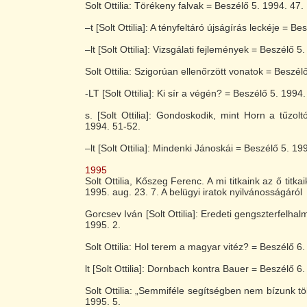
Solt Ottilia: Törékeny falvak = Beszélő 5. 1994. 47.
–t [Solt Ottilia]: A tényfeltáró újságírás leckéje = Be
–lt [Solt Ottilia]: Vizsgálati fejlemények = Beszélő 5
Solt Ottilia: Szigorúan ellenőrzött vonatok = Beszél
-LT [Solt Ottilia]: Ki sír a végén? = Beszélő 5. 1994.
s. [Solt Ottilia]: Gondoskodik, mint Horn a tűzolt
1994. 51-52.
–lt [Solt Ottilia]: Mindenki Jánoskái = Beszélő 5. 19
1995
Solt Ottilia, Kőszeg Ferenc. A mi titkaink az ő titka
1995. aug. 23. 7. A belügyi iratok nyilvánosságáról
Gorcsev Iván [Solt Ottilia]: Eredeti gengszterfelha
1995. 2.
Solt Ottilia: Hol terem a magyar vitéz? = Beszélő 6.
lt [Solt Ottilia]: Dornbach kontra Bauer = Beszélő 6.
Solt Ottilia: „Semmiféle segítségben nem bízunk tö
1995. 5.