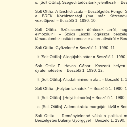
s. [Solt Ottilia]: Szegedi tudósítónk jelentkezik = Be
Solt Ottilia: A lánchídi csata – Beszélgetés Pongor
a BRFK Közbiztonsági (ma már Közrendvéd
vezetőjével = Beszélő 1. 1990. 10.
Solt Ottilia: Szülessenek döntések arról, h
elmozdulni! – Szűcs László jogásszal beszélg
társadalombiztosítási rendszer alternatíváiról = Bes
Solt Ottilia: Győzelem! = Beszélő 1. 1990. 11.
–lt [Solt Ottilia]: A legújabb sátor = Beszélő 1. 1990.
Solt Ottilia–F. Havas Gábor: Koszorú helyet
újratemetésére = Beszélő 1. 1990. 12.
–lt [Solt Ottilia]: A tudatminimum alatt = Beszélő 1. 
Solt Ottilia: „Folyton laknátok!” = Beszélő 1. 1990. 1
–lt [Solt Ottilia]: [Helyi felmérés] = Beszélő 1. 1990.
–st [Solt Ottilia]: A demokrácia margóján kívül = Be
Solt Ottilia: …Reménytelenné válok a politikai 
Beszélgetés Bulányi Györggyel = Beszélő 1. 1990. 