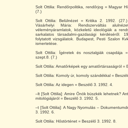
Solt Ottilia: Rendőrpolitika, rendőrjog = Magyar H
(7.)
Solt Ottilia: Belülnézet = Kritika 2. 1992. (27.
Vásárhelyi Mária: Rendszerváltás alulnéz
véleményáramlatok, közkeletű ideológiák a rend
sarkalatos társadalmi-gazdasági kérdéséről. 
folytatott vizsgálatok. Budapest, Pesti Szalon Kv
ismertetése.
Solt Ottilia: Ígéretek és nosztalgiák csapdája
szept.8. (7.)
Solt Ottilia: Amatőrképek egy amatőrtársaságról = 
Solt Ottilia: Komoly úr, komoly szándékkal = Beszél
Solt Ottilia: Az idegen = Beszélő 3. 1992. 4.
–lt [Solt Ottilia]: Amire Önök büszkék lehetnek? An
mitológiájáról = Beszélő 3. 1992. 5.
–t [Solt Ottilia]: A Nagy Nyomulás – Dokumentumd
3. 1992. 6.
Solt Ottilia: Hőstörténet = Beszélő 3. 1992. 8.