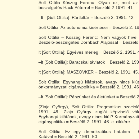
Solt Ottilia–Kőszeg Ferenc: Olyan ez, mint a
beszélgetés Hack Péterrel = Beszélő 2.1991. 41.
–lt– [Solt Ottilia]: Pártleltár = Beszélő 2. 1991. 42.
Solt Ottilia: Az autonómia kísértései = Beszélő 2. 1
Solt Ottilia – Kőszeg Ferenc: Nem vagyok híve a
Beszélő-beszélgetés Dornbach Alajossal = Beszélő 
lt [Solt Ottilia]: Egyéves mérleg = Beszélő 2. 1991. 
–lt [Solt Ottilia]: Baracskai távlatok = Beszélő 2. 19
lt [Solt Ottilia]: MASZOVKER = Beszélő 2. 1991. 45.
Solt Ottilia: Egyhangú kilátások, avagy nincs ki
önkormányzati cigánypolitika = Beszélő 2. 1991. 46
–lt [Solt Ottilia]: Pénzünket és életünket = Beszélő 
(Ziaja György), Solt Ottilia: Pragmatikus szocio
1991. 49. Ziaja György zuglói képviselő vála
Egyhangú kilátások, avagy nincs kiút? Kormányzat
cigánypolitika = Beszélő 2. 1991. 46. c. cikkére
Solt Ottilia: Ez egy demokratikus hatalom… 
Katával = Beszélő 2. 1991. 50.