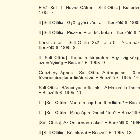
Efhá–Solt [F. Havas Gábor – Solt Ottilia]: Kulturk
1995. 7.
lt [Solt Ottilia]: Gyöngyösi vádirat = Beszélő 6. 1995
lt [Solt Ottilia]: Piszkos Fred közbelép = Beszélő 6. 
Eörsi János – Solt Ottilia: 2x2 néha 5 – Államházt
Beszélő 6. 1995. 9
lt [Solt Ottilia]: Roma a kínpadon. Egy ízig-vér
személyiség = Beszélő 6. 1995. 9
Gosztonyi Ágnes – Solt Ottilia: A drogozás – tün
főváros drogkoordinátorával = Beszélő 6. 1995. 10.
Solt Ottilia: Bársonyos erőszak – A Maccabis Tasná
= Beszélő 6. 1995. 11.
LT [Solt Ottilia]: Van-e a csp-ben 9 milliárd? = Besz
LT [Solt Ottilia]: Mi újság a Dániel úton? = Beszélő 
[Solt Ottilia]: Az Ostermann-akció = Beszélő 6. 199
lt [Solt Ottilia]: Közakarat = Beszélő 6. 1995. 13.