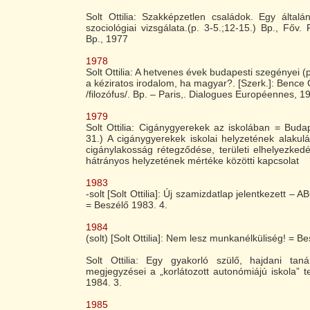
Solt Ottilia: Szakképzetlen családok. Egy általán
szociológiai vizsgálata.(p. 3-5.;12-15.) Bp., Főv.
Bp., 1977
1978
Solt Ottilia: A hetvenes évek budapesti szegényei (p.
a kéziratos irodalom, ha magyar?. [Szerk.]: Bence 
/filozófus/. Bp. – Paris,. Dialogues Européennes, 1
1979
Solt Ottilia: Cigánygyerekek az iskolában = Buda
31.) A cigánygyerekek iskolai helyzetének alaku
cigánylakosság rétegződése, területi elhelyezke
hátrányos helyzetének mértéke közötti kapcsolat
1983
-solt [Solt Ottilia]: Új szamizdatlap jelentkezett – A
= Beszélő 1983. 4.
1984
(solt) [Solt Ottilia]: Nem lesz munkanélküliség! = B
Solt Ottilia: Egy gyakorló szülő, hajdani tan
megjegyzései a „korlátozott autonómiájú iskola” 
1984. 3.
1985