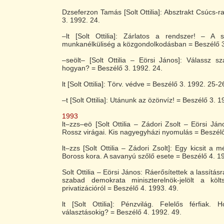
Dzseferzon Tamás [Solt Ottilia]: Absztrakt Csúcs-r
3. 1992. 24.
–lt [Solt Ottilia]: Zárlatos a rendszer! – A
munkanélküliség a közgondolkodásban = Beszélő 3
–seölt– [Solt Ottilia – Eörsi János]: Válassz s
hogyan? = Beszélő 3. 1992. 24.
lt [Solt Ottilia]: Törv. védve = Beszélő 3. 1992. 25-2
–t [Solt Ottilia]: Utánunk az özönvíz! = Beszélő 3. 
1993
lt–zzs–eö [Solt Ottilia – Zádori Zsolt – Eörsi Já
Rossz virágai. Kis nagyegyházi nyomulás = Beszélő
lt–zzs [Solt Ottilia – Zádori Zsolt]: Egy kicsit a 
Boross kora. A savanyú szőlő esete = Beszélő 4. 1
Solt Ottilia – Eörsi János: Ráerősítettek a lassít
szabad demokrata miniszterelnök-jelölt a köl
privatizációról = Beszélő 4. 1993. 49.
lt [Solt Ottilia]: Pénzvilág. Felelős férfiak.
választásokig? = Beszélő 4. 1992. 49.