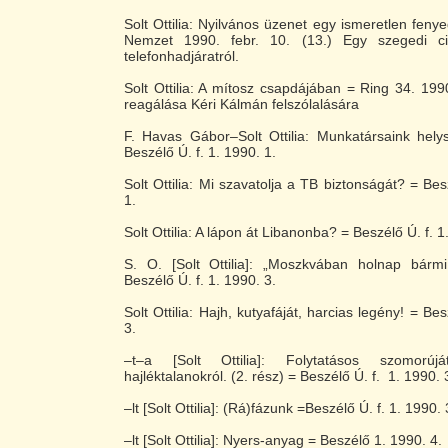
Solt Ottilia: Nyilvános üzenet egy ismeretlen fen
Nemzet 1990. febr. 10. (13.) Egy szegedi cig
telefonhadjáratról.
Solt Ottilia: A mítosz csapdájában = Ring 34. 1990.
reagálása Kéri Kálmán felszólalására
F. Havas Gábor–Solt Ottilia: Munkatársaink helys
Beszélő Ú. f. 1. 1990. 1.
Solt Ottilia: Mi szavatolja a TB biztonságát? = Bes
1.
Solt Ottilia: A lápon át Libanonba? = Beszélő Ú. f. 1
S. O. [Solt Ottilia]: „Moszkvában holnap bárm
Beszélő Ú. f. 1. 1990. 3.
Solt Ottilia: Hajh, kutyafáját, harcias legény! = Bes
3.
–t–a [Solt Ottilia]: Folytatásos szomorúj
hajléktalanokról. (2. rész) = Beszélő Ú. f. 1. 1990. 
–lt [Solt Ottilia]: (Rá)fázunk =Beszélő Ú. f. 1. 1990. 
–lt [Solt Ottilia]: Nyers-anyag = Beszélő 1. 1990. 4.