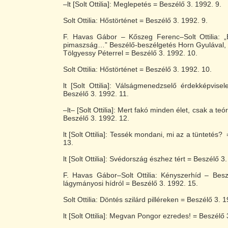
–lt [Solt Ottilia]: Meglepetés = Beszélő 3. 1992. 9.
Solt Ottilia: Hőstörténet = Beszélő 3. 1992. 9.
F. Havas Gábor – Kőszeg Ferenc–Solt Ottilia: „E
pimaszság…” Beszélő-beszélgetés Horn Gyulával, 
Tölgyessy Péterrel = Beszélő 3. 1992. 10.
Solt Ottilia: Hőstörténet = Beszélő 3. 1992. 10.
lt [Solt Ottilia]: Válságmenedzselő érdekképvisel
Beszélő 3. 1992. 11.
–lt– [Solt Ottilia]: Mert fakó minden élet, csak a teó
Beszélő 3. 1992. 12.
lt [Solt Ottilia]: Tessék mondani, mi az a tüntetés?
13.
lt [Solt Ottilia]: Svédország észhez tért = Beszélő 3
F. Havas Gábor–Solt Ottilia: Kényszerhíd – Besz
lágymányosi hídról = Beszélő 3. 1992. 15.
Solt Ottilia: Döntés szilárd pilléreken = Beszélő 3. 
lt [Solt Ottilia]: Megvan Pongor ezredes! = Beszélő 