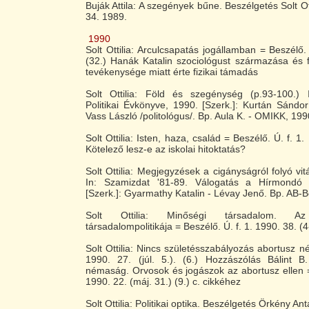
Buják Attila: A szegények bűne. Beszélgetés Solt Ot
34. 1989.
1990
Solt Ottilia: Arculcsapatás jogállamban = Beszélő.
(32.) Hanák Katalin szociológust származása és f
tevékenysége miatt érte fizikai támadás
Solt Ottilia: Föld és szegénység (p.93-100.)
Politikai Évkönyve, 1990. [Szerk.]: Kurtán Sándo
Vass László /politológus/. Bp. Aula K. - OMIKK, 199
Solt Ottilia: Isten, haza, család = Beszélő. Ú. f. 1.
Kötelező lesz-e az iskolai hitoktatás?
Solt Ottilia: Megjegyzések a cigányságról folyó vi
In: Szamizdat '81-89. Válogatás a Hírmondó c
[Szerk.]: Gyarmathy Katalin - Lévay Jenő. Bp. AB-B
Solt Ottilia: Minőségi társadalom. Az 
társadalompolitikája = Beszélő. Ú. f. 1. 1990. 38. (4
Solt Ottilia: Nincs születésszabályozás abortusz n
1990. 27. (júl. 5.). (6.) Hozzászólás Bálint 
némaság. Orvosok és jogászok az abortusz ellen 
1990. 22. (máj. 31.) (9.) c. cikkéhez
Solt Ottilia: Politikai optika. Beszélgetés Örkény An