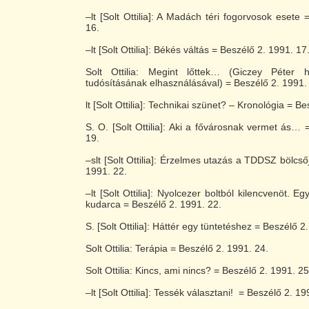
–lt [Solt Ottilia]: A Madách téri fogorvosok esete
16.
–lt [Solt Ottilia]: Békés váltás = Beszélő 2. 1991. 17
Solt Ottilia: Megint lőttek… (Giczey Péter he
tudósításának elhasználásával) = Beszélő 2. 1991.
lt [Solt Ottilia]: Technikai szünet? – Kronológia = B
S. O. [Solt Ottilia]: Aki a fővárosnak vermet ás… 
19.
–slt [Solt Ottilia]: Érzelmes utazás a TDDSZ bölcs
1991. 22.
–lt [Solt Ottilia]: Nyolcezer boltból kilencvenöt.
kudarca = Beszélő 2. 1991. 22.
S. [Solt Ottilia]: Háttér egy tüntetéshez = Beszélő 2
Solt Ottilia: Terápia = Beszélő 2. 1991. 24.
Solt Ottilia: Kincs, ami nincs? = Beszélő 2. 1991. 25
–lt [Solt Ottilia]: Tessék választani! = Beszélő 2. 19