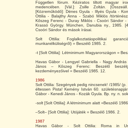
Független fórum. Kéziratos tiltott magyar ir
medencében. [Vál.]: Zsille Zoltán. [Összeáll.
[Közreműködő]: Dénes Gyula - Illyés Gyula - Kon
Ottilia - Balajthy Anna - Szabó Miklós /történész/
Kőszeg Ferenc - Duray Miklós - Csoóri Sándor 
Krassó György. München, Danubia ny., 1985. [4],
Csoóri Sándor és mások írásai.
Solt Ottilia: Foglalkoztatáspolitikai gara
munkanélküliségről) = Beszélő 1985. 2.
-t [Solt Ottilia]: Létminimum Magyarországon = Bes
Havas Gábor - Lengyel Gabriella - Nagy András - 
János – Kőszeg Ferenc: Beszélő beszé
kezdeményezőivel = Beszélő 1985. 12.
1986
Solt Ottilia: Szegények pedig nincsenek! /1985/ (p. 
éltessen Pista! Kemény István 60. születésnapjár
Gábor - Kenedi János - Kozák Gyula. Bp. ny. n. sok
-solt [Solt Ottilia]: A létminimum alatt =Beszélő 1986
–Solt– [Solt Ottilia]: Utójáték = Beszélő 1986. 2.
1987
Havas Gábor - Solt Ottilia: Roma in Ung