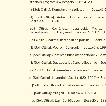
szociális programja = Beszélő 5. 1994. 29
–t [Solt Ottilia]: Kormányunk született… = Beszélő 
(lt) [Solt Ottilia]: Ántré. Horn entrée-ja. Inter
Beszélő 5. 1994. 30.
Solt Ottilia: Románesz (cigányok). Michael S
Daltestvérek című könyvéről = Beszélő 5. 1994. 31
Solt Ottilia: Szakmai kérdések és politika = Beszél
–lt [Solt Ottilia]: Pogrom-évforduló = Beszélő 5. 19
s. [Solt Ottilia]: Önkéntes biztosítópénztárak = Bes
–lt [Solt Ottilia]: Budapest legújabb vőlegénye = Be
t-a [Solt Ottilia]: Átmenet-e a recesszió? = Beszélő
s. [Solt Ottilia]: Levendel László (1920–1994) = Be
t. [Solt Ottilia]: Ki szoktat, kit és mire? = Beszélő 5.
LT [Solt Ottilia]: Világhír = Beszélő 5. 1994. 37
t. a. [Solt Ottilia]: Egy régi földesúr = Beszélő 5. 19