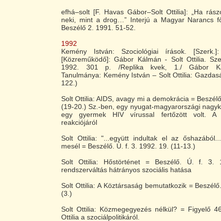
efhá–solt [F. Havas Gábor–Solt Ottilia]: „Ha rászo
neki, mint a drog…” Interjú a Magyar Narancs fő
Beszélő 2. 1991. 51-52.
1992
Kemény István: Szociológiai írások. [Szerk.
[Közreműködő]: Gábor Kálmán - Solt Ottilia. Sze
1992. 301 p. /Replika kvek, 1./ Gábor Kál
Tanulmánya: Kemény István – Solt Ottilia: Gazdasá
122.)
Solt Ottilia: AIDS, avagy mi a demokrácia = Beszélő.
(19-20.) Sz.-ben, egy nyugat-magyarországi nagy
egy gyermek HIV vírussal fertőzött volt. A 
reakciójáról
Solt Ottilia: "...együtt indultak el az őshazából.
mesél = Beszélő. Ú. f. 3. 1992. 19. (11-13.)
Solt Ottilia: Hőstörténet = Beszélő. Ú. f. 3.
rendszerváltás hátrányos szociális hatása
Solt Ottilia: A Köztársaság bemutatkozik = Beszélő.
(3.)
Solt Ottilia: Közmegegyezés nélkül? = Figyelő 46
Ottilia a szociálpolitikáról.