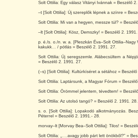
Solt Ottilia: Egy válasz Vitányi Ivánnak = Beszélő 2
–t [Solt Ottilia]: Új szereplők lépnek a színre = Bes
Solt Ottilia: Mi van a hegyen, messze túl? = Beszél
–lt [Solt Ottilia]: Kösz, Demszky! = Beszélő 2. 1991.
p. é./s. o./n. w. a. [Pleszkán Éva–Solt Ottilia–Nagy 
kakukk… / pótlás = Beszélő 2. 1991. 27.
Solt Ottilia: Új seregszemle. Alábecsültem a Népjó
= Beszélő 2. 1991. 27.
(–s) [Solt Ottilia]: Kultúrkíséret a sétához = Beszélő
Solt Ottilia: Laptársunk, a Magyar Fórum = Beszélő
Solt Ottilia: Örömmel jelentem, tévedtem! = Beszél
Solt Ottilia: Az utolsó tangó? = Beszélő 2. 1991. 28.
s. o. [Solt Ottilia]: Lopakodó alkotmányozás. Bes
Péterrel = Beszélő 2. 1991.- 28.
morvay–lt [Morvay Bea–Solt Ottilia]: Tilos! = Beszél
Solt Ottilia: „.…avagy jobb párt lett önökből?” = Be