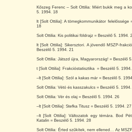
Kőszeg Ferenc – Solt Ottilia: Miért bukik meg a 
5. 1994. 18
lt [Solt Ottilia]: A tömegkommunikátor felelőssége
18
Solt Ottilia: Kis politikai földrajz = Beszélő 5. 1994. 
lt [Solt Ottilia]: Sikersztori. A jövendő MSZP-frakci
Beszélő 5. 1994. 21
Solt Ottilia: Játszd újra, Magyarország! = Beszélő 5
t [Solt Ottilia]: Frakcióstatisztika = Beszélő 5. 1994
–lt [Solt Ottilia]: Szól a kakas már = Beszélő 5. 199
Solt Ottilia: Vétó és kasszakulcs = Beszélő 5. 1994.
Solt Ottilia: Vér és olaj = Beszélő 5. 1994. 26
–lt [Solt Ottilia]: Stefka Titusz = Beszélő 5. 1994. 27
–lt [Solt Ottilia]: Változatok egy témára. Bod P
Katalin = Beszélő 5. 1994. 28
Solt Ottilia: Érted szűkítek, nem ellened… Az M