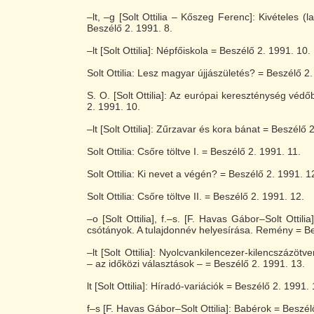
–lt, –g [Solt Ottilia – Kőszeg Ferenc]: Kivételes (
Beszélő 2. 1991. 8.
–lt [Solt Ottilia]: Népfőiskola = Beszélő 2. 1991. 10.
Solt Ottilia: Lesz magyar újjászületés? = Beszélő 2.
S. O. [Solt Ottilia]: Az európai kereszténység véd
2. 1991. 10.
–lt [Solt Ottilia]: Zűrzavar és kora bánat = Beszélő 
Solt Ottilia: Csőre töltve I. = Beszélő 2. 1991. 11.
Solt Ottilia: Ki nevet a végén? = Beszélő 2. 1991. 1
Solt Ottilia: Csőre töltve II. = Beszélő 2. 1991. 12.
–o [Solt Ottilia], f.–s. [F. Havas Gábor–Solt Ottilia
csótányok. A tulajdonnév helyesírása. Remény = Be
–lt [Solt Ottilia]: Nyolcvankilencezer-kilencszázötv
– az időközi választások – = Beszélő 2. 1991. 13.
lt [Solt Ottilia]: Híradó-variációk = Beszélő 2. 1991. 
f–s [F. Havas Gábor–Solt Ottilia]: Babérok = Beszél