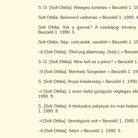
S. O. [Solt Ottilia]: Réteges tüntetés = Beszélő 1. 1
Solt Ottilia: Beismerő vallomás = Beszélő 1. 1990. 4
Solt Ottilia: Kié a gyerek? A családjogi törvén
Beszélő 1. 1990. 5.
Solt Ottilia: Nép, csőcselék, vasököl = Beszélő 1. 1
–lt [Solt Ottilia]: Ököl-jog államiság. (folyt.) = Beszé
S. O. [Solt Ottilia]: Mire kell az a pénz? = Beszélő 1
–lt [Solt Ottilia]: Menhely Szegeden = Beszélő 1. 19
S. [Solt Ottilia]: Anyai kötelesség = Beszélő 1. 1990.
–t [Solt Ottilia]: 1 éven belül gyógyuló végleges ál
1990. 8.
S. [Solt Ottilia]: A titokzatos pályázat és más hely
1. 1990. 8.
–t [Solt Ottilia]: Vendégünk volt = Beszélő 1. 1990. 
–lt [Solt Ottilia]: Sátor = Beszélő 1. 1990. 9.