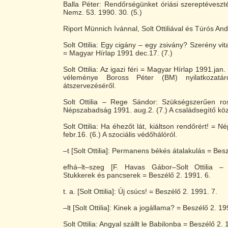
Balla Péter: Rendőrségünket óriási szereptéveszt
Nemz. 53. 1990. 30. (5.)
Riport Münnich Ivánnal, Solt Ottiliával és Túrós An
Solt Ottilia: Egy cigány – egy zsivány? Szerény vi
= Magyar Hírlap 1991 dec.17. (7.)
Solt Ottilia: Az igazi féri = Magyar Hírlap 1991.jan. 2
véleménye Boross Péter (BM) nyilatkozatár
átszervezéséről.
Solt Ottilia – Rege Sándor: Szükségszerűen ro
Népszabadság 1991. aug.2. (7.) A családsegítő köz
Solt Ottilia: Ha éhezőt lát, kiáltson rendőrért! =
febr.16. (6.) A szociális védőhálóról.
–t [Solt Ottilia]: Permanens békés átalakulás = Besz
efhá–lt–szeg [F. Havas Gábor–Solt Ottilia –
Stukkerek és pancserek = Beszélő 2. 1991. 6.
t. a. [Solt Ottilia]: Új csúcs! = Beszélő 2. 1991. 7.
–lt [Solt Ottilia]: Kinek a jogállama? = Beszélő 2. 19
Solt Ottilia: Angyal szállt le Babilonba = Beszélő 2. 