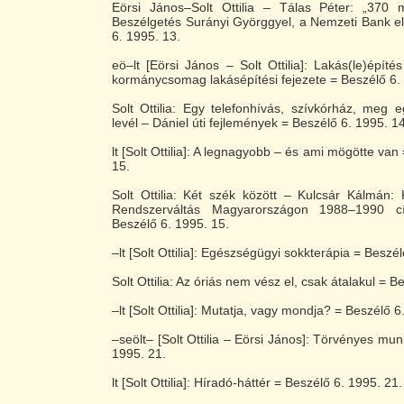
Eörsi János–Solt Ottilia – Tálas Péter: „370 mi
Beszélgetés Surányi Györggyel, a Nemzeti Bank e
6. 1995. 13.
eö–lt [Eörsi János – Solt Ottilia]: Lakás(le)építé
kormánycsomag lakásépítési fejezete = Beszélő 6.
Solt Ottilia: Egy telefonhívás, szívkórház, meg 
levél – Dániel úti fejlemények = Beszélő 6. 1995. 14
lt [Solt Ottilia]: A legnagyobb – és ami mögötte van
15.
Solt Ottilia: Két szék között – Kulcsár Kálmán: 
Rendszerváltás Magyarországon 1988–1990 c
Beszélő 6. 1995. 15.
–lt [Solt Ottilia]: Egészségügyi sokkterápia = Beszé
Solt Ottilia: Az óriás nem vész el, csak átalakul = B
–lt [Solt Ottilia]: Mutatja, vagy mondja? = Beszélő 6
–seölt– [Solt Ottilia – Eörsi János]: Törvényes mu
1995. 21.
lt [Solt Ottilia]: Híradó-háttér = Beszélő 6. 1995. 21.