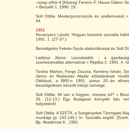
–szeg–efhá–lt [Kőszeg Ferenc–F. Havas Gábor–Solt O
= Beszélő 1. 1990. 19.
Solt Ottilia: Mesterporszívózók és szellemvasút 
44.
1991
Hovanyecz László: Hogyan kössünk szociális hálót
1991. 1. (27-37.)
Beszélgetés Fekete Gyula statisztikussal és Solt Ott
Ladányi János: Leszakadók - a gazdasági
szerkezetváltás alternatívái = Replika 2. 1991. 4. /
Tardos Márton, Ferge Zsuzsa, Kemény István, Sze
János és Madarász Aladár előadásának rövidíte
Ottiliával, a BKE-n 1991. június 20.-án elhang
beszélgetésen készült interjú szövege.
Solt Ottilia: Mi van a hegyen, messze túl? = Beszé
26. (12-13.) Egy Budapest környéki falu rend
helyzetéről
Solt Ottilia: A SZETA, a Szegényeket Támogató Al
munkája (p. 143-146.) In: Szociális segítő. [Szerk
Bp. Akadémiai K., 1991.