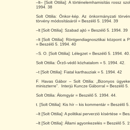
–lt– [Solt Ottilia]: A történelemhamisítás rossz s
1994. 38
Solt Ottilia: Önkor-kép. Az önkormányzati törvé
törvény módosításáról = Beszélő 5. 1994. 39
–lt [Solt Ottilia]: Szabad ajtó = Beszélő 5. 1994. 39
–lt [Solt Ottilia]: Röntgendiagnosztikai központ 
= Beszélő 5. 1994. 40
–S. O. [Solt Ottilia]: Lélegzet = Beszélő 5. 1994. 40.
Solt Ottilia: Őrző-védő közhatalom = 5. 1994. 42.
–t [Solt Ottilia]: Fiatal karthauziak = 5. 1994. 42
F. Havas Gábor – Solt Ottilia: „Bizonyos ügyeke
miniszterre”. Interjú Kuncze Gáborral = Beszélő 5.
Solt Ottilia: Álomgyár = Beszélő 5. 1994. 44.
t. [Solt Ottilia]: Kis hír – kis kommentár = Beszélő 5
–lt [Solt Ottilia]: A politikai perverzió kísértése = Be
–lt [Solt Ottilia]: Állami agyonkezelés = Beszélő 5. 