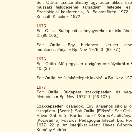
Solt Ottilia: Esettanulmány egy automatikus üze
műszaki fejlődésének társadalmi feltételei é
Szociológiai konferencia, 3. Balatonfüred 1972.
Kossuth K. soksz, 1972.
1975
Solt Ottilia: Budapesti cigánygyerekek az iskolába
2. (90-106.)
Solt Ottilia: Egy budapesti kerület ala
munkáscsaládjai = Bp. Nev. 1975. 3. (69-77.)
1976
Solt Ottilia: Még egyszer a cigány osztályokról = 
40. (2.)
Solt Ottilia: Az új lakótelepek lakóiról = Bp. Nev. 19
1977
Solt Ottilia: Budapest szakképzetlen és vagy
életmódja = Bp. Nev. 1977. 1. (96-107.)
Szakképzetlen családok. Egy általános iskolai os
vizsgálata. [Szerk.]: Solt Ottilia. [Előszó]: Solt Ott
Havas Gáborné - Kardos László /Soros Alapítvány
[Közread. a] Fővárosi Pedagógiai Intézet. Bp., Főv
1977. 22 p. Az interjúkat kész.: Havas Gáborn
Kemény András