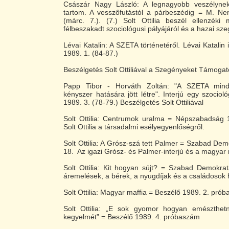
Császár Nagy László: A legnagyobb veszélyne
tartom. A vesszőfutástól a párbeszédig = M. Ne
(márc. 7.). (7.) Solt Ottilia beszél ellenzéki 
félbeszakadt szociológusi pályájáról és a hazai sz
Lévai Katalin: A SZETA történetéről. Lévai Katalin i
1989. 1. (84-87.)
Beszélgetés Solt Ottiliával a Szegényeket Támogat
Papp Tibor - Horváth Zoltán: "A SZETA minde
kényszer hatására jött létre". Interjú egy szocio
1989. 3. (78-79.) Beszélgetés Solt Ottiliával
Solt Ottilia: Centrumok uralma = Népszabadság 1
Solt Ottilia a társadalmi esélyegyenlőségről.
Solt Ottilia: A Grósz-szá tett Palmer = Szabad Dem
18. Az igazi Grósz- és Palmer-interjú és a magyar
Solt Ottilia: Kit hogyan sújt? = Szabad Demokra
áremelések, a bérek, a nyugdíjak és a családosok 
Solt Ottilia: Magyar maffia = Beszélő 1989. 2. pró
Solt Ottilia: „E sok gyomor hogyan emészthe
kegyelmét” = Beszélő 1989. 4. próbaszám