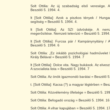
Solt Ottilia: Az új szabadság első veresége. A
Beszélő 5. 1994. 4.
lt [Solt Ottilia]: Azok a piszkos tények / Hungar
segítség = Beszélő 5. 1994. 4.
lt [Solt Ottilia]: Az SZI üdvöskéje. A nem
megerősítése. Nemzeti televízió = Beszélő 5. 1994
lt [Solt Ottilia]: Furcsa pár / Kampánynyitány / 
Beszélő 5. 1994. 6
Solt Ottilia: „Ez inkább pszichológiai hadművelet 
Király Bélával = Beszélő 5. 1994. 7
lt [Solt Ottilia]: Dolce vita. Nagy bukások. Az elves
A szocialista lista = Beszélő 5. 1994. 7
Solt Ottilia: Az önök igazmondó barátai = Beszélő 5
t. [Solt Ottilia]: Kacsa (?) a magyar légtérben = Bes
Solt Ottilia: Közvélemény őfelsége = Beszélő 5. 19
Solt Ottilia: Befogadó ország = Beszélő 5. 1994. 16
Solt Ottilia: A vihar kapujában = Beszélő 5. 1994. 1