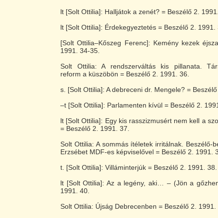
lt [Solt Ottilia]: Halljátok a zenét? = Beszélő 2. 1991
lt [Solt Ottilia]: Érdekegyeztetés = Beszélő 2. 1991.
[Solt Ottilia–Kőszeg Ferenc]: Kemény kezek éjsz
1991. 34-35.
Solt Ottilia: A rendszerváltás kis pillanata. Tár
reform a küszöbön = Beszélő 2. 1991. 36.
s. [Solt Ottilia]: A debreceni dr. Mengele? = Beszélő
–t [Solt Ottilia]: Parlamenten kívül = Beszélő 2. 199
lt [Solt Ottilia]: Egy kis rasszizmusért nem kell 
= Beszélő 2. 1991. 37.
Solt Ottilia: A sommás ítéletek irritálnak. Beszélő-
Erzsébet MDF-es képviselővel = Beszélő 2. 1991. 
t. [Solt Ottilia]: Villáminterjúk = Beszélő 2. 1991. 38.
lt [Solt Ottilia]: Az a legény, aki… – (Jön a gőzh
1991. 40.
Solt Ottilia: Újság Debrecenben = Beszélő 2. 1991.