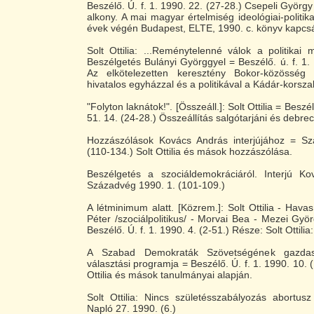
Beszélő. Ú. f. 1. 1990. 22. (27-28.) Csepeli György
alkony. A mai magyar értelmiség ideológiai-politika
évek végén Budapest, ELTE, 1990. c. könyv kapcs
Solt Ottilia: ...Reménytelenné válok a politikai m
Beszélgetés Bulányi Györggyel = Beszélő. ú. f. 1. 
Az elkötelezetten keresztény Bokor-közösség
hivatalos egyházzal és a politikával a Kádár-korsz
"Folyton laknátok!". [Összeáll.]: Solt Ottilia = Beszél
51. 14. (24-28.) Összeállítás salgótarjáni és debre
Hozzászólások Kovács András interjújához = S
(110-134.) Solt Ottilia és mások hozzászólása.
Beszélgetés a szociáldemokráciáról. Interjú K
Századvég 1990. 1. (101-109.)
A létminimum alatt. [Közrem.]: Solt Ottilia - Hava
Péter /szociálpolitikus/ - Morvai Bea - Mezei Györ
Beszélő. Ú. f. 1. 1990. 4. (2-51.) Része: Solt Ottili
A Szabad Demokraták Szövetségének gazdasá
választási programja = Beszélő. Ú. f. 1. 1990. 10. (M
Ottilia és mások tanulmányai alapján.
Solt Ottilia: Nincs születésszabályozás abortus
Napló 27. 1990. (6.)