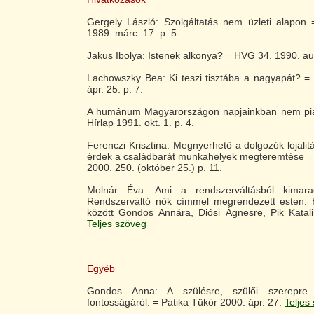
Gergely László: Szolgáltatás nem üzleti alapo
1989. márc. 17. p. 5.
Jakus Ibolya: Istenek alkonya? = HVG 34. 1990. aug
Lachowszky Bea: Ki teszi tisztába a nagyapát? = 
ápr. 25. p. 7.
A humánum Magyarországon napjainkban nem pi
Hírlap 1991. okt. 1. p. 4.
Ferenczi Krisztina: Megnyerhető a dolgozók lojalit
érdek a családbarát munkahelyek megteremtése = 
2000. 250. (október 25.) p. 11.
Molnár Éva: Ami a rendszerváltásból kimara
Rendszerváltó nők címmel megrendezett esten. 
között Gondos Annára, Diósi Ágnesre, Pik Katalinr
Teljes szöveg
Egyéb
Gondos Anna: A szülésre, szülői szerepre 
fontosságáról. = Patika Tükör 2000. ápr. 27.
Teljes