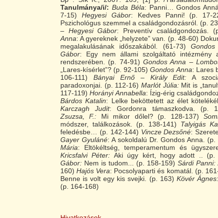
Tanulmánya/i/:
Buda Béla
: Panni… Gondos Anná
7-15)
Hegyesi Gábor
: Kedves Panni! (p. 17-
Pszichológus szemmel a családgondozásról. (p. 2
– Hegyesi Gábor
: Preventív családgondozás. 
Anna
: A gyereknek „helyzete” van. (p. 48-60) Do
megalakulásának időszakából. (61-73)
Gondos
Gábor
: Egy nem állami szolgáltató intézmény a 
rendszerében. (p. 74-91)
Gondos Anna – Lombos
„Lares-kísérlet”? (p. 92-105)
Gondos Anna
: Lares b
106-111)
Bányai Ernő – Király Edit:
A szociá
paradoxonjai. (p. 112-16)
Marlót Júlia:
Mit is „tanul
117-119)
Horányi Annabella
: Ízig-érig családgondoz
Bárdos Katalin
: Lelke beköttetett az élet kötelé
Karczagh Judit
: Gordonra támaszkodva. (p. 
Zsuzsa, F.:
Mi mikor dőlel? (p. 128-137)
Soml
módszer, találkozások. (p. 138-141)
Talyigás Ka
feledésbe… (p. 142-144)
Vincze Dezsőné
: Szeret
Gayer Gyuláné
: A sokoldalú Dr. Gondos Anna. (p
Mária
: Eltökéltség, temperamentum és ügyszere
Kricsfalvi Péter:
Aki úgy kért, hogy adott .. (p
Gábor:
Nem is tudom... (p. 158-159)
Sárdi Panni:
160)
Hajós Vera
: Pocsolyaparti és komatál. (p. 16
Benne is volt egy kis svejki. (p. 163)
Kövér Ágnes
(p. 164-168)
Hivatkozások