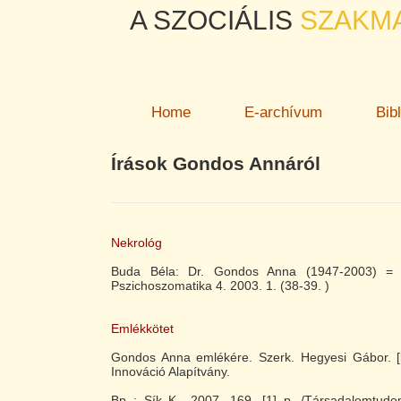
A SZOCIÁLIS
SZAKM
Home
E-archívum
Bib
Írások Gondos Annáról
Nekrológ
Buda Béla: Dr. Gondos Anna (1947-2003) = 
Pszichoszomatika 4. 2003. 1. (38-39. )
Emlékkötet
Gondos Anna emlékére. Szerk. Hegyesi Gábor. [k
Innováció Alapítvány.
Bp : Sík K., 2007. 169, [1] p. /Társadalomtudom