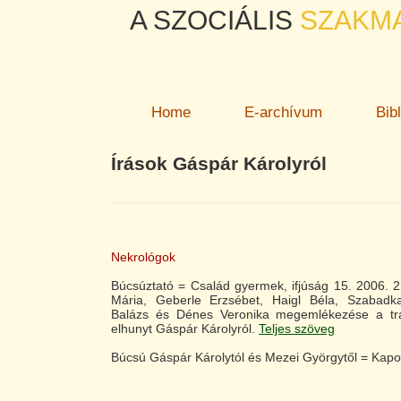
A SZOCIÁLIS
SZAKM
Home
E-archívum
Bib
Írások Gáspár Károlyról
Nekrológok
Búcsúztató = Család gyermek, ifjúság 15. 2006. 2
Mária, Geberle Erzsébet, Haigl Béla, Szabadk
Balázs és Dénes Veronika megemlékezése a tra
elhunyt Gáspár Károlyról.
Teljes szöveg
Búcsú Gáspár Károlytól és Mezei Györgytől = Kapocs