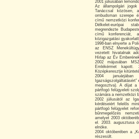
2001 júliusában lemondo
Az állampolgári jogok
Tanáccsal közösen, a
ombudsman szerepe és 
című nemzetközi konfer
Délkelet-európai sta
megrendezte Budapeste
című konferenciát,
közigazgatási gyakorla
1998-ban elnyerte a Pol
az ENSZ Menekültügyi
vezetett hivatalnak a
Hírlap az Év Emberének
2002 májusában MSZO
Emlékérmet kapott.
Középkeresztje kitünteté
2004 januárjában
Igazságszolgáltatásért”
megosztva). A díjat a
pártfogó felügyeleti szo
számára a nemzetközi bí
2002 júliusától az Iga
kérdéseiért felelős mi
pártfogó felügyelet refo
bűnmegelőzés nemzeti 
amelyet 2003 októberéb
el. 2003. augusztusa 
elnöke.
2004 októberében a „K
részesült.