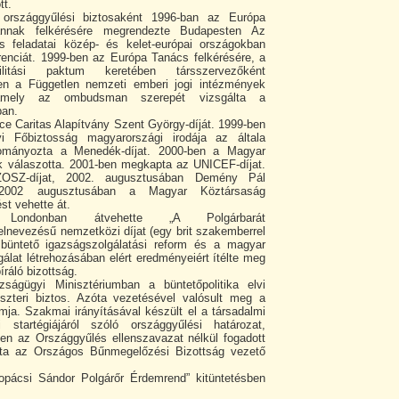
tt.
 országgyűlési biztosaként 1996-ban az Európa
nnak felkérésére megrendezte Budapesten Az
feladatai közép- és kelet-európai országokban
enciát. 1999-ben az Európa Tanács felkérésére, a
bilitási paktum keretében társszervezőként
n a Független nemzeti emberi jogi intézmények
 amely az ombudsman szerepét vizsgálta a
tban.
ice Caritas Alapítvány Szent György-díját. 1999-ben
 Főbiztosság magyarországi irodája az általa
dományozta a Menedék-díjat. 2000-ben a Magyar
 válaszotta. 2001-ben megkapta az UNICEF-díjat.
SZ-díjat, 2002. augusztusában Demény Pál
 2002 augusztusában a Magyar Köztársaság
st vehette át.
 Londonban átvehette „A Polgárbarát
 elnevezésű nemzetközi díjat (egy brit szakemberrel
 büntető igazságszolgálatási reform és a magyar
lgálat létrehozásában elért eredményeiért ítélte meg
ráló bizottság.
zságügyi Minisztériumban a büntetőpolitika elvi
niszteri biztos. Azóta vezetésével valósult meg a
rmja. Szakmai irányításával készült el a társadalmi
startégiájáról szóló országgyűlési határozat,
en az Országgyűlés ellenszavazat nélkül fogadott
óta az Országos Bűnmegelőzési Bizottság vezető
opácsi Sándor Polgárőr Érdemrend” kitüntetésben