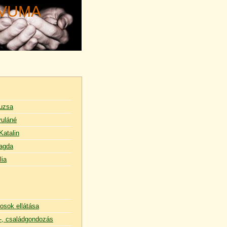
ÍVUMA
uzsa
uláné
Katalin
agda
lia
osok ellátása
, családgondozás