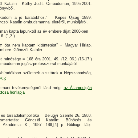
l Katalin - Kóthy Judit: Ombudsman, 1995-2001.
könyvből.
zkodom a jó barátokhoz." = Képes Újság 1999.
Gönczöl Katalin ombudsmannal életéről, munkájáról.
man kapta lapunktól az év embere díjat 2000-ben =
6. (1,3.)
om óta nem kaptam kitüntetést" = Magyar Hírlap.
embere: Gönczöl Katalin
t minősége = 168 óra 2001. 49. (12. 06.) (16-17.)
 ombudsman jogászprofesszorral munkájáról.
yhíradókban születnek a sztárok = Népszabadság,
veg
smani tevékenységéről lásd még:
az Állampolgári
tosa honlapja
 és társadalompolitika = Belügyi Szemle 26. 1988.
ismertetés: Gönczöl Katalin: Bűnözés és
., Akadémiai K., 1987. 188,[4] p. Bibliogr. lábj.