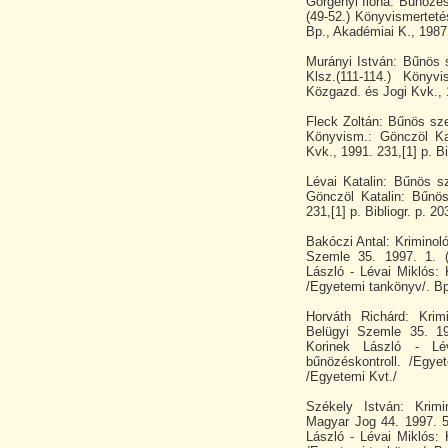
Görgényi Ilona: Bűnözés
(49-52.) Könyvismerteté
Bp., Akadémiai K., 1987. 
Murányi István: Bűnös
Klsz.(111-114.) Köny
Közgazd. és Jogi Kvk., 1
Fleck Zoltán: Bűnös sz
Könyvism.: Gönczöl Ka
Kvk., 1991. 231,[1] p. Bi
Lévai Katalin: Bűnös s
Gönczöl Katalin: Bűnö
231,[1] p. Bibliogr. p. 20
Bakóczi Antal: Kriminol
Szemle 35. 1997. 1. (
László - Lévai Miklós: 
/Egyetemi tankönyv/. Bp
Horváth Richárd: Krim
Belügyi Szemle 35. 19
Korinek László - Lév
bűnözéskontroll. /Egye
/Egyetemi Kvt./
Székely István: Krimi
Magyar Jog 44. 1997. 5
László - Lévai Miklós: 