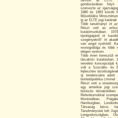
tanított az ELTE Szo
gondozásában folyó s
szervezte az igazságüg
1980 és 1983 között fé
Művelődési Minisztérium
ig az ELTE jogi karának 
Több tanulmányt írt az
Részt vett az erősz
kutatómunkában. 197
tipológiájáról írt kan
szegényekről” írt akadé
van angol nyelvből. K
monográfiája és több 
idegen nyelven.
Több éven keresztül ré
tárcaközi kutatásban. 
nevelési koncepcióját 
volt a Szociális- és E
fejlesztési bizottságán
új tendenciáira adott
büntetőpolitika címmel.
Részt vett a strasbour
egy amerikai jogi sze
bűnözés témakörében r
Referátumokkal szerepel
Montreálban, Prágáb
Hamburgban, Londonba
Társaság bécsi, ham
Tanulmányutat tett Jug
Lengyelországban, Ol