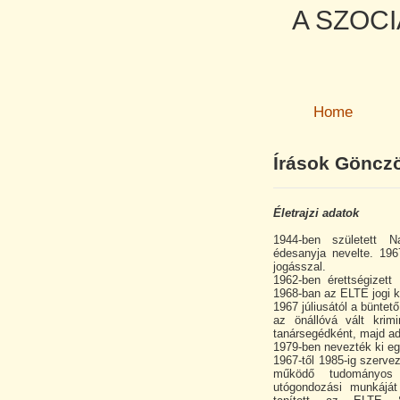
A SZOCI
Home
Írások Gönczö
Életrajzi adatok
1944-ben született N
édesanyja nevelte. 196
jogásszal.
1962-ben érettségizet
1968-ban az ELTE jogi k
1967 júliusától a büntető
az önállóvá vált krim
tanársegédként, majd ad
1979-ben nevezték ki e
1967-től 1985-ig szervez
működő tudományos 
utógondozási munkáját i