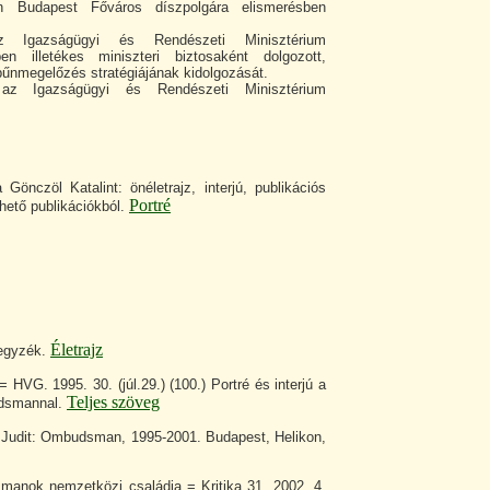
 Budapest Főváros díszpolgára elismerésben
z Igazságügyi és Rendészeti Minisztérium
ben illetékes miniszteri biztosaként dolgozott,
 bűnmegelőzés stratégiájának kidolgozását.
z Igazságügyi és Rendészeti Minisztérium
Gönczöl Katalint: önéletrajz, interjú, publikációs
Portré
thető publikációkból.
Életrajz
jegyzék.
= HVG. 1995. 30. (júl.29.) (100.) Portré és interjú a
Teljes szöveg
udsmannal.
y Judit: Ombudsman, 1995-2001. Budapest, Helikon,
manok nemzetközi családja = Kritika 31. 2002. 4.