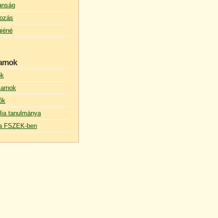
lanság
ozás
giéné
arnok
ők
arnok
ők
lia tanulmánya
s a FSZEK-ben