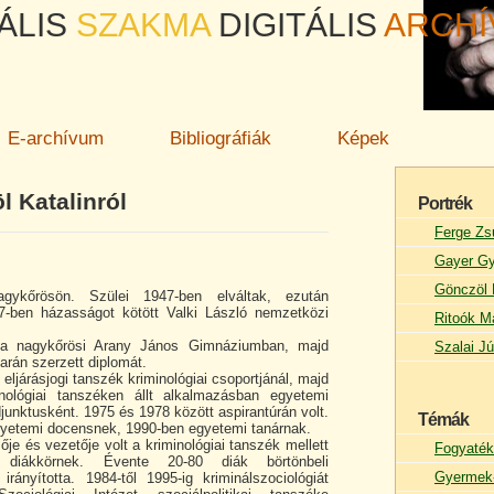
ÁLIS
SZAKMA
DIGITÁLIS
ARCH
E-archívum
Bibliográfiák
Képek
l Katalinról
Portrék
Ferge Zs
Gayer Gy
Gönczöl 
agykőrösön. Szülei 1947-ben elváltak, ezután
7-ben házasságot kötött Valki László nemzetközi
Ritoók M
t a nagykőrösi Arany János Gimnáziumban, majd
Szalai Jú
arán szerzett diplomát.
 eljárásjogi tanszék kriminológiai csoportjánál, majd
inológiai tanszéken állt alkalmazásban egyetemi
junktusként. 1975 és 1978 között aspirantúrán volt.
Témák
gyetemi docensnek, 1990-ben egyetemi tanárnak.
ője és vezetője volt a kriminológiai tanszék mellett
Fogyaték
diákkörnek. Évente 20-80 diák börtönbeli
Gyermek-
rányította. 1984-től 1995-ig kriminálszociológiát