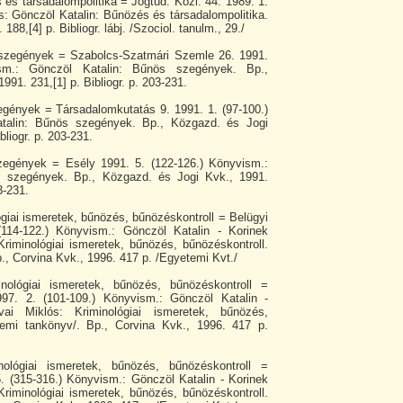
 és társadalompolitika = Jogtud. Közl. 44. 1989. 1.
s: Gönczöl Katalin: Bűnözés és társadalompolitika.
188,[4] p. Bibliogr. lábj. /Szociol. tanulm., 29./
 szegények = Szabolcs-Szatmári Szemle 26. 1991.
vism.: Gönczöl Katalin: Bűnös szegények. Bp.,
991. 231,[1] p. Bibliogr. p. 203-231.
egények = Társadalomkutatás 9. 1991. 1. (97-100.)
talin: Bűnös szegények. Bp., Közgazd. és Jogi
bliogr. p. 203-231.
zegények = Esély 1991. 5. (122-126.) Könyvism.:
s szegények. Bp., Közgazd. és Jogi Kvk., 1991.
3-231.
ógiai ismeretek, bűnözés, bűnözéskontroll = Belügyi
114-122.) Könyvism.: Gönczöl Katalin - Korinek
Kriminológiai ismeretek, bűnözés, bűnözéskontroll.
., Corvina Kvk., 1996. 417 p. /Egyetemi Kvt./
inológiai ismeretek, bűnözés, bűnözéskontroll =
97. 2. (101-109.) Könyvism.: Gönczöl Katalin -
ai Miklós: Kriminológiai ismeretek, bűnözés,
temi tankönyv/. Bp., Corvina Kvk., 1996. 417 p.
nológiai ismeretek, bűnözés, bűnözéskontroll =
. (315-316.) Könyvism.: Gönczöl Katalin - Korinek
Kriminológiai ismeretek, bűnözés, bűnözéskontroll.