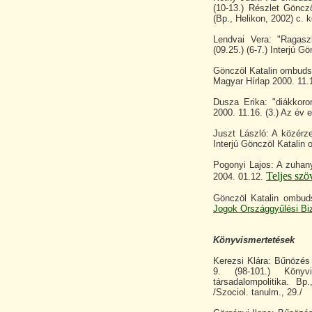
(10-13.)
Részlet Gönczö
(Bp., Helikon, 2002) c. 
Lendvai Vera: "Ragas
(09.25.) (6-7.) Interjú 
Gönczöl Katalin ombuds
Magyar Hírlap 2000. 11.1
Dusza Erika: "diákkor
2000. 11.16. (3.) Az év 
Juszt László: A közérze
Interjú Gönczöl Katalin
Pogonyi Lajos: A zuhan
Teljes szö
2004. 01.12.
Gönczöl Katalin ombud
Jogok Országgyűlési Biz
Könyvismertetések
Kerezsi Klára: Bűnözés
9. (98-101.) Könyv
társadalompolitika. Bp
/Szociol. tanulm., 29./