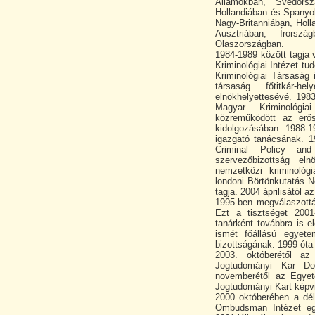
Államokban, Svédors
Hollandiában és Spanyol
Nagy-Britanniában, Hol
Ausztriában, Írorsz
Olaszországban.
1984-1989 között tagja 
Kriminológiai Intézet t
Kriminológiai Társaság
társaság főtitkár-h
elnökhelyettesévé. 1983
Magyar Kriminológia
közreműködött az erő
kidolgozásában. 1988-19
igazgató tanácsának. 1
Criminal Policy an
szervezőbizottság el
nemzetközi kriminoló
londoni Börtönkutatás N
tagja. 2004 áprilisától
1995-ben megválaszottá
Ezt a tisztséget 2001
tanárként továbbra is e
ismét főállású egyete
bizottságának. 1999 óta
2003. októberétől a
Jogtudományi Kar Dok
novemberétől az Egye
Jogtudományi Kart képvi
2000 októberében a dél
Ombudsman Intézet egyi