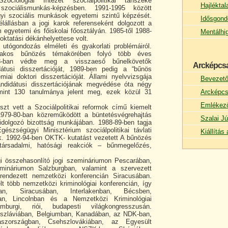
ciológiai Intézet szociálpolitikai tanszéke
Hajlékta
zociálismunkás-képzésben. 1991-1995 között
yi szociális munkások egyetemi szintű képzését.
Idősgond
lállásban a jogi karok referenseként dolgozott a
 egyetemi és főiskolai főosztályán. 1985-től 1988-
Mentálhi
oktatási dékánhelyettese volt.
 utógondozás elméleti és gyakorlati problémáiról.
akos bűnözés témakörében folyó több éves
8-ban védte meg a visszaeső bűnelkövetők
Arcképcs
didátusi disszertációját, 1989-ben pedig a “bűnös
miai doktori disszertációját. Állami nyelvvizsgája
Bevezet
andidátusi disszertációjának megvédése óta négy
mint 130 tanulmánya jelent meg, ezek közül 31
Arcképcs
Emlékez
szt vett a Szociálpolitikai reformok című kiemelt
1979-80-ban közreműködött a büntetésvégrehajtás
Szalai Jú
kidolgozó bizottság munkájában. 1988-89-ben tagja
gészségügyi Minisztérium szociálpolitikai távlati
Kiállítá
ak. 1992-94-ben OKTK- kutatást vezetett A bűnözés
 társadalmi, hatósági reakciók – bűnmegelőzés,
gi összehasonlító jogi szemináriumon Pescarában,
mináriumon Salzburgban, valamint a szervezett
endezett nemzetközi konferencián Siracusában.
t több nemzetközi kriminológiai konferencián, így
an, Siracusában, Interlakenban, Bécsben,
n, Lincolnban és a Nemzetközi Kriminológiai
burgi, riói, budapesti világkongresszusán.
oszláviában, Belgiumban, Kanadában, az NDK-ban,
aszországban, Csehszlovákiában, az Egyesült