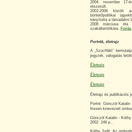
2004. november 17-én
részesült.
2002-2006 között a
büntetőpolitikai ügyek
irányította a társadalmi
2008 márciusa óta a
szakállamtitkára.
Forrás
Portrék, életrajz
A „SzocHáló” bemutatja 
jegyzék, válogatás letöl
Életrajz
Életrajz
Életrajz
Életrajz és publikációs 
Portré: Gönczöl Katalin 
frissen kinevezett omb
Gönczöl Katalin - Kóth
2002. 246 p.,
Kóthy Judit: Az ombuds