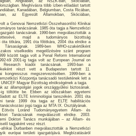
zágban, Angliában, az NSZK-ban, Skóciában,
országban. Meghívásra több ízben előadást tartott
landiában, Kanadában, Belgiumban, Costa Ricában,
ágban, az Egyesült Államokban, Skóciában,
volt a Genovai Nemzetközi Összehasonlító Klinikai
udományos tanácsának. 1985 óta tagja a Nemzetközi
 igazgató tanácsának. 1990-ben megválasztották a
elyettesévé, majd a tudományos bizottság
 óta titkára, 1991 óta főtitkára, 2004 óta elnöke a
i Társaságnak. 1989-ben WHO-szakértőként
szakos viselkedés megelőzésére szánt program
99 között tagja volt a Penal Reform International
992-től 2001-ig tagja volt az European Journal on
d Research kiadói tanácsának. 1993-ban a
nökeként részt vett a Budapesten tartott 11.
giai kongresszus megszervezésében. 1999-ben a
emzetközi Központja tanácsadó testületének lett a
 az UNICEF Magyar Bizottság elnökségének a tagja.
k az állampolgári jogok országgyűlési biztosának.
-ig töltötte be. Ebben az időszakban egyetemi
lőadott az ELTE kriminológiai tanszékén. 2001 óta
mi tanár. 1999 óta tagja az ELTE habilitációs
 tanácskozási jogú tagja az MTA IX. Osztályának.
z Eötvös Loránd Tudományegyetem Állam- és
tori Tanácsának megválaszott elnöke. 2003.
temi Doktori Tanács munkájában – az Állam- és
selő tagjaként vesz részt.
-afrikai Durbanben megválasztották a Nemzetközi
k európai területi igazgatójává. Megbízatásáról