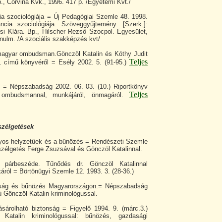
., Corvina Kvk., 1996. 417 p. /Egyetemi Kvt./
ia szociológiája = Új Pedagógiai Szemle 48. 1998.
ncia szociológiája. Szöveggyűjtemény. [Szerk.]:
si Klára. Bp., Hilscher Rezső Szocpol. Egyesület,
tanulm. /A szociális szakképzés kvt/
magyar ombudsman.Gönczöl Katalin és Kóthy Judit
Teljes
című könyvéről = Esély 2002. 5. (91-95.)
. = Népszabadság 2002. 06. 03. (10.) Riportkönyv
Teljes
 ombudsmannal, munkájáról, önmagáról.
szélgetések
nyos helyzetűek és a bűnözés = Rendészeti Szemle
eszélgetés Ferge Zsuzsával és Gönczöl Katalinnal.
 párbeszéde. Tűnődés dr. Gönczöl Katalinnal
ikáról = Börtönügyi Szemle 12. 1993. 3. (28-36.)
lság és bűnözés Magyarországon.= Népszabadság
rjú Gönczöl Katalin kriminológussal.
sárolható biztonság = Figyelő 1994. 9. (márc.3.)
l Katalin kriminológussal: bűnözés, gazdasági