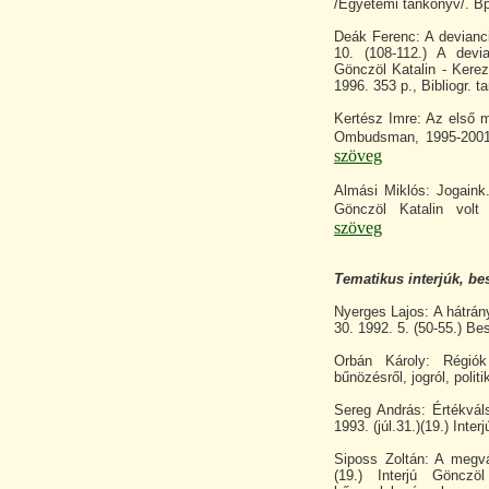
/Egyetemi tankönyv/. Bp
Deák Ferenc: A devianc
10. (108-112.) A devia
Gönczöl Katalin - Kerez
1996. 353 p., Bibliogr. 
Kertész Imre: Az első 
Ombudsman, 1995-2001 
szöveg
Almási Miklós: Jogaink
Gönczöl Katalin volt
szöveg
Tematikus interjúk, be
Nyerges Lajos: A hátrá
30. 1992. 5. (50-55.) B
Orbán Károly: Régiók
bűnözésről, jogról, polit
Sereg András: Értékvá
1993. (júl.31.)(19.) Inte
Siposs Zoltán: A megvá
(19.) Interjú Gönczö