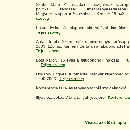
Szabó Máté: A társadalmi mozgalmak szerep
politikai rendszer intézményesedéséne
Magyarországon = Szociológiai Szemle 1994/3. s
szöveg
Faludi Erika: A falugondnoki hálózat kiépülés
Teljes szöveg
Antalfi Imola: Szembenézni minden nyomorúságga
2003. 120. sz. Kemény Bertalan a falugondnoki há
Teljes szöveg
Bóta Károly: 15 éves a falugondnoki hálózat = Kür
1.
Teljes szöveg
Udvardy Frigyes: A romániai magyar kisebbség tört
1990-2003 .
Teljes szöveg
Konferencia falu- és tanyagondnoki szolgálatokról,
Illyés Szabolcs: Vita a tanyák jövőjéről.
Konferenci
Vissza az előző lapra