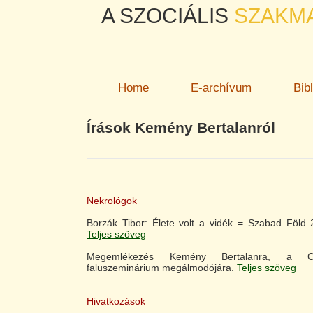
A SZOCIÁLIS
SZAKM
Home
E-archívum
Bib
Írások Kemény Bertalanról
Nekrológok
Borzák Tibor: Élete volt a vidék = Szabad Föld 
Teljes szöveg
Megemlékezés Kemény Bertalanra, a Csü
faluszeminárium megálmodójára.
Teljes szöveg
Hivatkozások