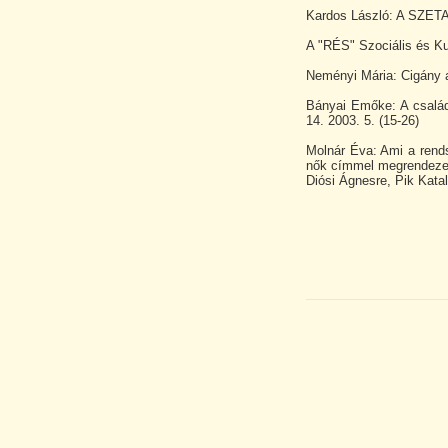
Kardos László: A SZETA
A "RÉS" Szociális és Ku
Neményi Mária: Cigány
Bányai Emőke: A család
14. 2003. 5. (15-26)
Molnár Éva: Ami a rends
nők címmel megrendezet
Diósi Ágnesre, Pik Katali