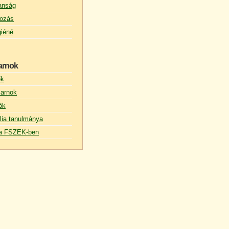
lanság
ozás
giéné
arnok
ők
arnok
ők
lia tanulmánya
s a FSZEK-ben