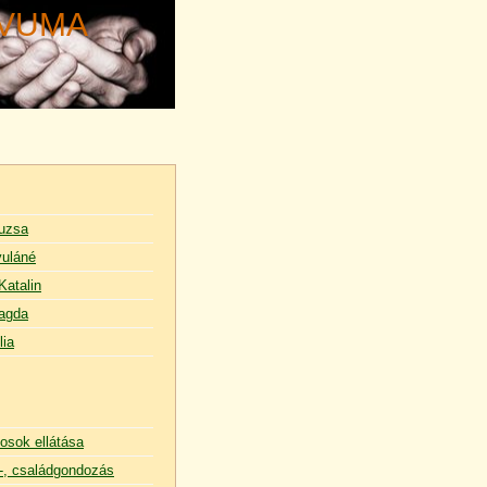
ÍVUMA
uzsa
uláné
Katalin
agda
lia
osok ellátása
, családgondozás