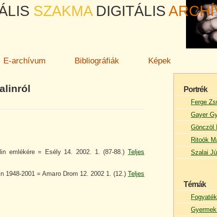
ÁLIS
SZAKMA
DIGITÁLIS
ARCH
E-archívum
Bibliográfiák
Képek
alinról
Portrék
Ferge Zs
Gayer Gy
Gönczöl 
Ritoók M
lin emlékére = Esély 14. 2002. 1. (87-88.)
Teljes
Szalai Jú
lin 1948-2001 = Amaro Drom 12. 2002 1. (12.)
Teljes
Témák
Fogyaték
Gyermek-