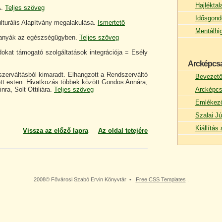
Hajlékta
.
Teljes szöveg
Idősgond
lturális Alapítvány megalakulása.
Ismertető
Mentálhi
 anyák az egészségügyben.
Teljes szöveg
okat támogató szolgáltatások integrációja = Esély
Arcképcs
zerváltásból kimaradt. Elhangzott a Rendszerváltó
Bevezet
t esten. Hivatkozás többek között Gondos Annára,
nra, Solt Ottiliára.
Teljes szöveg
Arcképcs
Emlékez
Szalai Jú
Kiállítá
Vissza az előző lapra
Az oldal tetejére
2008© Fővárosi Szabó Ervin Könyvtár •
Free CSS Templates
.