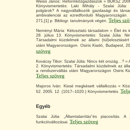
Weiss János: Reformközgazdászok = BUKSZ 2006.
Könyvismertetés: Laki Mihály - Szalai Júlia:
polgárok? A nagyvállalkozók gazdasági és társa
ambivalenciái az ezredforduló Magyarországán. B
Teljes sz
271,[1] p. Bibliogr. tanulmányok végén.
Neményi Mária: Kétosztatú társadalom = Élet és 
28. július 13. Könyvismertetés: Szalai Júlia: Ni
Társadalmi küzdelmek az állami (túl)elosztásért
utáni Magyarországon. Osiris Kiadó, Budapest, 2
szöveg
Kovácsy Tibor: Szalai Júlia: Nincs két ország…? 
2. Könyvismertetés: Társadalmi küzdelmek az állam
a rendszerváltás utáni Magyarországon Osiris Ki
Teljes szöveg
Majoros Iván: Kissé megkésett vállalkozás = Kö
Telj
52. 2005. 12. (1017–1020.) Könyvismertetés.
Egyéb
Szalai Júlia: „Államtalanítás”és piacosítás. A j
Teljes szöveg
funkcióváltozásai.