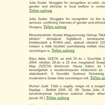
Julia Szalai: Struggles for recognition at odds: cl
gender and ethnicity in local welfare in cont
Teljes szöveg
Julia Szalai: Struggles for recognition on the bat
services: conflicting interests of gender and ethnic
Teljes szöveg
Hungary.
Miniszterelnöki Hivatal Magyarország Holnap Titk
időskor” témájával foglalkozó kerekaszta
Emlékeztető a NYIKA első, alakuló üléséről (20
melyen a több közéleti személyiség mellett részt
Teljes szöveg
szociológus is.
Rácz Attila: SZETA: az első 25 év = SzocHáló 
2004. október 28-án a 25 éve megalakult Szeg
Alap (SZETA) létrehozói: Havas Gábor és L
beszélgettek a kezdeményezés hőskoráról és 
alakulásáról. A Szociális Szakmai Szövetsé
Teljes s
moderátora Szalai Júlia szociológus volt.
Muhari Judit: Több a segély, mégis nő a szeg
Napilap – Belföld 2005. 02. 08. Szalai Júlia: A
tanulmányának nyilvános szakmai vitáján elhan
Teljes szöveg
január 20.)