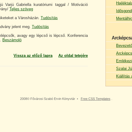
Hajlékta
jú Varjú Gabriella kuratóriumi taggal / Motiváció
tvány/
Teljes szöveg
Idősgond
siketeket a Városházán.
Tudósítás
Mentálhi
advány jelent meg.
Tudósítás
mlépcsők, avagy egy lépcső is lépcső. Konferencia
Arcképcs
.
Beszámoló
Bevezet
Arcképcs
Vissza az előző lapra
Az oldal tetejére
Emlékez
Szalai Jú
Kiállítá
2008© Fővárosi Szabó Ervin Könyvtár •
Free CSS Templates
.