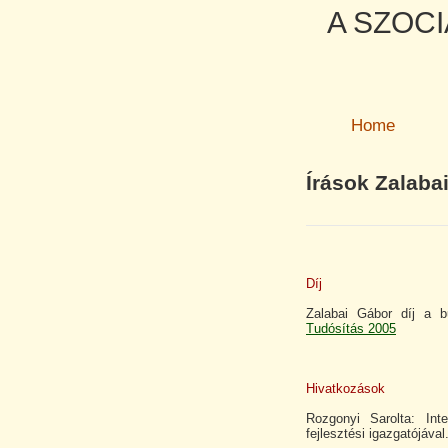
A SZOCI
Home
Írások Zalaba
Díj
Zalabai Gábor díj a b
Tudósítás 2005
Hivatkozások
Rozgonyi Sarolta: Int
fejlesztési igazgatójával