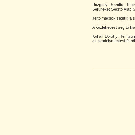
Rozgonyi Sarolta. Inter
Sérülteket Segítő Alapí
Jeltolmácsok segítik a 
A közlekedést segítő ki
Kőháti Dorotty: Templo
az akadálymentesítésről