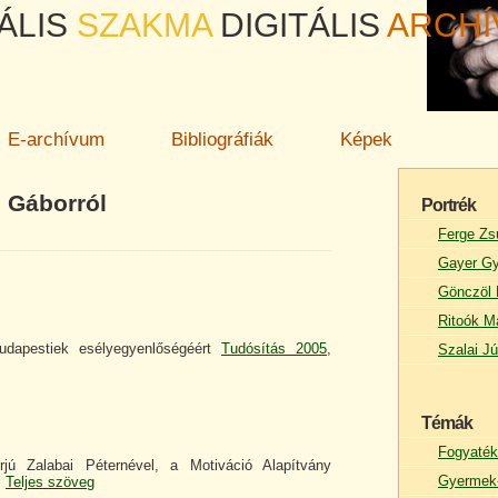
ÁLIS
SZAKMA
DIGITÁLIS
ARCH
E-archívum
Bibliográfiák
Képek
i Gáborról
Portrék
Ferge Zs
Gayer Gy
Gönczöl 
Ritoók M
udapestiek esélyegyenlőségéért
Tudósítás 2005
,
Szalai Jú
Témák
Fogyaték
erjú Zalabai Péternével, a Motiváció Alapítvány
Gyermek-
.
Teljes szöveg