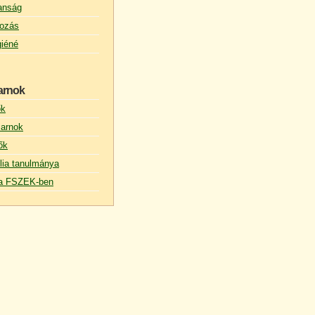
lanság
ozás
giéné
arnok
ők
arnok
ők
lia tanulmánya
s a FSZEK-ben