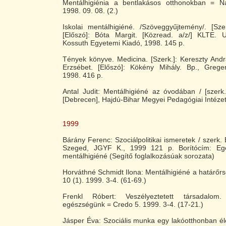
Mentálhigiénia a bentlakásos otthonokban = N
1998. 09. 08. (2.)
Iskolai mentálhigiéné. /Szöveggyűjtemény/. [Sze
[Előszó]: Bóta Margit. [Közread. a/z/] KLTE. 
Kossuth Egyetemi Kiadó, 1998. 145 p.
Tények könyve. Medicina. [Szerk.]: Kereszty And
Erzsébet. [Előszó]: Kökény Mihály. Bp., Greger
1998. 416 p.
Antal Judit: Mentálhigiéné az óvodában / [szerk.
[Debrecen], Hajdú-Bihar Megyei Pedagógiai Intézet
1999
Bárány Ferenc: Szociálpolitikai ismeretek / szerk
Szeged, JGYF K., 1999 121 p. Borítócím: Egés
mentálhigiéné (Segítő foglalkozásúak sorozata)
Horváthné Schmidt Ilona: Mentálhigiéné a határőr
10 (1). 1999. 3-4. (61-69.)
Frenkl Róbert: Veszélyeztetett társadalom
egészségünk = Credo 5. 1999. 3-4. (17-21.)
Jásper Éva: Szociális munka egy lakóotthonban élő,