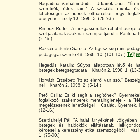
Nógrádiné Várhalmi Judit - Urbanek Judit: "Én 
szeretnék, édes fiam." A szociális munka és
lehetőségei az idősek otthonaiban /egy foglal
ürügyén/ = Esély 10. 1998. 3. (75-93.)
Rimóczi Rudolf: A mozgássérültek rehabilitációjána
szolgálatának szakmai szempontjairól = Periferia f
(2-45.)
Rózsainé Benke Sarolta: Az Egész-ség mint pedag
Telje
pedagógiai szemle 48. 1998. 10. (101-107.)
Hegedűs Katalin: Súlyos állapotban lévő és h
betegek betegségtudata = Kharón 2. 1998. 1. (13-3
Horváth Erzsébet: "Itt az életről van szó." Beszél
nel = Kharón 2. 1998. 2. (5-14.)
Pető Csilla: És ki segít a segítőnek? Gyermekek
foglalkozó szakemberek mentálhigiénéje - a "ki
megelőzésének lehetőségei = Család, Gyermek, If
(12-16.)
Szerdahelyi Pál: "A halál árnyékának völgyében".
betegek és haldoklók ellátásának, lelkigondo
kérdései a keresztény etika szemszögéből = Vasi
1. (75-90.)