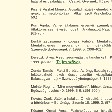
fiatallal és családjával = Család, Gyermek, Ifjúság 7
Kissné Viszket Mónika: A családi rituálék elméleti
gyakorlati megfontolása = Alkalmazott Pszichológi
59.)
Kun Ágota: Van-e általános érvényű személyis
ötfaktoros személyiségmodell = Alkalmazott Pszich
(61-73.)
Benkő Zsuzsanna - Kopasz Fabióla: Mentálhi
Mentálhigiénés programok a dél-alföl
Szenvedélybetegségek 7. 1999. 5. (398-402.)
Bereczki Silvia: A segítségnyújtást is tanulni kell =
Teljes szöveg
1999. január 1.
Zonda Tamás - Paksi Borbála: Az öngyilkosság reg
feltételezhető okok összehasonlító vizsgál
Balassagyarmat) = Szenvedélybetegségek 7. 1999.
Molnár Regina: "Mire megvénülünk". Idősek társad
Egészségnevelés 40. 1999. 5-6. (196-200.)
Kovács Zsolt: Játék a halállal. Önkárosító, önpus
a börtönben = Börtönügyi Szemle 18. 1999. 3. (57-
Kósáné Ormai Vera: Pszichológus az iskolá