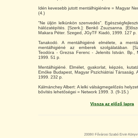
Idén kevesebb jutott mentálhigiénére = Magyar Ne
(4.)
"Ne üljön lelkünkön szenvedés". Egészségfejleszt
hálózatépítés. [Szerk.]: Benkő Zsuzsanna. [Elős
Makara Péter. Szeged, JGyTF Kiadó, 1999. 127 p.
Tanakodó. A mentálhigiéné elmélete, a mentál
mentálhigiéné az emberek szolgálatában. [Sz
Teodóra - Grezsa Ferenc - Jelenits István. Bp.,
1999. 51 p.
Mentálhigiéné. Elmélet, gyakorlat, képzés, kuta
Emőke Budapest, Magyar Pszichiátriai Társaság. 
1999. 232 p.
Kálmánchey Albert: A lelki válságmegelőzés helyz
bővítés lehetőségei = Network 1999. 3. (9-15.)
Vissza az előző lapra
2008© Fővárosi Szabó Ervin Könyv