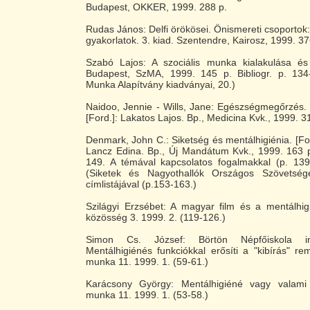
Budapest, OKKER, 1999. 288 p.
Rudas János: Delfi örökösei. Önismereti csoportok:
gyakorlatok. 3. kiad. Szentendre, Kairosz, 1999. 376
Szabó Lajos: A szociális munka kialakulása és e
Budapest, SzMA, 1999. 145 p. Bibliogr. p. 134-
Munka Alapítvány kiadványai, 20.)
Naidoo, Jennie - Wills, Jane: Egészségmegőrzés. 
[Ford.]: Lakatos Lajos. Bp., Medicina Kvk., 1999. 3
Denmark, John C.: Siketség és mentálhigiénia. [For
Lancz Edina. Bp., Új Mandátum Kvk., 1999. 163 p.
149. A témával kapcsolatos fogalmakkal (p. 13
(Siketek és Nagyothallók Országos Szövetsége
címlistájával (p.153-163.)
Szilágyi Erzsébet: A magyar film és a mentálhig
közösség 3. 1999. 2. (119-126.)
Simon Cs. József: Börtön Népfőiskola in
Mentálhigiénés funkciókkal erősíti a "kibírás" re
munka 11. 1999. 1. (59-61.)
Karácsony György: Mentálhigiéné vagy valami
munka 11. 1999. 1. (53-58.)