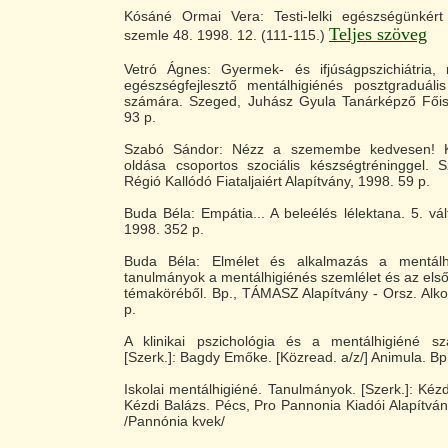
Kósáné Ormai Vera: Testi-lelki egészségünkér
Teljes szöveg
szemle 48. 1998. 12. (111-115.)
Vetró Ágnes: Gyermek- és ifjúságpszichiátria, 
egészségfejlesztő mentálhigiénés posztgraduális
számára. Szeged, Juhász Gyula Tanárképző Főis
93 p.
Szabó Sándor: Nézz a szemembe kedvesen! Ka
oldása csoportos szociális készségtréninggel. S
Régió Kallódó Fiataljaiért Alapítvány, 1998. 59 p.
Buda Béla: Empátia... A beleélés lélektana. 5. vál
1998. 352 p.
Buda Béla: Elmélet és alkalmazás a mentálh
tanulmányok a mentálhigiénés szemlélet és az el
témaköréből. Bp., TÁMASZ Alapítvány - Orsz. Alkoh
p.
A klinikai pszichológia és a mentálhigiéné sza
[Szerk.]: Bagdy Emőke. [Közread. a/z/] Animula. Bp
Iskolai mentálhigiéné. Tanulmányok. [Szerk.]: Kézd
Kézdi Balázs. Pécs, Pro Pannonia Kiadói Alapítvány
/Pannónia kvek/