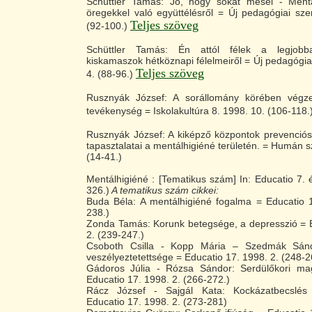
Schüttler Tamás: Jó, hogy sokat mesél - Ment
öregekkel való együttélésről = Új pedagógiai sz
Teljes szöveg
(92-100.)
Schüttler Tamás: Én attól félek a legjobba
kiskamaszok hétköznapi félelmeiről = Új pedagógia
Teljes szöveg
4. (88-96.)
Rusznyák József: A sorállomány körében végze
tevékenység = Iskolakultúra 8. 1998. 10. (106-118.
Rusznyák József: A kiképző központok prevenció
tapasztalatai a mentálhigiéné területén. = Humán s
(14-41.)
Mentálhigiéné : [Tematikus szám] In: Educatio 7. é
326.)
A tematikus szám cikkei:
Buda Béla: A mentálhigiéné fogalma = Educatio 1
238.)
Zonda Tamás: Korunk betegsége, a depresszió = E
2. (239-247.)
Csoboth Csilla - Kopp Mária – Szedmák Sándor
veszélyeztetettsége = Educatio 17. 1998. 2. (248-2
Gádoros Júlia - Rózsa Sándor: Serdülőkori ma
Educatio 17. 1998. 2. (266-272.)
Rácz József - Sajgál Kata: Kockázatbecslés
Educatio 17. 1998. 2. (273-281)