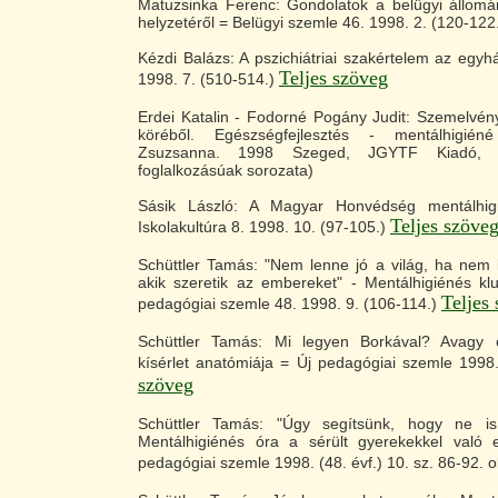
Matuzsinka Ferenc: Gondolatok a belügyi állomá
helyzetéről = Belügyi szemle 46. 1998. 2. (120-122
Kézdi Balázs: A pszichiátriai szakértelem az egyhá
Teljes szöveg
1998. 7. (510-514.)
Erdei Katalin - Fodorné Pogány Judit: Szemelvén
köréből. Egészségfejlesztés - mentálhigié
Zsuzsanna. 1998 Szeged, JGYTF Kiadó, 
foglalkozásúak sorozata)
Sásik László: A Magyar Honvédség mentálhig
Teljes szöve
Iskolakultúra 8. 1998. 10. (97-105.)
Schüttler Tamás: "Nem lenne jó a világ, ha nem 
akik szeretik az embereket" - Mentálhigiénés kl
Teljes
pedagógiai szemle 48. 1998. 9. (106-114.)
Schüttler Tamás: Mi legyen Borkával? Avagy e
kísérlet anatómiája = Új pedagógiai szemle 1998.
szöveg
Schüttler Tamás: "Úgy segítsünk, hogy ne i
Mentálhigiénés óra a sérült gyerekekkel való e
pedagógiai szemle 1998. (48. évf.) 10. sz. 86-92. o