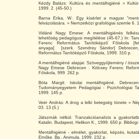
Kézdy Balázs: Kultúra és mentálhigiéné = Kultú
1999. 2. (45-50.)
Barna Erika, W.: Egy kísérlet a magyar "mentá
felvázolására. = Nemzetközi grafológiai szemle 6. 1
Vidáné Nagy Emese: A mentálhigiénés felkész
lehetőség pedagógusi megítélése (45-67.) In: Ta
Ferenc Református Tanítóképző Főiskola [fel
anyaga] [szerk. Szendrey Sándor] Debrecen
Református Tanítóképző Főiskola, 1999. 310 p.
A mentálhigiéné alapjai. Szöveggyűjtemény / összeá
Nagy Emese Debrecen : Kölcsey Ferenc Reform
Főiskola, 999. 262 p.
Bóta Margit: Iskolai mentálhigiéné. Debrece
Tudományegyetem Pedagógiai - Pszichológiai T
1999. 145 p.
Veér András: A drog a lelki betegség tünete = N
03. 13.(5.)
Játszmák nélkül. Tranzakcióanalízis a gyakorlatb
Katalin. Budapest, Helikon K., 1999. 650 p. Bibliogr
Mentálhigiéné - elmélet, gyakorlat, képzés, kutatá
Emőke. Bp., Animula, 1999. 232 p.