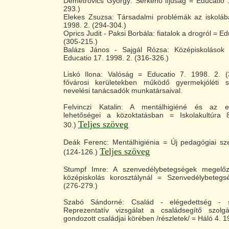
Demetrovics György: Serkenő ifjúság = Educatio 
293.)
Elekes Zsuzsa: Társadalmi problémák az iskoláb
1998. 2. (294-304.)
Oprics Judit - Paksi Borbála: fiatalok a drogról = Ed
(305-215.)
Balázs János - Sajgál Rózsa: Középiskolások é
Educatio 17. 1998. 2. (316-326.)
Liskó Ilona: Valóság = Educatio 7. 1998. 2. (3
fővárosi kerületekben működő gyermekjóléti szo
nevelési tanácsadók munkatársaival.
Felvinczi Katalin: A mentálhigiéné és az 
lehetőségei a közoktatásban = Iskolakultúra 
Teljes szöveg
30.)
Deák Ferenc: Mentálhigiénia = Új pedagógiai sz
Teljes szöveg
(124-126.)
Stumpf Imre: A szenvedélybetegségek megelőz
középiskolás korosztálynál = Szenvedélybeteg
(276-279.)
Szabó Sándorné: Család - elégedettség - s
Reprezentatív vizsgálat a családsegítő szolg
gondozott családjai körében /részletek/ = Háló 4. 19