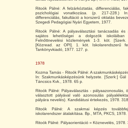
Ritoók Pálné: A felzárkóztatás, differenciálás, fa
pszichológiai vonatkozása. (p. 217-228.) In:
differenciálás, fakultáció a korszerű oktatás beve
Szegedi Pedagógiai Nyári Egyetem, 1977.
Ritoók Pálné: A pályaválasztási tanácsadás és
sajátos lehetőségei a dolgozók iskoláiban
Felnőttnevelési közlemények 1-3. köt. [Szerk.
[Közread. az OPI]. 1. köt. Iskolarendszerű fel
Tankönyvkiadó, 1977. 127. p.
1978
Kozma Tamás - Ritoók Pálné: A szakmunkásképzés 
In: Szakmunkásképzésünk helyzete. [Szerk:] Gál 
Táncsics Kvk., 1978. 65 p.
Ritoók Pálné: Pályaválasztás - pályaazonosulás, 
választott pályával való azonosulás pályalélekta
pályára nevelés). Kandidátusi értekezés, 1978. 318
Ritoók Pálné: A szakmai képzés továbbfe
iskolarendszer átalakítása. Bp., MTA, PKCS, 1978. 
Ritoók Pálné: Pályaorientáció = Köznevelés, 1978. 