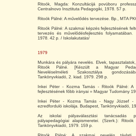
Ritoók, Magda: Konzultácijá povüboru professz
Centralnovo Insztituta Pedagogiki, 1978. 57 p.
Ritoók Pálné: A művelődés tervezése. Bp., MTA PK
Ritoók Pálné: A szakmai képzés fejlesztésének felt
tervezés és művelődésfejlesztés folyamatában
1978. 42 p. / Iskolakutatás/
1979
Munkára és pályára nevelés. Elvek, tapasztalatok, 
Ritoók Pálné. [Készült a Magyar Pedag
Neveléselméleti Szakosztálya gondozásáb
Tankönyvkiadó, 2. kiad. 1979. 298 p.
Inkei Péter - Kozma Tamás - Ritoók Pálné: A k
fejlesztésének főbb irányai = Magyar Tudomány 19
Inkei Péter - Kozma Tamás - Nagy József - 
ezredforduló iskolája. Budapest, Tankönyvkiadó, 19
Az iskolai pályaválasztási tanácsadás pá
pályapedagógiai alapismeretei. (Szerk.): Ritoók
Tankönyvkiadó, 1979. 159 p.
Ritoók Pálné: A szakmai nevelés távlati f