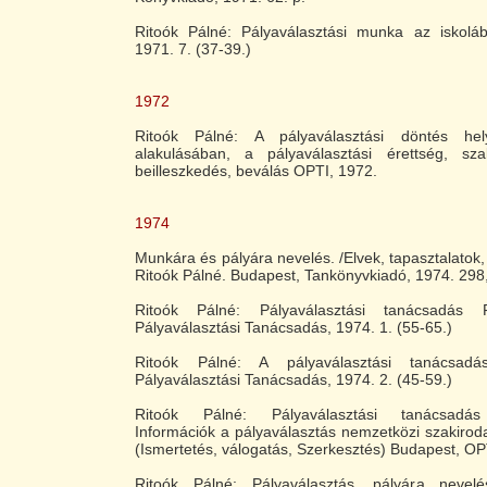
Ritoók Pálné: Pályaválasztási munka az iskol
1971. 7. (37-39.)
1972
Ritoók Pálné: A pályaválasztási döntés he
alakulásában, a pályaválasztási érettség, sza
beilleszkedés, beválás OPTI, 1972.
1974
Munkára és pályára nevelés. /Elvek, tapasztalatok, t
Ritoók Pálné. Budapest, Tankönyvkiadó, 1974. 298,
Ritoók Pálné: Pályaválasztási tanácsadás 
Pályaválasztási Tanácsadás, 1974. 1. (55-65.)
Ritoók Pálné: A pályaválasztási tanácsadá
Pályaválasztási Tanácsadás, 1974. 2. (45-59.)
Ritoók Pálné: Pályaválasztási tanácsadás
Információk a pályaválasztás nemzetközi szakiroda
(Ismertetés, válogatás, Szerkesztés) Budapest, OP
Ritoók Pálné: Pályaválasztás, pályára nevelé