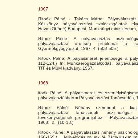
1967
Ritoók Pálné - Takács Márta: Pályaválasztási
Kézikönyv pályaválasztási szakvizsgálatok el
Havas Ottóné) Budapest, Munkaügyi minisztérium, 1
Ritoók Pálné: A pályaválasztás pszichológ
pályaválasztási érettség problémái a se
Gyermekgyógyászat, 1967. 4. (503-505.)
Ritoók Pálné: A pályaismeret jelentősége a pály
112-124.) In: Munkaerőgazdálkodás, pályaválaszt
TIT és MüM kiadvány, 1967.
1968
itoók Pálné: A pályaismeret és személyiségisme
pályaválasztásban =
Pályaválasztási Tanácsadás, 1
Ritoók Pálné: Néhány szempont a kiala
pályaválasztási tanácsadók pszichológia
tevékenységének programjához = Pályaválasztá
1968. 2. (10-13.)
Ritoók Pálné: A pályaválasztás néhány pszichológ
160-169.) =
Művelődésügyünk /A Bács-Kiskun m