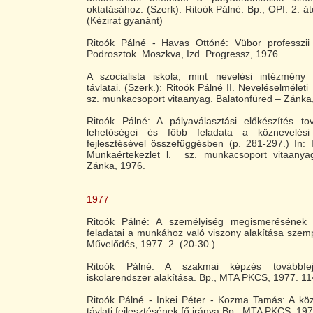
oktatásához. (Szerk): Ritoók Pálné. Bp., OPI. 2. át
(Kézirat gyanánt)
Ritoók Pálné - Havas Ottóné: Vübor professzii 
Podrosztok. Moszkva, Izd. Progressz, 1976.
A szocialista iskola, mint nevelési intézmény 
távlatai. (Szerk.): Ritoók Pálné
II. Neveléselméleti 
sz. munkacsoport vitaanyag. Balatonfüred – Zánka
Ritoók Pálné: A pályaválasztási előkészítés tov
lehetőségei és főbb feladata a köznevelési 
fejlesztésével összefüggésben (p. 281-297.) In: I
Munkaértekezlet l. sz. munkacsoport vitaanya
Zánka, 1976.
1977
Ritoók Pálné: A személyiség megismerésének é
feladatai a munkához való viszony alakítása szem
Művelődés, 1977. 2. (20-30.)
Ritoók Pálné: A szakmai képzés továbbfe
iskolarendszer alakítása. Bp., MTA PKCS, 1977. 11
Ritoók Pálné - Inkei Péter - Kozma Tamás: A köz
távlati fejlesztésének fő iránya Bp., MTA PKCS, 197