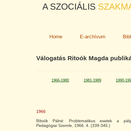
A SZOCIÁLIS
SZAKM
Home
E-archívum
Bib
Válogatás Ritoók Magda publiká
1966-1980
1981-1989
1990-19
1966
Ritoók Pálné: Problematikus esetek a pály
Pedagógiai Szemle, 1966. 4. (339-345.)