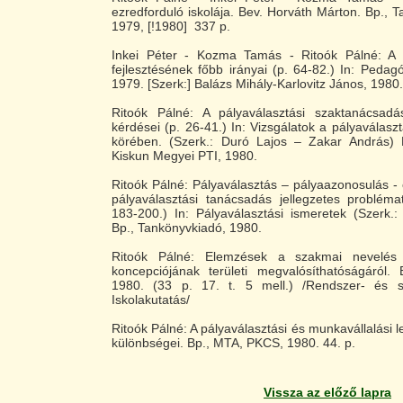
ezredforduló iskolája. Bev. Horváth Márton. Bp., T
1979, [!1980] 337 p.
Inkei Péter - Kozma Tamás - Ritoók Pálné: A k
fejlesztésének főbb irányai (p. 64-82.) In: Pedagó
1979. [Szerk:] Balázs Mihály-Karlovitz János, 1980.
Ritoók Pálné: A pályaválasztási szaktanácsadás
kérdései (p. 26-41.) In: Vizsgálatok a pályaválaszt
körében. (Szerk.: Duró Lajos – Zakar András)
Kiskun Megyei PTI, 1980.
Ritoók Pálné: Pályaválasztás – pályaazonosulás -
pályaválasztási tanácsadás jellegzetes probléma
183-200.) In: Pályaválasztási ismeretek (Szerk.
Bp., Tankönyvkiadó, 1980.
Ritoók Pálné: Elemzések a szakmai nevelés tá
koncepciójának területi megvalósíthatóságáról
1980. (33 p. 17. t. 5 mell.) /Rendszer- és s
Iskolakutatás/
Ritoók Pálné: A pályaválasztási és munkavállalási l
különbségei. Bp., MTA, PKCS, 1980. 44. p.
Vissza az előző lapra