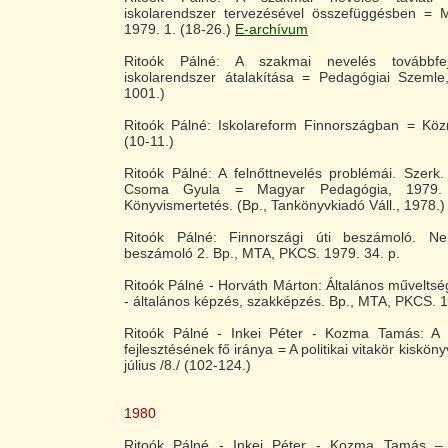
iskolarendszer tervezésével összefüggésben =
1979. 1. (18-26.)
E-archívum
Ritoók Pálné: A szakmai nevelés továbbfe
iskolarendszer átalakítása =
Pedagógiai Szemle,
1001.)
Ritoók Pálné: Iskolareform Finnországban = Közn
(10-11.)
Ritoók Pálné: A felnőttnevelés problémái. Szerk. 
Csoma Gyula = Magyar Pedagógia, 1979.
Könyvismertetés. (Bp., Tankönyvkiadó Váll., 1978.)
Ritoók Pálné: Finnországi úti beszámoló. Nem
beszámoló 2. Bp., MTA, PKCS. 1979. 34. p.
Ritoók Pálné - Horváth Márton: Általános művelts
- általános képzés, szakképzés. Bp., MTA, PKCS. 1
Ritoók Pálné - Inkei Péter - Kozma Tamás: A k
fejlesztésének fő iránya = A politikai vitakör kisköny
július /8./ (102-124.)
1980
Ritoók Pálné - Inkei Péter - Kozma Tamás –