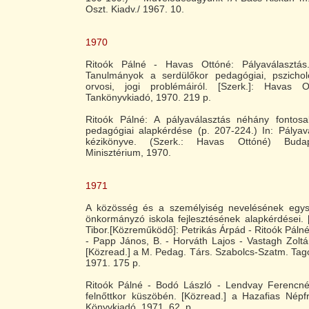
Oszt. Kiadv./ 1967. 10.
1970
Ritoók Pálné - Havas Ottóné: Pályaválasztás.
Tanulmányok a serdülőkor pedagógiai, pszichológ
orvosi, jogi problémáiról. [Szerk.]: Havas O
Tankönyvkiadó, 1970. 219 p.
Ritoók Pálné: A pályaválasztás néhány fontosab
pedagógiai alapkérdése
(p. 207-224.) In: Pályavá
kézikönyve. (Szerk.: Havas Ottóné) Buda
Minisztérium, 1970.
1971
A közösség és a személyiség nevelésének egysé
önkormányzó iskola fejlesztésének alapkérdései. 
Tibor.[Közreműködő]: Petrikás Árpád - Ritoók Páln
- Papp János, B. - Horváth Lajos - Vastagh Zolt
[Közread.] a M. Pedag. Társ. Szabolcs-Szatm. Tag
1971. 175 p.
Ritoók Pálné - Bodó László - Lendvay Ferencn
felnőttkor küszöbén. [Közread.] a Hazafias Népf
Könyvkiadó, 1971. 62. p.