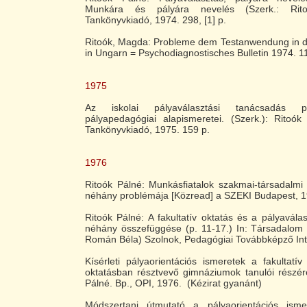
Munkára és pályára nevelés (Szerk.: Rit
Tankönyvkiadó, 1974. 298, [1] p.
Ritoók, Magda: Probleme dem Testanwendung in d
in Ungarn = Psychodiagnostisches Bulletin 1974. 11
1975
Az iskolai pályaválasztási tanácsadás pá
pályapedagógiai alapismeretei. (Szerk.): Ritoók
Tankönyvkiadó, 1975. 159 p.
1976
Ritoók Pálné: Munkásfiatalok szakmai-társadalmi
néhány problémája [Közread] a SZEKI Budapest, 19
Ritoók Pálné: A fakultatív oktatás és a pályaválas
néhány összefüggése (p. 11-17.) In: Társadalom é
Román Béla) Szolnok, Pedagógiai Továbbképző Int
Kísérleti pályaorientációs ismeretek a fakultatív
oktatásban résztvevő gimnáziumok tanulói részére
Pálné. Bp., OPI, 1976. (Kézirat gyanánt)
Módszertani útmutató a pályaorientációs isme