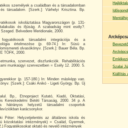
Hajlékta
atékos személyek a családban és a társadalomban
 és társadalom. [Szerk.]: Várhelyi Krisztina. Bp.
Idősgond
Mentálhi
yatékosok iskoláztatása Magyarországon (p. 131-
átalakulás és ifjúság. A szabadság mint esély?.
 Szeged. Belvedere Meridionale, 2000.
Arcképcs
ogyatékosok társadalmi integrációja és a
iológia értelmezése (p. 69-74.) In: Süsü a
Bevezet
omismereti olvasókönyv. [Szerk.]: Bauer Béla. Bp.
Arcképcs
TE TÓFK, 2000.
Emlékez
etmunka, szervezet, diszfunkciók. Rehabilitációs
ami munkaügyi szervezetben = Esély 12. 2000. 5.
Szalai Jú
Kiállítá
 gyerekkor (p. 157-180.) In: Minden másképp van.
önyv. [Szerk.]: Csáki Anikó - Ligeti György. Bp. Új
alul. Bp., Etnoproject Kutató, Kiadó, Oktatási,
ó és Kereskedelmi Betéti Társaság, 2000. 34 p. A
 hátrányos helyzetű társadalmi csoportok
elevíziókban karácsonykor.
 Péter: Helyzetjelentés az általános iskola és
élú közoktatási intézmények) = Család, Gyermek,
-32.) Fogyatékosokat oktató és nevelő intézmények