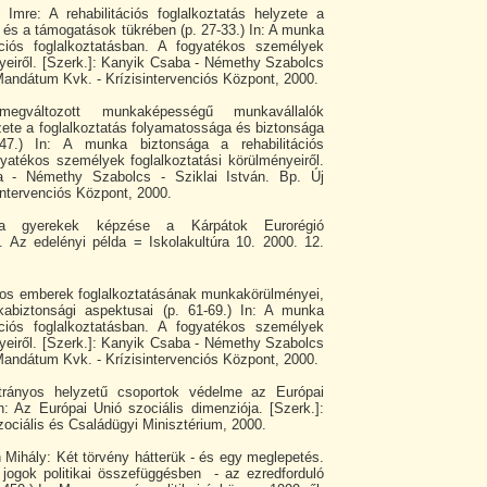
 Imre: A rehabilitációs foglalkoztatás helyzete a
k és a támogatások tükrében (p. 27-33.) In: A munka
ációs foglalkoztatásban. A fogyatékos személyek
nyeiről. [Szerk.]: Kanyik Csaba - Némethy Szabolcs
 Mandátum Kvk. - Krízisintervenciós Központ, 2000.
gváltozott munkaképességű munkavállalók
zete a foglalkoztatás folyamatossága és biztonsága
-47.) In: A munka biztonsága a rehabilitációs
gyatékos személyek foglalkoztatási körülményeiről.
a - Némethy Szabolcs - Sziklai István. Bp. Új
ntervenciós Központ, 2000.
a gyerekek képzése a Kárpátok Eurorégió
. Az edelényi példa = Iskolakultúra 10. 2000. 12.
os emberek foglalkoztatásának munkakörülményei,
biztonsági aspektusai (p. 61-69.) In: A munka
ációs foglalkoztatásban. A fogyatékos személyek
nyeiről. [Szerk.]: Kanyik Csaba - Némethy Szabolcs
 Mandátum Kvk. - Krízisintervenciós Központ, 2000.
trányos helyzetű csoportok védelme az Európai
n: Az Európai Unió szociális dimenziója. [Szerk.]:
ociális és Családügyi Minisztérium, 2000.
Mihály: Két törvény hátterük - és egy meglepetés.
 jogok politikai összefüggésben - az ezredforduló