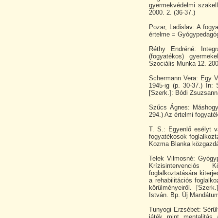
gyermekvédelmi szakell
2000. 2. (36-37.)
Pozar, Ladislav: A fogy
értelme = Gyógypedagógi
Réthy Endréné: Integ
(fogyatékos) gyermek
Szociális Munka 12. 2000
Schermann Vera: Egy Va
1945-ig (p. 30-37.) In
[Szerk.]: Bódi Zsuzsann
Szűcs Ágnes: Máshogy 
294.) Az értelmi fogyaté
T. S.: Egyenlő esélyt v
fogyatékosok foglalkozt
Kozma Blanka közgazdá
Telek Vilmosné: Gyógy
Krízisintervenciós
foglalkoztatására kiter
a rehabilitációs foglal
körülményeiről. [Szer
István. Bp. Új Mandátum
Tunyogi Erzsébet: Sérült
játék mint mentalitás