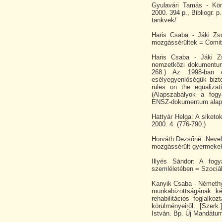
Gyulavári Tamás - Könc
2000. 394 p., Bibliogr. 
tankvek/
Haris Csaba - Jáki Zs
mozgássérültek = Comita
Haris Csaba - Jáki Zs
nemzetközi dokumentum
268.) Az 1998-ban e
esélyegyenlőségük bizt
rules on the equalizati
(Alapszabályok a fogy
ENSZ-dokumentum alap
Hattyár Helga: A siketok
2000. 4. (776-790.)
Horváth Dezsőné: Nevel
mozgássérült gyermekek 
Illyés Sándor: A fog
szemléletében = Szociál
Kanyik Csaba - Némethy 
munkabizottságának ké
rehabilitációs foglalko
körülményeiről. [Szer
István. Bp. Új Mandátum