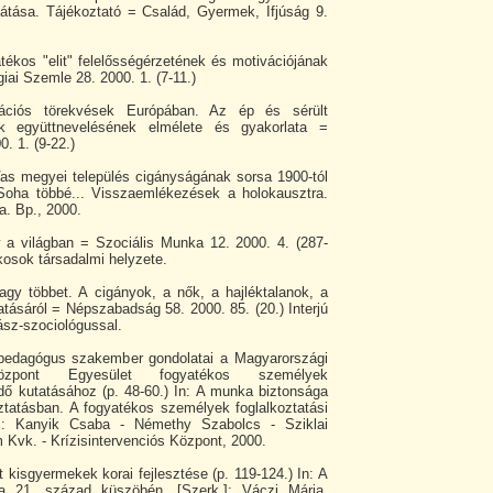
átása. Tájékoztató = Család, Gyermek, Ifjúság 9.
atékos "elit" felelősségérzetének és motivációjának
ai Szemle 28. 2000. 1. (7-11.)
rációs törekvések Európában. Az ép és sérült
ek együttnevelésének elmélete és gyakorlata =
. 1. (9-22.)
s megyei település cigányságának sorsa 1900-tól
: Soha többé... Visszaemlékezések a holokausztra.
a. Bp., 2000.
a világban = Szociális Munka 12. 2000. 4. (287-
kosok társadalmi helyzete.
agy többet. A cigányok, a nők, a hajléktalanok, a
atásáról = Népszabadság 58. 2000. 85. (20.) Interjú
sz-szociológussal.
pedagógus szakember gondolatai a Magyarországi
 Központ Egyesület fogyatékos személyek
jedő kutatásához (p. 48-60.) In: A munka biztonsága
koztatásban. A fogyatékos személyek foglalkoztatási
k.]: Kanyik Csaba - Némethy Szabolcs - Sziklai
 Kvk. - Krízisintervenciós Központ, 2000.
 kisgyermekek korai fejlesztése (p. 119-124.) In: A
 a 21. század küszöbén. [Szerk.]: Váczi Mária.