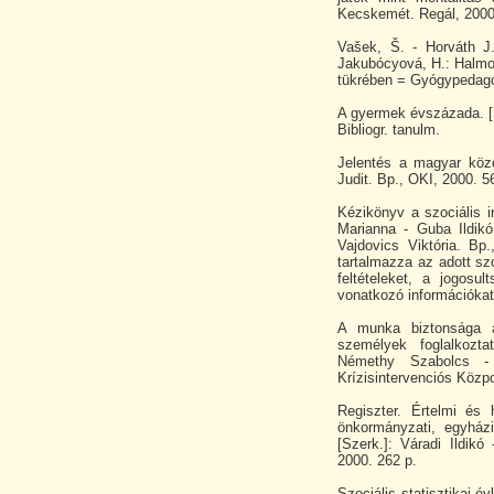
Kecskemét. Regál, 2000
Vašek, Š. - Horváth J
Jakubócyová, H.: Halmo
tükrében = Gyógypedagóg
A gyermek évszázada. [S
Bibliogr. tanulm.
Jelentés a magyar közo
Judit. Bp., OKI, 2000. 5
Kézikönyv a szociális 
Marianna - Guba Ildikó
Vajdovics Viktória. Bp
tartalmazza az adott sz
feltételeket, a jogosu
vonatkozó információkat
A munka biztonsága a 
személyek foglalkozta
Némethy Szabolcs -
Krízisintervenciós Közpo
Regiszter. Értelmi és 
önkormányzati, egyház
[Szerk.]: Váradi Ildikó
2000. 262 p.
Szociális statisztikai é