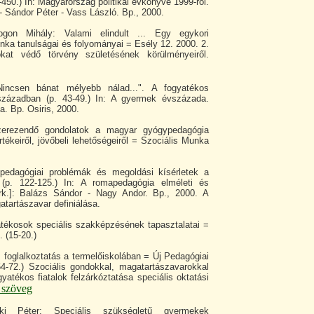
450.) In: Magyarország politikai évkönyve 1999-ről.
- Sándor Péter - Vass László. Bp., 2000.
on Mihály: Valami elindult ... Egy egykori
ka tanulságai és folyományai = Esély 12. 2000. 2.
okat védő törvény születésének körülményeiről.
Nincsen bánat mélyebb nálad...". A fogyatékos
zázadban (p. 43-49.) In: A gyermek évszázada.
a. Bp. Osiris, 2000.
erezendő gondolatok a magyar gyógypedagógia
értékeiről, jövőbeli lehetőségeiről = Szociális Munka
pedagógiai problémák és megoldási kísérletek a
(p. 122-125.) In: A romapedagógia elméleti és
zerk.]: Balázs Sándor - Nagy Andor. Bp., 2000. A
tartászavar definiálása.
tékosok speciális szakképzésének tapasztalatai =
 (15-20.)
foglalkoztatás a termelőiskolában = Új Pedagógiai
4-72.) Szociális gondokkal, magatartászavarokkal
yatékos fiatalok felzárkóztatása speciális oktatási
s szöveg
i Péter: Speciális szükségletű gyermekek