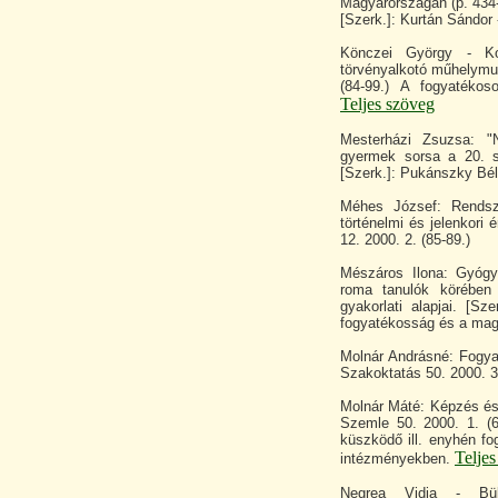
Magyarországán (p. 434-
[Szerk.]: Kurtán Sándor 
Könczei György - Kog
törvényalkotó műhelymun
(84-99.) A fogyatékos
Teljes szöveg
Mesterházi Zsuzsa: "
gyermek sorsa a 20. s
[Szerk.]: Pukánszky Bél
Méhes József: Rendsz
történelmi és jelenkori 
12. 2000. 2. (85-89.)
Mészáros Ilona: Gyógy
roma tanulók körében 
gyakorlati alapjai. [S
fogyatékosság és a maga
Molnár Andrásné: Fogya
Szakoktatás 50. 2000. 3.
Molnár Máté: Képzés és 
Szemle 50. 2000. 1. (6
küszködő ill. enyhén fog
Telje
intézményekben.
Negrea Vidia - Bük