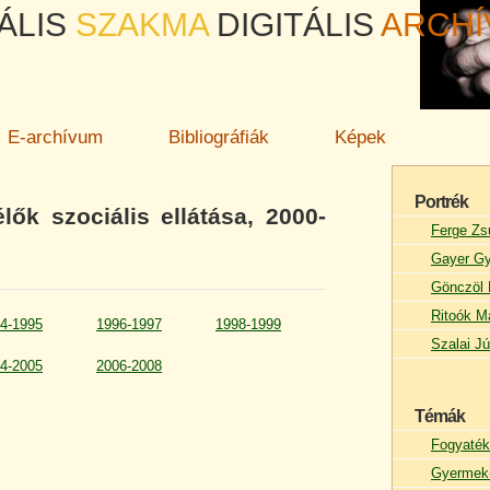
ÁLIS
SZAKMA
DIGITÁLIS
ARCH
E-archívum
Bibliográfiák
Képek
Portrék
lők szociális ellátása, 2000-
Ferge Zs
Gayer Gy
Gönczöl 
Ritoók M
4-1995
1996-1997
1998-1999
Szalai Jú
4-2005
2006-2008
Témák
Fogyaték
Gyermek-