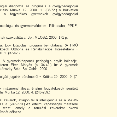
lógiai diagnózis és prognózis a gyógypedagógiai
ciális Munka 12. 2000. 1. (68-72.) A közvetlen
ge a fogyatékos gyermekek gyógypedagógiai
zociológia és gyermekvédelem. Piliscsaba, PPKE,
j.
ültek szexualitása. Bp., MEOSZ, 2000. 171 p.
ia: Egy kitagolási program bemutatása. (A HMÖ
ékosok Otthona és Rehabilitációs Intézetében) =
. 1. (37-42.)
 A gyermekközpontú pedagógia egyik bölcsője.
letett Éltes Mátyás (p. 34-42.) In: A gyermek
kánszky Béla. Bp. Osiris, 2000.
lgári jogaink sérelmeiről = Kritika 29. 2000. 9. (7-
ív intézményhálózat értelmi fogyatékosok segített
lis Munka 12. 2000. 4. (246-259.)
 zavarok, átlagon felüli intelligencia és a MAWI-
0. 3. (243-270.) Az értelmi képességek mérésére
teszt, amely a tanulási zavarokat okozó
tását célozza.