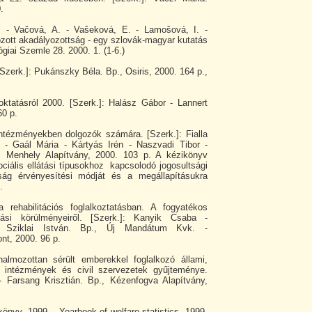
.
. - Vačová, A. - Vašeková, E. - Lamošová, I. -
zott akadályozottság - egy szlovák-magyar kutatás
iai Szemle 28. 2000. 1. (1-6.)
zerk.]: Pukánszky Béla. Bp., Osiris, 2000. 164 p.,
ktatásról 2000. [Szerk.]: Halász Gábor - Lannert
60 p.
intézményekben dolgozók számára. [Szerk.]: Fialla
 - Gaál Mária - Kártyás Irén - Naszvadi Tibor -
., Menhely Alapítvány, 2000. 103 p. A kézikönyv
ociális ellátási típusokhoz kapcsolodó jogosultsági
ltság érvényesítési módját és a megállapításukra
.
rehabilitációs foglalkoztatásban. A fogyatékos
tási körülményeiről. [Szerk.]: Kanyik Csaba -
 Sziklai István. Bp., Új Mandátum Kvk. -
nt, 2000. 96 p.
halmozottan sérült emberekkel foglalkozó állami,
i intézmények és civil szervezetek gyűjteménye.
 - Farsang Krisztián. Bp., Kézenfogva Alapítvány,
vkönyv, 1999. - Yearbook of welfare statistics, 1999.