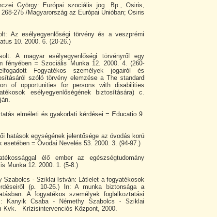
zei György: Európai szociális jog. Bp., Osiris,
p. 268-275 /Magyarország az Európai Unióban; Osiris
olt: Az esélyegyenlőségi törvény és a veszprémi
tus 10. 2000. 6. (20-26.)
olt: A magyar esélyegyenlőségi törvényről egy
 fényében = Szociális Munka 12. 2000. 4. (260-
lfogadott Fogyatékos személyek jogairól és
osításáról szóló törvény elemzése a The standard
on of opportunities for persons with disabilities
atékosok esélyegyenlőségének biztosítására) c.
ján.
tatás elméleti és gyakorlati kérdései = Educatio 9.
ői hatások egységének jelentősége az óvodás korú
esetében = Óvodai Nevelés 53. 2000. 3. (94-97.)
yatékossággal élő ember az egészségtudomány
is Munka 12. 2000. 1. (5-8.)
Szabolcs - Sziklai István: Látlelet a fogyatékosok
rdéseiről (p. 10-26.) In: A munka biztonsága a
ztatásban. A fogyatékos személyek foglalkoztatási
k.]: Kanyik Csaba - Némethy Szabolcs - Sziklai
 Kvk. - Krízisintervenciós Központ, 2000.