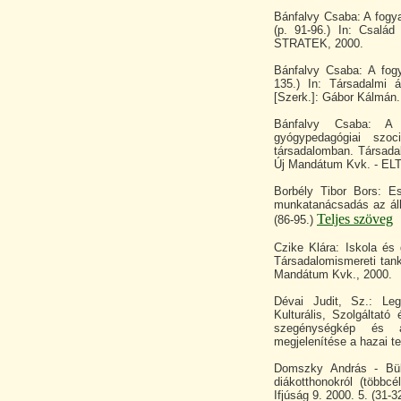
Bánfalvy Csaba: A fogy
(p. 91-96.) In: Család
STRATEK, 2000.
Bánfalvy Csaba: A fog
135.) In: Társadalmi 
[Szerk.]: Gábor Kálmán.
Bánfalvy Csaba: A f
gyógypedagógiai szoc
társadalomban. Társadal
Új Mandátum Kvk. - EL
Borbély Tibor Bors: Es
munkatanácsadás az áll
Teljes szöveg
(86-95.)
Czike Klára: Iskola és
Társadalomismereti tank
Mandátum Kvk., 2000.
Dévai Judit, Sz.: Leg
Kulturális, Szolgáltat
szegénységkép és a
megjelenítése a hazai t
Domszky András - Büki
diákotthonokról (többc
Ifjúság 9. 2000. 5. (31