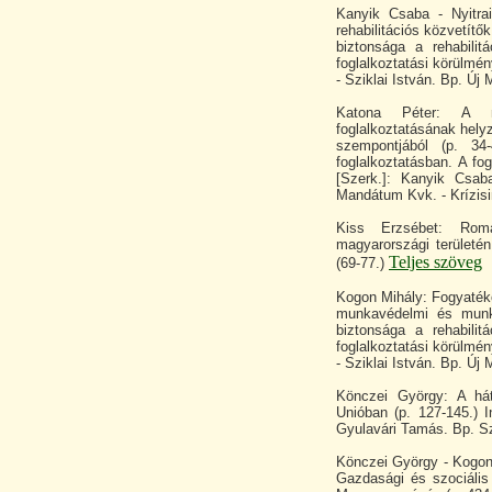
Kanyik Csaba - Nyitrai
rehabilitációs közvetítő
biztonsága a rehabilit
foglalkoztatási körülmé
- Sziklai István. Bp. Új
Katona Péter: A me
foglalkoztatásának hely
szempontjából (p. 34
foglalkoztatásban. A fo
[Szerk.]: Kanyik Csab
Mandátum Kvk. - Krízisi
Kiss Erzsébet: Rom
magyarországi területén
Teljes szöveg
(69-77.)
Kogon Mihály: Fogyaték
munkavédelmi és munka
biztonsága a rehabilit
foglalkoztatási körülmé
- Sziklai István. Bp. Új
Könczei György: A há
Unióban (p. 127-145.) I
Gyulavári Tamás. Bp. Sz
Könczei György - Kogon 
Gazdasági és szociális