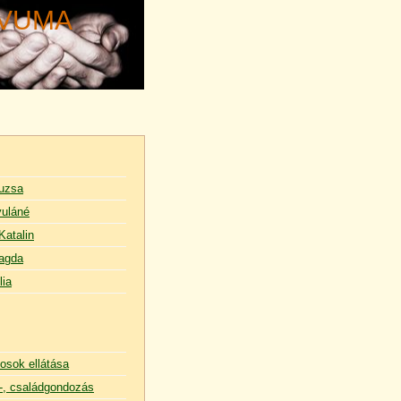
ÍVUMA
uzsa
uláné
Katalin
agda
lia
osok ellátása
, családgondozás