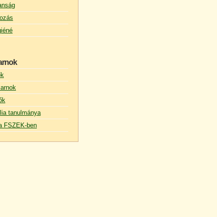
lanság
ozás
giéné
arnok
ők
arnok
ők
lia tanulmánya
s a FSZEK-ben