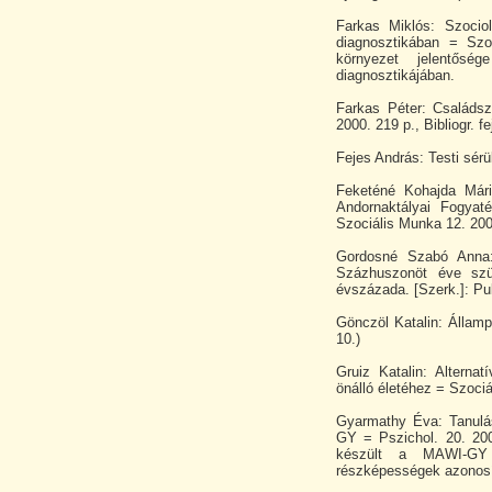
Farkas Miklós: Szocio
diagnosztikában = Szo
környezet jelentősé
diagnosztikájában.
Farkas Péter: Családs
2000. 219 p., Bibliogr. fe
Fejes András: Testi sér
Feketéné Kohajda Már
Andornaktályai Fogyat
Szociális Munka 12. 2000
Gordosné Szabó Anna:
Százhuszonöt éve szü
évszázada. [Szerk.]: Pu
Gönczöl Katalin: Állampo
10.)
Gruiz Katalin: Alternat
önálló életéhez = Szociá
Gyarmathy Éva: Tanulási
GY = Pszichol. 20. 200
készült a MAWI-GY 
részképességek azonosí