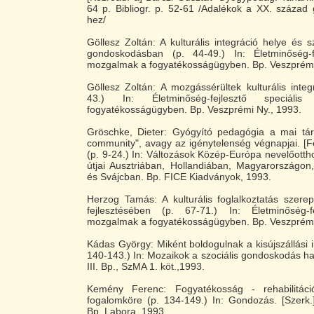
64 p. Bibliogr. p. 52-61 /Adalékok a XX. század 
hez/
Göllesz Zoltán: A kulturális integráció helye és s
gondoskodásban (p. 44-49.) In: Életminőség-fe
mozgalmak a fogyatékosságügyben. Bp. Veszprémi
Göllesz Zoltán: A mozgássérültek kulturális integ
43.) In: Életminőség-fejlesztő speciál
fogyatékosságügyben. Bp. Veszprémi Ny., 1993.
Gröschke, Dieter: Gyógyító pedagógia a mai tár
community", avagy az igénytelenség végnapjai. [Fo
(p. 9-24.) In: Változások Közép-Európa nevelőottho
útjai Ausztriában, Hollandiában, Magyarországo
és Svájcban. Bp. FICE Kiadványok, 1993.
Herzog Tamás: A kulturális foglalkoztatás szere
fejlesztésében (p. 67-71.) In: Életminőség-fe
mozgalmak a fogyatékosságügyben. Bp. Veszprémi
Kádas György: Miként boldogulnak a kisújszállási in
140-143.) In: Mozaikok a szociális gondoskodás haz
III. Bp., SzMA 1. köt.,1993.
Kemény Ferenc: Fogyatékosság - rehabilitáció
fogalomköre (p. 134-149.) In: Gondozás. [Szerk.
Bp. Labora, 1993.