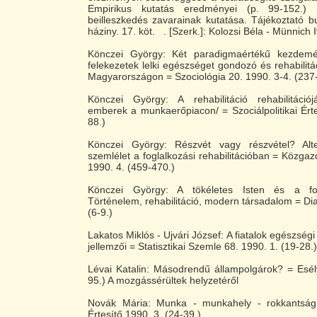
Empirikus kutatás eredményei (p. 99-152.) 
beilleszkedés zavarainak kutatása. Tájékoztató bul
háziny. 17. köt. . [Szerk.]: Kolozsi Béla - Münnich 
Könczei György: Két paradigmaértékű kezdemén
felekezetek lelki egészséget gondozó és rehabilit
Magyarországon = Szociológia 20. 1990. 3-4. (237
Könczei György: A rehabilitáció rehabilitációj
emberek a munkaerőpiacon/ = Szociálpolitikai Érte
88.)
Könczei György: Részvét vagy részvétel? Alte
szemlélet a foglalkozási rehabilitációban = Közga
1990. 4. (459-470.)
Könczei György: A tökéletes Isten és a fo
Történelem, rehabilitáció, modern társadalom = Dia
(6-9.)
Lakatos Miklós - Ujvári József: A fiatalok egészség
jellemzői = Statisztikai Szemle 68. 1990. 1. (19-28.)
Lévai Katalin: Másodrendű állampolgárok? = Esél
95.) A mozgássérültek helyzetéről
Novák Mária: Munka - munkahely - rokkantság =
Értesítő 1990. 3. (24-39.)