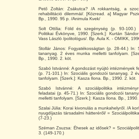
Pető Zoltán: Zsákutca? /A rokkantság, a szoc
rehabilitáció dilemmái/. [Közread. a] Magyar Pszic
Bp., 1990. 95 p. /Animula Kvek/
Solt Ottília: Föld és szegénység (p. 93-100.)
Politikai Évkönyve, 1990. [Szerk.]: Kurtán Sándo
Vass László /politológus/. Bp. Aula K. - OMIKK, 199
Stollár János: Fogyatékosságtan (p. 28-44.) In: 
tananyag. 2 éves munka melletti tanfolyam. [Sze
Bp., 1990. 2. köt.
Szabó Istvánné: A gondozást nyújtó intézmények 
(p. 71-101.) In: Szociális gondozói tananyag. 2 é
tanfolyam. [Szerk.]: Kasza Ilona. Bp., 1990. 2. köt.
Szabó Istvánné: A szociálpolitika intézmény
feladatai (p. 45-71.) In: Szociális gondozói tana
melletti tanfolyam. [Szerk.]: Kasza Ilona. Bp., 1990. 
Szalai Júlia: Korai kivonulás a munkahelyről. /A korh
nyugdíjazás társadalmi hátteréről/ = Szociálpolitika
(7-23.)
Széman Zsuzsa: Éhesek az idősek? = Szociálpoliti
3. (149-170.)