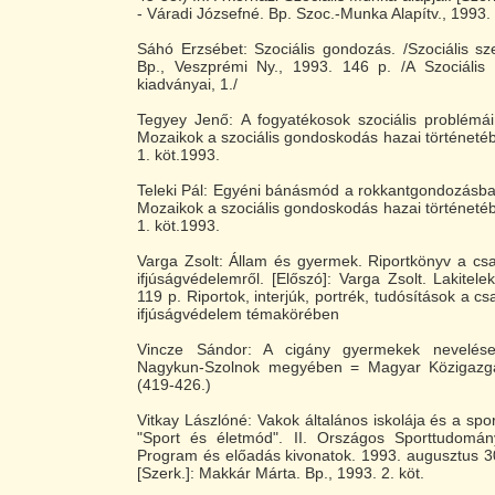
- Váradi Józsefné. Bp. Szoc.-Munka Alapítv., 1993.
Sáhó Erzsébet: Szociális gondozás. /Szociális s
Bp., Veszprémi Ny., 1993. 146 p. /A Szociális
kiadványai, 1./
Tegyey Jenő: A fogyatékosok szociális problémái
Mozaikok a szociális gondoskodás hazai történetébő
1. köt.1993.
Teleki Pál: Egyéni bánásmód a rokkantgondozásban
Mozaikok a szociális gondoskodás hazai történetébő
1. köt.1993.
Varga Zsolt: Állam és gyermek. Riportkönyv a cs
ifjúságvédelemről. [Előszó]: Varga Zsolt. Lakitele
119 p. Riportok, interjúk, portrék, tudósítások a c
ifjúságvédelem témakörében
Vincze Sándor: A cigány gyermekek nevelése
Nagykun-Szolnok megyében = Magyar Közigazga
(419-426.)
Vitkay Lászlóné: Vakok általános iskolája és a spor
"Sport és életmód". II. Országos Sporttudomá
Program és előadás kivonatok. 1993. augusztus 3
[Szerk.]: Makkár Márta. Bp., 1993. 2. köt.