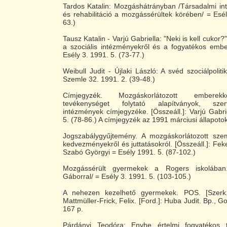
Tardos Katalin: Mozgáshátrányban /Társadalmi int
és rehabilitáció a mozgássérültek körében/ = Esél
63.)
Tausz Katalin - Varjú Gabriella: "Neki is kell cukor
a szociális intézményekről és a fogyatékos embe
Esély 3. 1991. 5. (73-77.)
Weibull Judit - Újlaki László: A svéd szociálpolit
Szemle 32. 1991. 2. (39-48.)
Címjegyzék. Mozgáskorlátozott emberekk
tevékenységet folytató alapítványok, sze
intézmények címjegyzéke. [Összeáll.]: Varjú Gabri
5. (78-86.) A címjegyzék az 1991 márciusi állapotok
Jogszabálygyűjtemény. A mozgáskorlátozott szem
kedvezményekről és juttatásokról. [Összeáll.]: Fek
Szabó Györgyi = Esély 1991. 5. (87-102.)
Mozgássérült gyermekek a Rogers iskolában.
Gáborral/ = Esély 3. 1991. 5. (103-105.)
A nehezen kezelhető gyermekek. POS. [Szerk.]
Mattmüller-Frick, Felix. [Ford.]: Huba Judit. Bp., G
167 p.
Párdányi Teodóra: Enyhe értelmi fogyatékos t