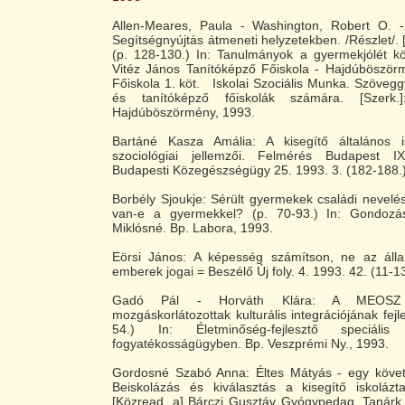
Allen-Meares, Paula - Washington, Robert O. -
Segítségnyújtás átmeneti helyzetekben. /Részlet/. 
(p. 128-130.) In: Tanulmányok a gyermekjólét kö
Vitéz János Tanítóképző Főiskola - Hajdúböszö
Főiskola 1. köt. Iskolai Szociális Munka. Szöveg
és tanítóképző főiskolák számára. [Szerk.
Hajdúböszörmény, 1993.
Bartáné Kasza Amália: A kisegítő általános i
szociológiai jellemzői. Felmérés Budapest I
Budapesti Közegészségügy 25. 1993. 3. (182-188.
Borbély Sjoukje: Sérült gyermekek családi nevelése
van-e a gyermekkel? (p. 70-93.) In: Gondozás
Miklósné. Bp. Labora, 1993.
Eörsi János: A képesség számítson, ne az álla
emberek jogai = Beszélő Új foly. 4. 1993. 42. (11-13
Gadó Pál - Horváth Klára: A MEOSZ 
mozgáskorlátozottak kulturális integrációjának fej
54.) In: Életminőség-fejlesztő speciál
fogyatékosságügyben. Bp. Veszprémi Ny., 1993.
Gordosné Szabó Anna: Éltes Mátyás - egy követé
Beiskolázás és kiválasztás a kisegítő iskolázta
[Közread. a] Bárczi Gusztáv Gyógypedag. Tanárk.