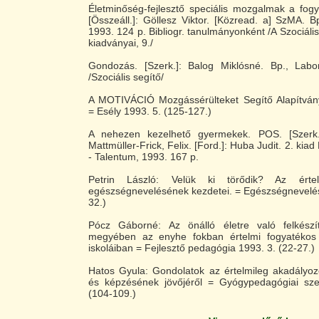
Életminőség-fejlesztő speciális mozgalmak a fog
[Összeáll.]: Göllesz Viktor. [Közread. a] SzMA. B
1993. 124 p. Bibliogr. tanulmányonként /A Szociáli
kiadványai, 9./
Gondozás. [Szerk.]: Balog Miklósné. Bp., Lab
/Szociális segítő/
A MOTIVÁCIÓ Mozgássérülteket Segítő Alapítván
= Esély 1993. 5. (125-127.)
A nehezen kezelhető gyermekek. POS. [Szerk.]
Mattmüller-Frick, Felix. [Ford.]: Huba Judit. 2. kiad
- Talentum, 1993. 167 p.
Petrin László: Velük ki törődik? Az értel
egészségnevelésének kezdetei. = Egészségnevelés
32.)
Pócz Gáborné: Az önálló életre való felkészí
megyében az enyhe fokban értelmi fogyatékos 
iskoláiban = Fejlesztő pedagógia 1993. 3. (22-27.)
Hatos Gyula: Gondolatok az értelmileg akadályoz
és képzésének jövőjéről = Gyógypedagógiai sz
(104-109.)