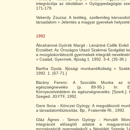
integrációja az iskolában = Gyógypedagógiai sze
171-179.
Vekerdy Zsuzsa: A testileg, szellemileg károsod
társadalom = Jelentés a magyar gyerekek helyzetér
1992
Ábrahámné Györök Margit - Lénártné Csillik Enikő -
Erzsébet: Az Országos Utazó Szakmai Szolgálat kez
a mozgáskorlátozott gyermekek integrált nevelés
= Család, Gyermek, Ifjúság 1. 1992. 3-4. (35-36.)
Bartha Gyula: Ifjúsági munkanélküliség = Szak
1992. 1. (67-71.)
Bárány Ferenc: A Szociális Munka az i
egészségnevelés (p. 89-95.) In: Egész
Környezetvédelem és egészségnevelés. [Szerk.]:
Szeged. JGYTF, 1992.
Gere Ilona - Könczei György: A megváltozott mu
a társadalombiztosítás. Bp., Fraternité Rt., 1992.
Gláz Ágnes - Simon György - Horváth Mónik
integrációt elősegítő adatok a magyarorsz
mozgássérült gyermekekről = Népjóléti Szemle 14