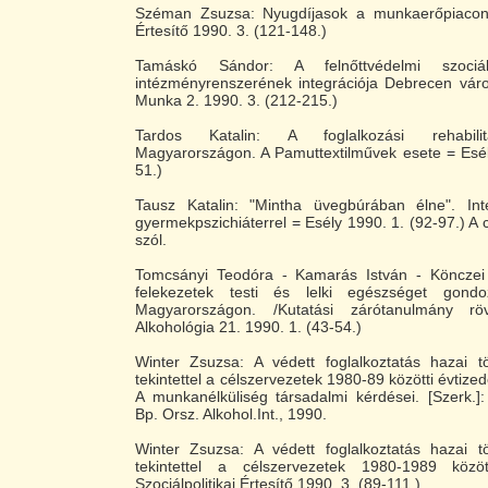
Széman Zsuzsa: Nyugdíjasok a munkaerőpiacon =
Értesítő 1990. 3. (121-148.)
Tamáskó Sándor: A felnőttvédelmi szociá
intézményrenszerének integrációja Debrecen váro
Munka 2. 1990. 3. (212-215.)
Tardos Katalin: A foglalkozási rehabili
Magyarországon. A Pamuttextilművek esete = Esél
51.)
Tausz Katalin: "Mintha üvegbúrában élne". In
gyermekpszichiáterrel = Esély 1990. 1. (92-97.) A 
szól.
Tomcsányi Teodóra - Kamarás István - Könczei 
felekezetek testi és lelki egészséget gond
Magyarországon. /Kutatási zárótanulmány r
Alkohológia 21. 1990. 1. (43-54.)
Winter Zsuzsa: A védett foglalkoztatás hazai tö
tekintettel a célszervezetek 1980-89 közötti évtizedé
A munkanélküliség társadalmi kérdései. [Szerk.]
Bp. Orsz. Alkohol.Int., 1990.
Winter Zsuzsa: A védett foglalkoztatás hazai tö
tekintettel a célszervezetek 1980-1989 közöt
Szociálpolitikai Értesítő 1990. 3. (89-111.)