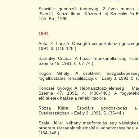
Szociális gondozói tananyag. 2 éves munka me
[Szerk.]: Kasza Ilona. [Közread. a] Szociális és 
Főo. Bp., 1990.
1991
Antal Z. László: Önsegítő csoportok az egészség
1991. 3. (115-128.)
Bánfalvy Csaba: A hazai munkanélküliség kist
Szemle 46. 1991. 6. 67-74.)
Kogon Mihály: A csökkent mozgásképess
foglalkoztatási rehabilitációjuk = Esély 3. 1991. 5. (
Könczei György: A Héphaisztosz-jelenség = Mag
Szemle 47. 1991. 4. (438-446.) A fogyaték
előítéletek hatása a rehabilitációra
Rózsa Klára: Szociális gondoskodás a f
Svédországban = Esély 3. 1991. 5. (35-44.)
Szalai Júlia: Néhány megfontolás egy válságkezel
program társadalombiztosítási vonatkozásaihoz =
(134-148.)