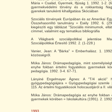
Mária = Család, Gyermek, Ifjúság 1. 1992. 1-2. (
gyermekvédelmi törvény és a rokkantság Nagy
gyerekek tanukénti kihallgatása Skóciában
Szociális törvények Európában és az Amerikai Eg
Összehasonlító tanulmány = Esély 1992. 6. (29
kiegészíti egy táblázat "Szociális minimumok, ellá
címmel, valalmint egy tematikus bibliográfia
A Világbank szociálpolitikai jelentése Ma
Szociálpolitikai Értesítő 1992. 2. (1-228.)
Vanier, Jean: A "Bárka" = Emberhalász. 1. 1992
közösségről.
Móka János: Drámapedagógia, mint személyiség
enyhe fokban értelmi fogyatékos gyermekek kö
pedagógia. 1992. 3-4. 67-71.
Lányiné Engelmayer Ágnes: A "T/4 akció"
gyógypedagógiájára = Gyógypedagógiai szemle 
115. Az értelmi fogyatékosok holocaustjáról a II. v
Móka János: Drámapedagógia az enyhe fokban é
gyermekek körében = Iskolakultúra (1991). 2. 1992
1993