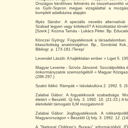
Országos kérdőíves felmérés és összehasonlító v
os Győr-Sopron megyei vizsgálattal a mozgás
komplett adatbázisa alapján
Illyés Sándor: A speciális nevelés alternatívái
Szabad legyen vagy kötelező? A közoktatási törvé
[Szerk.]: Kozma Tamás - Lukács Péter. Bp. Educati
Könczei György: Fogyatékosok a társadalomban.
kitaszítottság anatómiájához. Bp., Gondolat Kvk.
Bibliogr. p. 173-181 /Terep/
Levendel László: A hajléktalan ember = Liget 5. 199
Magyar Levente - Szívós Jánosné: Szociálpolitika
önkormányzatok szemszögéből = Magyar Közigazg
(288-297.)
Szabó Ildikó: Rámpák = Iskolakultúra 2. 1992. 5. (5
Zalabai Gábor: A fogyatékosok szabadsága. Mo
életért = Beszélő. Új foly. 3. 1992. 10. (21-23.) A 
életvitelét támogató ILM mozgalomról
Zalabai Gábor: Jogfogyatékosok. A rokkantpoli
Magyarországon = Beszélő Új foly. 3. 1992. 12. (14
A "National Children's Bureau" információiból. [Ö