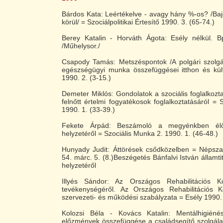
Bárdos Kata: Leértékelve - avagy hány %-os? /Baj
körül/ = Szociálpolitikai Értesítő 1990. 3. (65-74.)
Berey Katalin - Horváth Ágota: Esély nélkül. Bp
/Műhelysor./
Csapody Tamás: Metszéspontok /A polgári szolgál
egészségügyi munka összefüggései itthon és külf
1990. 2. (3-15.)
Demeter Miklós: Gondolatok a szociális foglalkozta
felnőtt értelmi fogyatékosok foglalkoztatásáról = 
1990. 1. (33-39.)
Fekete Árpád: Beszámoló a megyénkben élő
helyzetéről = Szociális Munka 2. 1990. 1. (46-48.)
Hunyady Judit: Áttörések csődközelben = Népsz
54. márc. 5. (8.)Beszégetés Bánfalvi István államti
helyzetéről
Illyés Sándor: Az Országos Rehabilitációs Ko
tevékenységéről. Az Országos Rehabilitációs K
szervezeti- és működési szabályzata = Esély 1990. 
Kolozsi Béla - Kovács Katalin: Mentálhigiénés
előzmények összefüggése a családsegítő szolgálat 