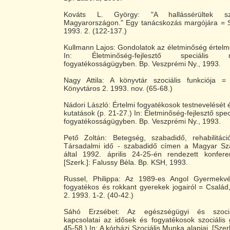
Kováts L. György: "A hallássérültek szo
Magyarországon." Egy tanácskozás margójára = S
1993. 2. (122-137.)
Kullmann Lajos: Gondolatok az életminőség értelme
In: Életminőség-fejlesztő speciáli
fogyatékosságügyben. Bp. Veszprémi Ny., 1993.
Nagy Attila: A könyvtár szociális funkciója =
Könyvtáros 2. 1993. nov. (65-68.)
Nádori László: Értelmi fogyatékosok testnevelését é
kutatások (p. 21-27.) In: Életminőség-fejlesztő sp
fogyatékosságügyben. Bp. Veszprémi Ny., 1993.
Pető Zoltán: Betegség, szabadidő, rehabilitáci
Társadalmi idő - szabadidő címen a Magyar Sz
által 1992. április 24-25-én rendezett konfere
[Szerk.]: Falussy Béla. Bp. KSH, 1993.
Russel, Philippa: Az 1989-es Angol Gyermekv
fogyatékos és rokkant gyerekek jogairól = Család
2. 1993. 1-2. (40-42.)
Sáhó Erzsébet: Az egészségügyi és szociá
kapcsolatai az idősek és fogyatékosok szociális
45-58.) In: A kórházi Szociális Munka alapjai. [Sze