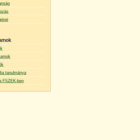
lanság
ozás
giéné
arnok
ők
arnok
ők
lia tanulmánya
s a FSZEK-ben