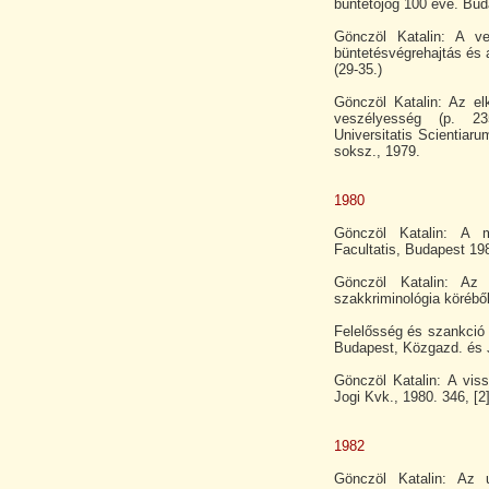
büntetőjog 100 éve. Bu
Gönczöl Katalin: A ve
büntetésvégrehajtás és 
(29-35.)
Gönczöl Katalin: Az e
veszélyesség (p. 235
Universitatis Scientia
soksz., 1979.
1980
Gönczöl Katalin: A m
Facultatis, Budapest 198
Gönczöl Katalin: Az 
szakkriminológia köréből
Felelősség és szankció 
Budapest, Közgazd. és J
Gönczöl Katalin: A vis
Jogi Kvk., 1980. 346, [2]
1982
Gönczöl Katalin: Az 