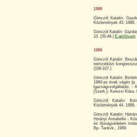
1988
Gönczöl Katalin: Gazd
Közlemények 43. 1988. 8
Gönczöl Katalin: Gazdas
10. (35-48.)
E-archívum
1989
Gönczöl Katalin: Beszá
nemzetközi kongresszus
(106-107.)
Gönczöl Katalin: Büntet
1980-as évek végén (p.
igazságszolgáltatás. - A
[Szerk.]: Kerezsi Klára
Gönczöl Katalin: Bünt
Közlemények 44. 1989. 6
Gönczöl Katalin: Hátrán
Horányi Annabella - K
és ifjúságvédelem irod
Bp. Tankvk., 1989.