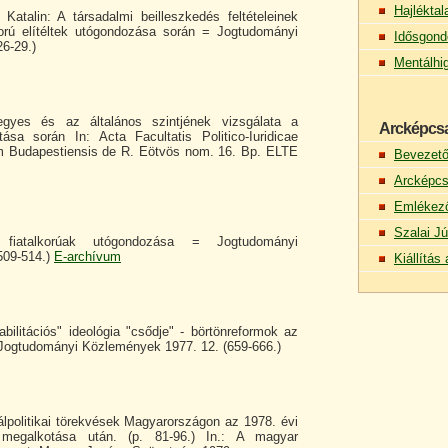
Hajlékta
Katalin: A társadalmi beilleszkedés feltételeinek
orú elítéltek utógondozása során = Jogtudományi
Idősgond
6-29.)
Mentálhi
egyes és az általános szintjének vizsgálata a
Arcképcs
kítása során In: Acta Facultatis Politico-Iuridicae
rum Budapestiensis de R. Eötvös nom. 16. Bp. ELTE
Bevezet
Arcképcs
Emlékez
Szalai Jú
fiatalkorúak utógondozása = Jogtudományi
509-514.)
E-archívum
Kiállítá
abilitációs" ideológia "csődje" - börtönreformok az
 Jogtudományi Közlemények 1977. 12. (659-666.)
álpolitikai törekvések Magyarországon az 1978. évi
 megalkotása után. (p. 81-96.) In.: A magyar