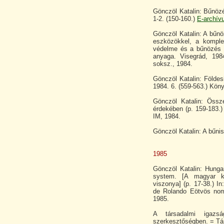
Gönczöl Katalin: Bűnöz
1-2. (150-160.)
E-archív
Gönczöl Katalin: A bűnö
eszközökkel, a komple
védelme és a bűnözés 
anyaga. Visegrád, 198
soksz., 1984.
Gönczöl Katalin: Földe
1984. 6. (559-563.) Kön
Gönczöl Katalin: Öss
érdekében (p. 159-183.)
IM, 1984.
Gönczöl Katalin: A bűni
1985
Gönczöl Katalin: Hungari
system. [A magyar kö
viszonya] (p. 17-38.) I
de Rolando Eötvös nomi
1985.
A társadalmi igazsá
szerkesztőségben. = Tár