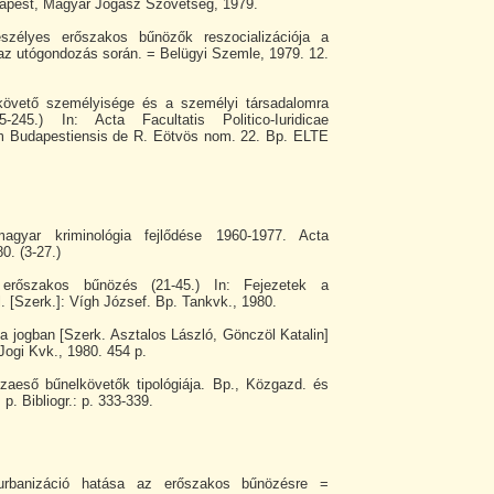
dapest, Magyar Jogász Szövetség, 1979.
szélyes erőszakos bűnözők reszocializációja a
az utógondozás során. = Belügyi Szemle, 1979. 12.
lkövető személyisége és a személyi társadalomra
-245.) In: Acta Facultatis Politico-Iuridicae
rum Budapestiensis de R. Eötvös nom. 22. Bp. ELTE
agyar kriminológia fejlődése 1960-1977. Acta
0. (3-27.)
erőszakos bűnözés (21-45.) In: Fejezetek a
. [Szerk.]: Vígh József. Bp. Tankvk., 1980.
a jogban [Szerk. Asztalos László, Gönczöl Katalin]
ogi Kvk., 1980. 454 p.
szaeső bűnelkövetők tipológiája. Bp., Közgazd. és
 p. Bibliogr.: p. 333-339.
urbanizáció hatása az erőszakos bűnözésre =