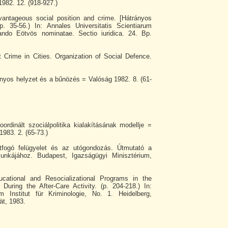
982. 12. (918-927.)
vantageous social position and crime. [Hátrányos
. 35-56.) In: Annales Universitatis Scientiarum
ando Eötvös nominatae. Sectio iuridica. 24. Bp.
t Crime in Cities. Organization of Social Defence.
ányos helyzet és a bűnözés = Valóság 1982. 8. (61-
ordinált szociálpolitika kialakításának modellje =
 1983. 2. (65-73.)
rtfogó felügyelet és az utógondozás. Útmutató a
munkájához. Budapest, Igazságügyi Minisztérium,
ucational and Resocializational Programs in the
 During the After-Care Activity. (p. 204-218.) In:
m Institut für Kriminologie, No. 1. Heidelberg,
ät, 1983.