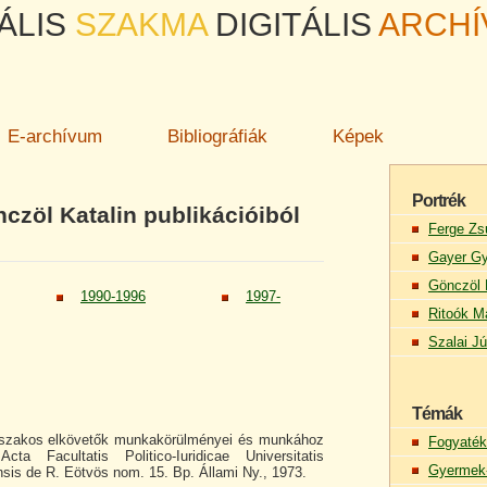
ÁLIS
SZAKMA
DIGITÁLIS
ARCH
E-archívum
Bibliográfiák
Képek
Portrék
czöl Katalin publikációiból
Ferge Zs
Gayer Gy
Gönczöl 
1990-1996
1997-
Ritoók M
Szalai Jú
Témák
rőszakos elkövetők munkakörülményei és munkához
Fogyaték
ta Facultatis Politico-Iuridicae Universitatis
Gyermek-
sis de R. Eötvös nom. 15. Bp. Állami Ny., 1973.