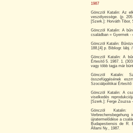
1987
Gönczöl Katalin: Az e
veszélyessége. (p. 205
[Szerk.]: Horváth Tibor
Gönczöl Katalin: A bűn
családban = Gyermek - é
Gönczöl Katalin: Bűnözé
188,[4] p. Bibliogr. lábj.
Gönczöl Katalin: A bűn
Értesítő 5. 1987. 1. (30
vagy több tagja már bün
Gönczöl Katalin: 
összefüggésének eszme
Szociálpolitikai Értesítő
Gönczöl Katalin: A csa
viselkedés reprodukciój
[Szerk.]: Ferge Zsuzsa 
Gönczöl Katalin: 
Verbrechensbegehung i
újratermelődése a család
Budapestiensis de R. E
Állami Ny., 1987.