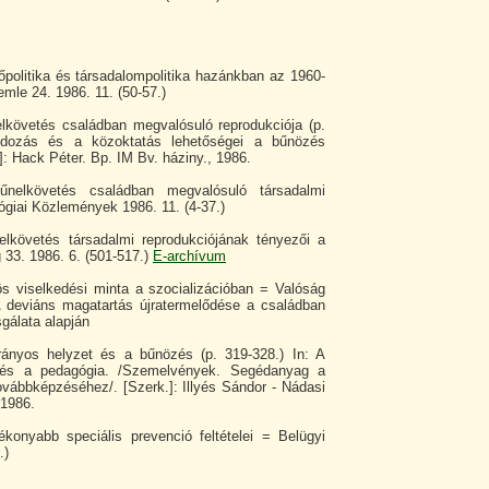
őpolitika és társadalompolitika hazánkban az 1960-
mle 24. 1986. 11. (50-57.)
elkövetés családban megvalósuló reprodukciója (p.
ondozás és a közoktatás lehetőségei a bűnözés
: Hack Péter. Bp. IM Bv. háziny., 1986.
űnelkövetés családban megvalósuló társadalmi
ógiai Közlemények 1986. 11. (4-37.)
elkövetés társadalmi reprodukciójának tényezői a
33. 1986. 6. (501-517.)
E-archívum
ös viselkedési minta a szocializációban = Valóság
 A deviáns magatartás újratermelődése a családban
gálata alapján
rányos helyzet és a bűnözés (p. 319-328.) In: A
a és a pedagógia. /Szemelvények. Segédanyag a
vábbképzéséhez/. [Szerk.]: Illyés Sándor - Nádasi
 1986.
ékonyabb speciális prevenció feltételei = Belügyi
.)