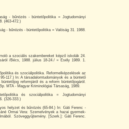
aság - bűnözés - büntetőpolitika = Jogtudományi
. (463-472.)
ág - bűnözés - büntetőpolitika = Valóság 31. 1988.
moló a szociális szakembereket képző iskolák 24.
áról /Bécs, 1988. július 18-24./ = Esély 1989. 1.
őpolitika és szociálpolitika. Reformelképzelések az
 95-117.) In: A társadalomtudományok és a büntető
 büntetőjog reformjáról és a reform büntetőjogáról.
. Bp. MTA - Magyar Kriminológiai Társaság, 1989.
etőpolitika és szociálpolitika = Jogtudományi
. (326-333.)
yos helyzet és bűnözés (65-84.) In: Gáti Ferenc -
ósáné Ormai Vera: Szemelvények a hazai gyermek-
almából. Szöveggyűjtemény. [Szerk.]: Gáti Ferenc.