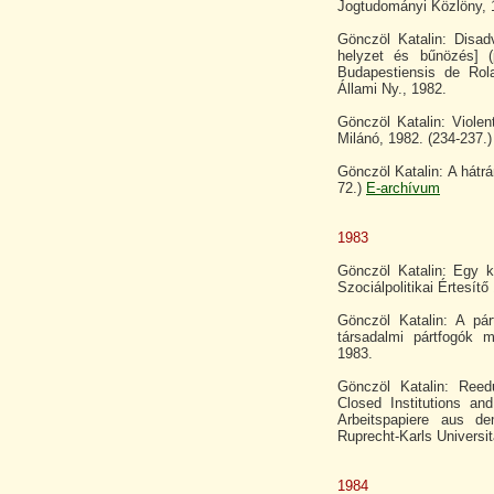
Jogtudományi Közlöny, 1
Gönczöl Katalin: Disad
helyzet és bűnözés] (p
Budapestiensis de Rol
Állami Ny., 1982.
Gönczöl Katalin: Violen
Milánó, 1982. (234-237.)
Gönczöl Katalin: A hátr
72.)
E-archívum
1983
Gönczöl Katalin: Egy ko
Szociálpolitikai Értesítő
Gönczöl Katalin: A pá
társadalmi pártfogók 
1983.
Gönczöl Katalin: Reed
Closed Institutions and
Arbeitspapiere aus de
Ruprecht-Karls Universit
1984