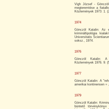
Vigh József - Gönczöl 
megteremtése a fiatalk
Közlemények 1973. 1. (2
1974
Gönczöl Katalin: Az 
krimináltipológia kiala
Universitatis Scientia
soksz., 1974.
1976
Gönczöl Katalin: A 
Közlemények 1976. 9. (
1977
Gönczöl Katalin: A "reh
amerikai kontinensen =
1979
Gönczöl Katalin: Krimin
büntető törvénykönyv