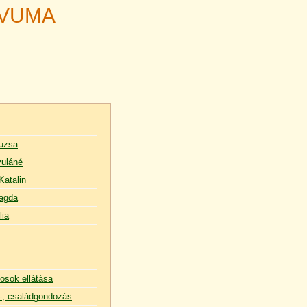
ÍVUMA
uzsa
uláné
Katalin
agda
lia
osok ellátása
, családgondozás