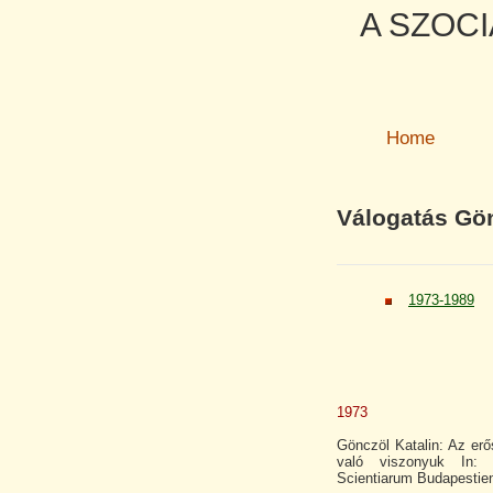
A SZOCI
Home
Válogatás Gön
1973-1989
1973
Gönczöl Katalin: Az e
való viszonyuk In: Ac
Scientiarum Budapestien