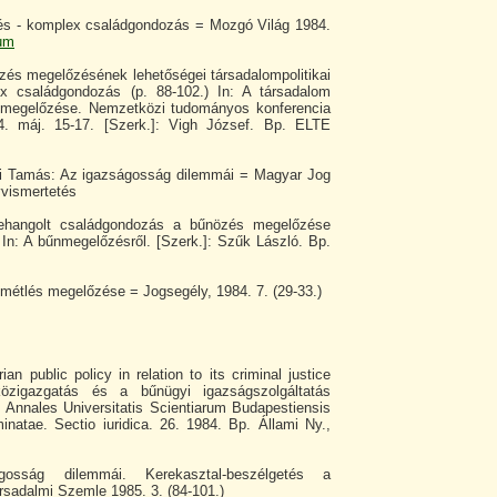
és - komplex családgondozás = Mozgó Világ 1984.
um
zés megelőzésének lehetőségei társadalompolitikai
x családgondozás (p. 88-102.) In: A társadalom
megelőzése. Nemzetközi tudományos konferencia
4. máj. 15-17. [Szerk.]: Vigh József. Bp. ELTE
si Tamás: Az igazságosság dilemmái = Magyar Jog
yvismertetés
zehangolt családgondozás a bűnözés megelőzése
 In: A bűnmegelőzésről. [Szerk.]: Szűk László. Bp.
smétlés megelőzése = Jogsegély, 1984. 7. (29-33.)
an public policy in relation to its criminal justice
zigazgatás és a bűnügyi igazságszolgáltatás
n: Annales Universitatis Scientiarum Budapestiensis
natae. Sectio iuridica. 26. 1984. Bp. Állami Ny.,
gosság dilemmái. Kerekasztal-beszélgetés a
sadalmi Szemle 1985. 3. (84-101.)