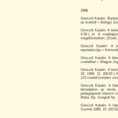
1986
Gönczöl Katalin: Büntet
as évektől = Belügyi Sze
Gönczöl Katalin: A bűn
4-36.) In: A családg
megelőzésében. [Szerk.]
Gönczöl Katalin: A b
reprodukciója = Kriminol
Gönczöl Katalin: A bűn
családban = Magyar Jog 
Gönczöl Katalin: A bűn
29. 1986. 11. (69-82.)
123 család komplex vizs
Gönczöl Katalin: A hát
társadalom, az iskol
pedagógusok intenzív to
Mária. Bp. Szegedi Ny.,
Gönczöl Katalin: A hat
Szemle 1986. 10. (50-55