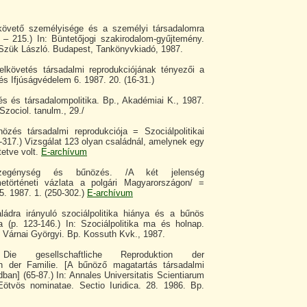
lkövető személyisége és a személyi társadalomra
 – 215.) In: Büntetőjogi szakirodalom-gyűjtemény.
, Szük László. Budapest, Tankönyvkiadó, 1987.
elkövetés társadalmi reprodukciójának tényezői a
s Ifjúságvédelem 6. 1987. 20. (16-31.)
s és társadalompolitika. Bp., Akadémiai K., 1987.
 /Szociol. tanulm., 29./
özés társadalmi reprodukciója = Szociálpolitikai
3-317.) Vizsgálat 123 olyan családnál, amelynek egy
tetve volt.
E-archívum
Szegénység és bűnözés. /A két jelenség
történeti vázlata a polgári Magyarországon/ =
 5. 1987. 1. (250-302.)
E-archívum
ládra irányuló szociálpolitika hiánya és a bűnös
a (p. 123-146.) In: Szociálpolitika ma és holnap.
- Várnai Györgyi. Bp. Kossuth Kvk., 1987.
Die gesellschaftliche Reproduktion der
n der Familie. [A bűnöző magatartás társadalmi
ban] (65-87.) In: Annales Universitatis Scientiarum
ötvös nominatae. Sectio Iuridica. 28. 1986. Bp.