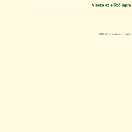
Vissza az előző lapra
2008© Fővárosi Szabó