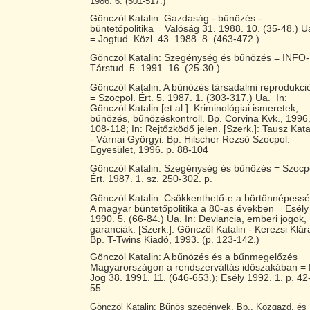
1986. 6. (501-517.)
Gönczöl Katalin: Gazdaság - bűnözés -
büntetőpolitika = Valóság 31. 1988. 10. (35-48.) U
= Jogtud. Közl. 43. 1988. 8. (463-472.)
Gönczöl Katalin: Szegénység és bűnözés = INFO-
Társtud. 5. 1991. 16. (25-30.)
Gönczöl Katalin: A bűnözés társadalmi reprodukci
= Szocpol. Ért. 5. 1987. 1. (303-317.) Ua. In:
Gönczöl Katalin [et al.]: Kriminológiai ismeretek,
bűnözés, bűnözéskontroll. Bp. Corvina Kvk., 1996.
108-118; In: Rejtőzködő jelen. [Szerk.]: Tausz Kata
- Várnai Györgyi. Bp. Hilscher Rezső Szocpol.
Egyesület, 1996. p. 88-104
Gönczöl Katalin: Szegénység és bűnözés = Szocp
Ért. 1987. 1. sz. 250-302. p.
Gönczöl Katalin: Csökkenthető-e a börtönnépess
A magyar büntetőpolitika a 80-as években = Esély
1990. 5. (66-84.) Ua. In: Deviancia, emberi jogok,
garanciák. [Szerk.]: Gönczöl Katalin - Kerezsi Klár
Bp. T-Twins Kiadó, 1993. (p. 123-142.)
Gönczöl Katalin: A bűnözés és a bűnmegelőzés
Magyarországon a rendszerváltás időszakában =
Jog 38. 1991. 11. (646-653.); Esély 1992. 1. p. 42
55.
Gönczöl Katalin: Bűnös szegények. Bp., Közgazd. és