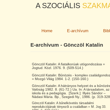
A SZOCIÁLIS
SZAKM
Home
E-archívum
Bib
E-archívum - Gönczöl Katalin
Gönczöl Katalin: A fiatalkorúak utógondozása =
Jogtud. Közl. 1976. 9. (509-514.)
Gönczöl Katalin: Bűnözés - komplex családgondo
= Mozgó Világ 1984. 1-2. (150-160.)
Gönczöl Katalin: A hátrányos helyzet és a bűnözé
Valóság 1982. 8. (61-72.) Ua. In: A társadalom, az
iskola és a pedagógia. [Szerk.]: Illyés Sándor –
Nádasi Mária. Bp., Szegedi Ny., 1986. (p. 319-328
Gönczöl Katalin: A bűnelkövetés társadalmi
reprodukciójának tényezői a családban = M. Jog 33.