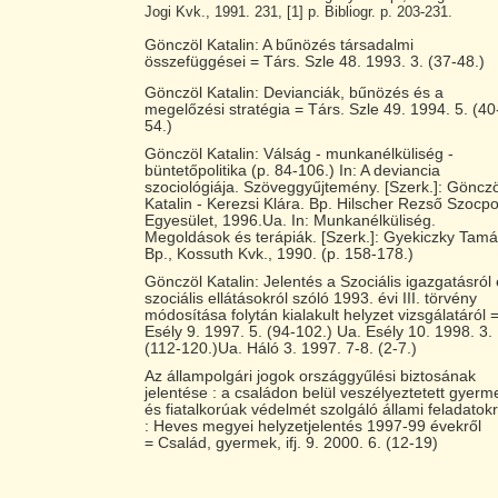
Jogi Kvk., 1991. 231, [1] p. Bibliogr. p. 203-231.
Gönczöl Katalin: A bűnözés társadalmi
összefüggései = Társ. Szle 48. 1993. 3. (37-48.)
Gönczöl Katalin: Devianciák, bűnözés és a
megelőzési stratégia = Társ. Szle 49. 1994. 5. (40
54.)
Gönczöl Katalin: Válság - munkanélküliség -
büntetőpolitika (p. 84-106.) In: A deviancia
szociológiája. Szöveggyűjtemény. [Szerk.]: Gönczö
Katalin - Kerezsi Klára. Bp. Hilscher Rezső Szocpo
Egyesület, 1996.Ua. In: Munkanélküliség.
Megoldások és terápiák. [Szerk.]: Gyekiczky Tamá
Bp., Kossuth Kvk., 1990. (p. 158-178.)
Gönczöl Katalin: Jelentés a Szociális igazgatásról
szociális ellátásokról szóló 1993. évi III. törvény
módosítása folytán kialakult helyzet vizsgálatáról 
Esély 9. 1997. 5. (94-102.) Ua. Esély 10. 1998. 3.
(112-120.)Ua. Háló 3. 1997. 7-8. (2-7.)
Az állampolgári jogok országgyűlési biztosának
jelentése : a családon belül veszélyeztetett gyerm
és fiatalkorúak védelmét szolgáló állami feladatokr
: Heves megyei helyzetjelentés 1997-99 évekről
= Család, gyermek, ifj. 9. 2000. 6. (12-19)