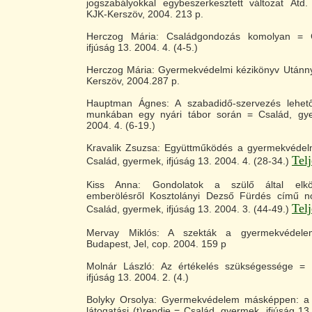
jogszabályokkal egybeszerkesztett változat Átd.
KJK-Kerszöv, 2004. 213 p.
Herczog Mária: Családgondozás komolyan = 
ifjúság 13. 2004. 4. (4-5.)
Herczog Mária: Gyermekvédelmi kézikönyv Utánny
Kerszöv, 2004.287 p.
Hauptman Ágnes: A szabadidő-szervezés lehető
munkában egy nyári tábor során = Család, gye
2004. 4. (6-19.)
Kravalik Zsuzsa: Együttműködés a gyermekvédel
Tel
Család, gyermek, ifjúság 13. 2004. 4. (28-34.)
Kiss Anna: Gondolatok a szülő által elköv
emberölésről Kosztolányi Dezső Fürdés című no
Tel
Család, gyermek, ifjúság 13. 2004. 3. (44-49.)
Mervay Miklós: A szekták a gyermekvédelem
Budapest, Jel, cop. 2004. 159 p
Molnár László: Az értékelés szükségessége = 
ifjúság 13. 2004. 2. (4.)
Bolyky Orsolya: Gyermekvédelem másképpen: a
látogatási (t)rendje = Család, gyermek, ifjúság 13