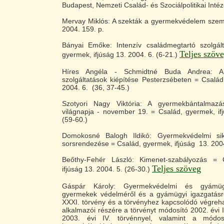
Budapest, Nemzeti Család- és Szociálpolitikai Intéz
Mervay Miklós: A szekták a gyermekvédelem szemp
2004. 159. p.
Bányai Emőke: Intenzív családmegtartó szolgál
Teljes szöv
gyermek, ifjúság 13. 2004. 6. (6-21.)
Híres Angéla - Schmidtné Buda Andrea: A
szolgáltatások kiépítése Pesterzsébeten = Család
2004. 6. (36, 37-45.)
Szotyori Nagy Viktória: A gyermekbántalmaz
világnapja - november 19. = Család, gyermek, if
(59-60.)
Domokosné Balogh Ildikó: Gyermekvédelmi sike
sorsrendezése = Család, gyermek, ifjúság 13. 2004
Beőthy-Fehér László: Kimenet-szabályozás = 
Teljes szöveg
ifjúság 13. 2004. 5. (26-30.)
Gáspár Károly: Gyermekvédelmi és gyámüg
gyermekek védelméről és a gyámügyi igazgatásró
XXXI. törvény és a törvényhez kapcsolódó végreha
alkalmazói részére a törvényt módosító 2002. évi I
2003. évi IV. törvénnyel, valamint a módosít