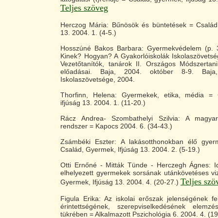
Teljes szöveg
Herczog Mária: Bűnösök és büntetések = Család,
13. 2004. 1. (4-5.)
Hosszúné Bakos Barbara: Gyermekvédelem (p. 3
Kinek? Hogyan? A Gyakorlóiskolák Iskolaszövetség
Vezetőtanítók, tanárok II. Országos Módszertani
előadásai. Baja, 2004. október 8-9. Baja,
Iskolaszövetsége, 2004.
Thorfinn, Helena: Gyermekek, etika, média = 
ifjúság 13. 2004. 1. (11-20.)
Rácz Andrea- Szombathelyi Szilvia: A magya
rendszer = Kapocs 2004. 6. (34-43.)
Zsámbéki Eszter: A lakásotthonokban élő gyer
Család, Gyermek, Ifjúság 13. 2004. 2. (5-19.)
Otti Ernőné - Mitták Tünde - Herczegh Ágnes: Id
elhelyezett gyermekek sorsának utánkövetéses vi
Teljes szö
Gyermek, Ifjúság 13. 2004. 4. (20-27.)
Figula Erika: Az iskolai erőszak jelenségének fe
érintettségének, szerepviselkedésének elemzé
tükrében = Alkalmazott Pszichológia 6. 2004. 4. (19