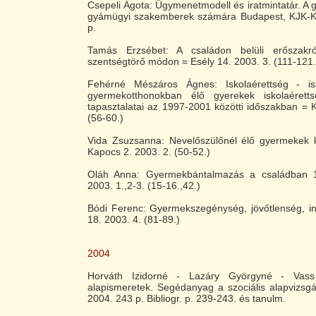
Csepeli Ágota: Ügymenetmodell és iratmintatár. A
gyámügyi szakemberek számára Budapest, KJK-K
p.
Tamás Erzsébet: A családon belüli erőszakr
szentségtörő módon = Esély 14. 2003. 3. (111-121.
Fehérné Mészáros Ágnes: Iskolaérettség - isk
gyermekotthonokban élő gyerekek iskolaéretts
tapasztalatai az 1997-2001 közötti időszakban = 
(56-60.)
Vida Zsuzsanna: Nevelőszülőnél élő gyermekek k
Kapocs 2. 2003. 2. (50-52.)
Oláh Anna: Gyermekbántalmazás a családban 1
2003. 1.,2-3. (15-16.,42.)
Bódi Ferenc: Gyermekszegénység, jövőtlenség, ins
18. 2003. 4. (81-89.)
2004
Horváth Izidorné - Lazáry Györgyné - Vass 
alapismeretek. Segédanyag a szociális alapvizsg
2004. 243 p. Bibliogr. p. 239-243. és tanulm.