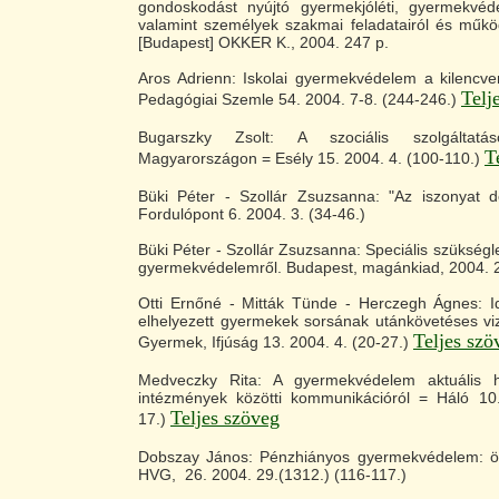
gondoskodást nyújtó gyermekjóléti, gyermekvéd
valamint személyek szakmai feladatairól és működé
[Budapest] OKKER K., 2004. 247 p.
Aros Adrienn: Iskolai gyermekvédelem a kilencv
Telj
Pedagógiai Szemle 54. 2004. 7-8. (244-246.)
Bugarszky Zsolt: A szociális szolgáltatás
T
Magyarországon = Esély 15. 2004. 4. (100-110.)
Büki Péter - Szollár Zsuzsanna: "Az iszonyat d
Fordulópont 6. 2004. 3. (34-46.)
Büki Péter - Szollár Zsuzsanna: Speciális szükség
gyermekvédelemről. Budapest, magánkiad, 2004. 2
Otti Ernőné - Mitták Tünde - Herczegh Ágnes: Id
elhelyezett gyermekek sorsának utánkövetéses vi
Teljes szö
Gyermek, Ifjúság 13. 2004. 4. (20-27.)
Medveczky Rita: A gyermekvédelem aktuális h
intézmények közötti kommunikációról = Háló 1
Teljes szöveg
17.)
Dobszay János: Pénzhiányos gyermekvédelem: ö
HVG, 26. 2004. 29.(1312.) (116-117.)