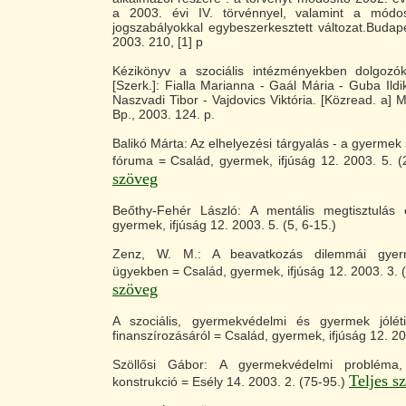
a 2003. évi IV. törvénnyel, valamint a módosí
jogszabályokkal egybeszerkesztett változat.Budap
2003. 210, [1] p
Kézikönyv a szociális intézményekben dolgozó
[Szerk.]: Fialla Marianna - Gaál Mária - Guba Ildi
Naszvadi Tibor - Vajdovics Viktória. [Közread. a] 
Bp., 2003. 124. p.
Balikó Márta: Az elhelyezési tárgyalás - a gyerme
fóruma = Család, gyermek, ifjúság 12. 2003. 5. (
szöveg
Beőthy-Fehér László: A mentális megtisztulás
gyermek, ifjúság 12. 2003. 5. (5, 6-15.)
Zenz, W. M.: A beavatkozás dilemmái gyerm
ügyekben = Család, gyermek, ifjúság 12. 2003. 3. 
szöveg
A szociális, gyermekvédelmi és gyermek jóléti
finanszírozásáról = Család, gyermek, ifjúság 12. 20
Szöllősi Gábor: A gyermekvédelmi probléma,
Teljes s
konstrukció = Esély 14. 2003. 2. (75-95.)