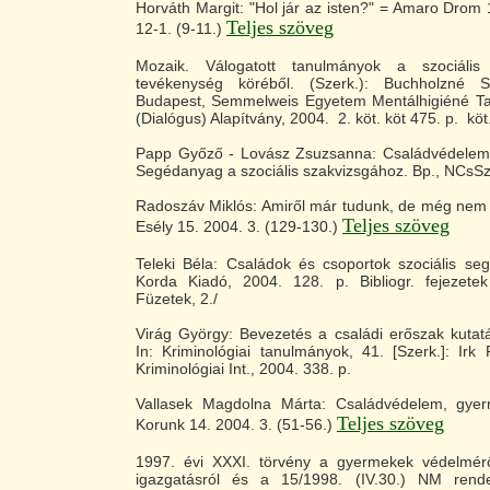
Horváth Margit: "Hol jár az isten?" = Amaro Drom
Teljes szöveg
12-1. (9-11.)
Mozaik. Válogatott tanulmányok a szociális
tevékenység köréből. (Szerk.): Buchholzné 
Budapest, Semmelweis Egyetem Mentálhigiéné T
(Dialógus) Alapítvány, 2004. 2. köt. köt 475. p. köt
Papp Győző - Lovász Zsuzsanna: Családvédelem
Segédanyag a szociális szakvizsgához. Bp., NCsSz
Radoszáv Miklós: Amiről már tudunk, de még nem 
Teljes szöveg
Esély 15. 2004. 3. (129-130.)
Teleki Béla: Családok és csoportok szociális se
Korda Kiadó, 2004. 128. p. Bibliogr. fejezetek
Füzetek, 2./
Virág György: Bevezetés a családi erőszak kutat
In: Kriminológiai tanulmányok, 41. [Szerk.]: Irk
Kriminológiai Int., 2004. 338. p.
Vallasek Magdolna Márta: Családvédelem, gye
Teljes szöveg
Korunk 14. 2004. 3. (51-56.)
1997. évi XXXI. törvény a gyermekek védelmér
igazgatásról és a 15/1998. (IV.30.) NM rend