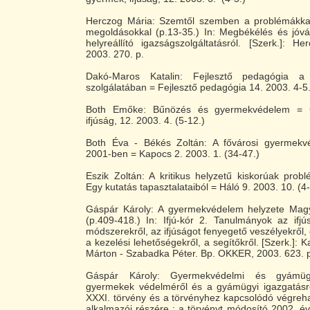
Herczog Mária: Szemtől szemben a problémákka
megoldásokkal (p.13-35.) In: Megbékélés és jóvá
helyreállító igazságszolgáltatásról. [Szerk.]: H
2003. 270. p.
Dakó-Maros Katalin: Fejlesztő pedagógia a
szolgálatában = Fejlesztő pedagógia 14. 2003. 4-5
Both Emőke: Bűnözés és gyermekvédelem = C
ifjúság, 12. 2003. 4. (5-12.)
Both Éva - Békés Zoltán: A fővárosi gyermekvé
2001-ben = Kapocs 2. 2003. 1. (34-47.)
Eszik Zoltán: A kritikus helyzetű kiskorúak prob
Egy kutatás tapasztalataiból = Háló 9. 2003. 10. (4-
Gáspár Károly: A gyermekvédelem helyzete Mag
(p.409-418.) In: Ifjú-kór 2. Tanulmányok az ifjú
módszerekről, az ifjúságot fenyegető veszélyekről,
a kezelési lehetőségekről, a segítőkről. [Szerk.]:
Márton - Szabadka Péter. Bp. OKKER, 2003. 623. 
Gáspár Károly: Gyermekvédelmi és gyámüg
gyermekek védelméről és a gyámügyi igazgatásró
XXXI. törvény és a törvényhez kapcsolódó végreha
alkalmazói részére : a törvényt módosító 2002. évi