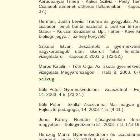
Abrudbányai Tímea - Katics Szilvia - Pesty Ta
Családok átmeneti otthonai Hollandiában = Kapoc
37.)
Herman, Judith Lewis: Trauma és gyógyulás. Az
családon belüli bántalmazástól a politikai terrori
Gábor – Kulcsár Zsuzsanna. Bp., Háttér - Kávé K
Bibliogr. jegyz. /Tűz-hely könyvek/
Szikulai István: Beszámoló a gyermekvéde
nagykorúságuk után kikerült fiatal felnőtt
vizsgálatáról = Kapocs 2. 2003. 2. (22-32.)
Maros Katalin - Tóth Olga: Az iskolai gyermekvé
vizsgálata Magyarországon = Háló 9. 2003. 6-
szöveg
Büki Péter: Gyermekvédelem - válaszútnál = Fej
14. 2003. 4-5. (23-24.)
Büki Péter - Szollár Zsuzsanna: Mai magyar 
Fejlesztő pedagógia, 14. 2003. 4-5. (4-11.)
Jenei Károly: Rendőri ifjúságvédelem Bors
megyében = Belügyi Szemle 51. 2003. 7-8. 173-18
Herczog Mária: Gyermekvédelem és családtámo
gyermek, ifjúság, 12. 2003. 6. (4-5.)