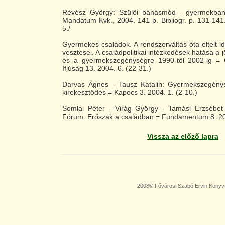
Révész György: Szülői bánásmód - gyermekbánt
Mandátum Kvk., 2004. 141 p. Bibliogr. p. 131-141.
5./
Gyermekes családok. A rendszerváltás óta eltelt 
vesztesei. A családpolitikai intézkedések hatása a 
és a gyermekszegénységre 1990-től 2002-ig = 
Ifjúság 13. 2004. 6. (22-31.)
Darvas Ágnes - Tausz Katalin: Gyermekszegény
kirekesztődés = Kapocs 3. 2004. 1. (2-10.)
Somlai Péter - Virág György - Tamási Erzsébet
Fórum. Erőszak a családban = Fundamentum 8. 200
Vissza az előző lapra
2008© Fővárosi Szabó Ervin Könyv