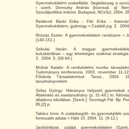
Gyermekvédelmi szakellátás. Segédanyag a szociá
/ szerk. Domszky András [közread. a] Nem
Szociálpolitikai Intézet. Budapest, NCsSzI, 2004. 2
Reiderné Bánki Erika - Filó Erika - Katoná
Gyermekvédelem, gyámügy = Családi jog 2. 2004.
Rózsás Eszter: A gyermekvédelem rendszere = 
(140-151.)
Szikulai István: A magyar gyermekvédele
kulcskérdései – egy lehetséges szakmai stratégi
3. 2004. 5. (58-64.)
Molnár Katalin: A rendvédelmi munka társadalm
Tudományos konferencia. 2003. november 11-12. 
Főiskola Társadalomtud. Tansz., 2004. 16
tanulmányonként
Szilas György: Hátrányos helyzetű gyermekek 
Áttekintés és esettanulmány (p. 31-49.) In: Kihívá
általános iskolában. [Szerk.]: Szontagh Pál. Bp. Pon
85,[2] p.
Takács Imre: A családsegítő- és gyermekjóléti szo
fontosabb adatai = Háló 10. 2004. 11. (9-12.)
Javítóintézet, család, gyermekvédelem (Szerk