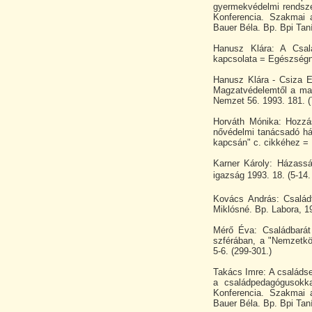
gyermekvédelmi rendsze
Konferencia. Szakmai a
Bauer Béla. Bp. Bpi Taní
Hanusz Klára: A Csal
kapcsolata = Egészségne
Hanusz Klára - Csiza E
Magzatvédelemtől a mag
Nemzet 56. 1993. 181. (
Horváth Mónika: Hozzá
nővédelmi tanácsadó hál
kapcsán" c. cikkéhez = 
Karner Károly: Házass
igazság 1993. 18. (5-14.
Kovács András: Családt
Miklósné. Bp. Labora, 19
Mérő Éva: Családbarát 
szférában, a "Nemzetkö
5-6. (299-301.)
Takács Imre: A családs
a családpedagógusokka
Konferencia. Szakmai a
Bauer Béla. Bp. Bpi Taní