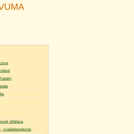
ÍVUMA
uzsa
uláné
Katalin
agda
lia
osok ellátása
, családgondozás