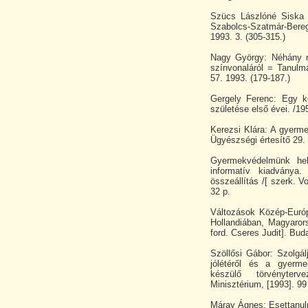
Szücs Lászlóné Siska Ka
Szabolcs-Szatmár-Bere
1993. 3. (305-315.)
Nagy György: Néhány m
színvonaláról = Tanulm
57. 1993. (179-187.)
Gergely Ferenc: Egy k
születése első évei. /19
Kerezsi Klára: A gyerm
Ügyészségi értesítő 29. 
Gyermekvédelmünk hel
informatív kiadványa.
összeállítás /[ szerk. 
32 p.
Változások Közép-Európa
Hollandiában, Magyaror
ford. Cseres Judit]. Bu
Szöllősi Gábor: Szolgá
jólétéről és a gyerme
készülő törvényterve
Minisztérium, [1993]. 99
Máray Ágnes: Esettanulm