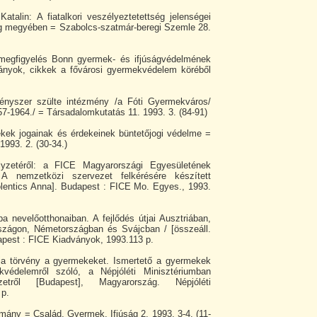
talin: A fiatalkori veszélyeztetettség jelenségei
g megyében = Szabolcs-szatmár-beregi Szemle 28.
egfigyelés Bonn gyermek- és ifjúságvédelmének
ányok, cikkek a fővárosi gyermekvédelem köréből
ényszer szülte intézmény /a Fóti Gyermekváros/
57-1964./ = Társadalomkutatás 11. 1993. 3. (84-91)
ekek jogainak és érdekeinek büntetőjogi védelme =
1993. 2. (30-34.)
yzetéről: a FICE Magyarországi Egyesületének
 A nemzetközi szervezet felkérésére készített
Volentics Anna]. Budapest : FICE Mo. Egyes., 1993.
 nevelőotthonaiban. A fejlődés útjai Ausztriában,
szágon, Németországban és Svájcban / [összeáll.
dapest : FICE Kiadványok, 1993.113 p.
lja törvény a gyermekeket. Ismertető a gyermekek
kvédelemről szóló, a Népjóléti Minisztériumban
zetről [Budapest], Magyarország. Népjóléti
 p.
ány = Család, Gyermek, Ifjúság 2. 1993. 3-4. (11-