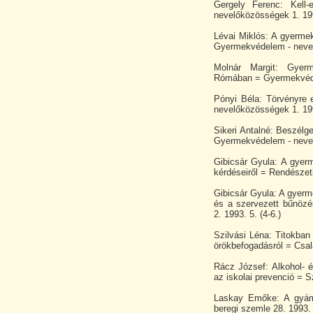
Gergely Ferenc: Kell
nevelőközösségek 1. 199
Lévai Miklós: A gyerme
Gyermekvédelem - nevel
Molnár Margit: Gyerm
Rómában = Gyermekvédel
Pónyi Béla: Törvényre
nevelőközösségek 1. 199
Sikeri Antalné: Beszélge
Gyermekvédelem - nevel
Gibicsár Gyula: A gyer
kérdéseiről = Rendészeti
Gibicsár Gyula: A gyerm
és a szervezett bűnöz
2. 1993. 5. (4-6.)
Szilvási Léna: Titokba
örökbefogadásról = Csalá
Rácz József: Alkohol- 
az iskolai prevenció = 
Laskay Emőke: A gyám
beregi szemle 28. 1993. 