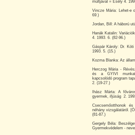
múltjával = Esély 4. 199
Vincze Mária: Lehet-e 
69.)
Jordan, Bill: A háború u
Hanák Katalin: Variáci
4. 1993. 6. (82-96.)
Gáspár Károly: Dr. Kóti
1993. 5. (15.)
Kozma Blanka: Az állam 
Herczog Mária - Révés
és a GYIVI munkatá
kapcsolódó program tapa
2. (19-27.)
Ihász Márta: A fővár
gyermek, ifjúság 2. 1993
Csecsemőotthonok és
néhány vizsgálatáról. [Ös
(81-87.)
Gergely Béla: Beszélget
Gyermekvédelem - nevel