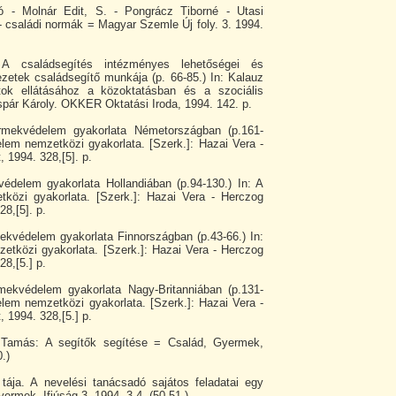
 - Molnár Edit, S. - Pongrácz Tiborné - Utasi
- családi normák = Magyar Szemle Új foly. 3. 1994.
A családsegítés intézményes lehetőségei és
ezetek családsegítő munkája (p. 66-85.) In: Kalauz
tok ellátásához a közoktatásban és a szociális
áspár Károly. OKKER Oktatási Iroda, 1994. 142. p.
rmekvédelem gyakorlata Németországban (p.161-
lem nemzetközi gyakorlata. [Szerk.]: Hazai Vera -
 1994. 328,[5]. p.
édelem gyakorlata Hollandiában (p.94-130.) In: A
közi gyakorlata. [Szerk.]: Hazai Vera - Herczog
28,[5]. p.
ekvédelem gyakorlata Finnországban (p.43-66.) In:
tközi gyakorlata. [Szerk.]: Hazai Vera - Herczog
28,[5.] p.
mekvédelem gyakorlata Nagy-Britanniában (p.131-
lem nemzetközi gyakorlata. [Szerk.]: Hazai Vera -
 1994. 328,[5.] p.
 Tamás: A segítők segítése = Család, Gyermek,
0.)
tája. A nevelési tanácsadó sajátos feladatai egy
ermek, Ifjúság 3. 1994. 3-4. (50-51.)