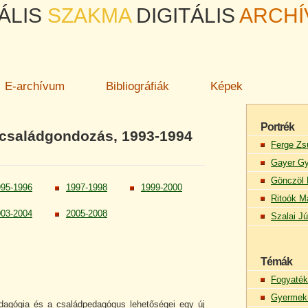
ÁLIS
SZAKMA
DIGITÁLIS
ARCH
E-archívum
Bibliográfiák
Képek
Portrék
 családgondozás, 1993-1994
Ferge Zs
Gayer Gy
Gönczöl 
995-1996
1997-1998
1999-2000
Ritoók M
003-2004
2005-2008
Szalai Jú
Témák
Fogyaték
Gyermek-
edagógia és a családpedagógus lehetőségei egy új