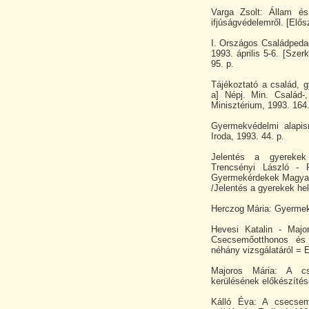
Varga Zsolt: Állam é
ifjúságvédelemről. [Elősz
I. Országos Családpeda
1993. április 5-6. [Szer
95. p.
Tájékoztató a család, g
a] Népj. Min. Család-,
Minisztérium, 1993. 164
Gyermekvédelmi alapis
Iroda, 1993. 44. p.
Jelentés a gyerekek 
Trencsényi László - 
Gyermekérdekek Magyaro
/Jelentés a gyerekek he
Herczog Mária: Gyermekv
Hevesi Katalin - Maj
Csecsemőotthonos és
néhány vizsgálatáról = E
Majoros Mária: A cs
kerülésének előkészítése
Kálló Éva: A csecsem