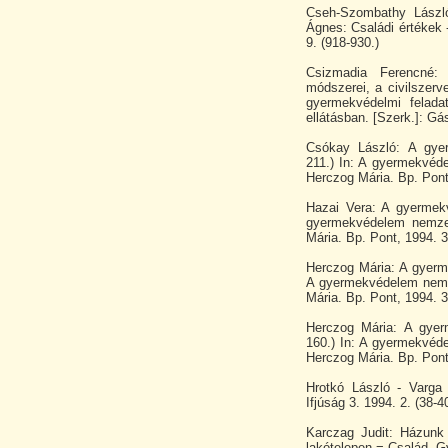
Cseh-Szombathy László
Ágnes: Családi értékek 
9. (918-930.)
Csizmadia Ferencné: 
módszerei, a civilszerv
gyermekvédelmi felada
ellátásban. [Szerk.]: G
Csókay László: A gye
211.) In: A gyermekvéde
Herczog Mária. Bp. Pont,
Hazai Vera: A gyermekv
gyermekvédelem nemzet
Mária. Bp. Pont, 1994. 3
Herczog Mária: A gyerm
A gyermekvédelem nemze
Mária. Bp. Pont, 1994. 3
Herczog Mária: A gyer
160.) In: A gyermekvéde
Herczog Mária. Bp. Pont,
Hrotkó László - Varga
Ifjúság 3. 1994. 2. (38-4
Karczag Judit: Házunk 
lakótelepen = Család, Gy