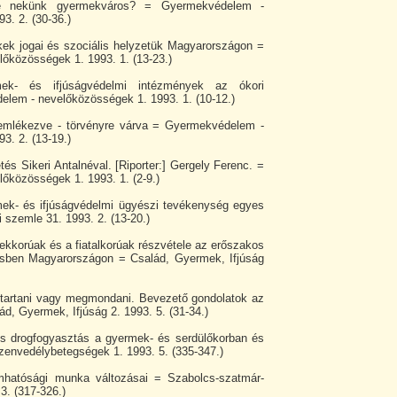
-e nekünk gyermekváros? = Gyermekvédelem -
3. 2. (30-36.)
kek jogai és szociális helyzetük Magyarországon =
őközösségek 1. 1993. 1. (13-23.)
ek- és ifjúságvédelmi intézmények az ókori
em - nevelőközösségek 1. 1993. 1. (10-12.)
 emlékezve - törvényre várva = Gyermekvédelem -
3. 2. (13-19.)
tés Sikeri Antalnéval. [Riporter:] Gergely Ferenc. =
őközösségek 1. 1993. 1. (2-9.)
mek- és ifjúságvédelmi ügyészi tevékenység egyes
 szemle 31. 1993. 2. (13-20.)
ekkorúak és a fiatalkorúak részvétele az erőszakos
ésben Magyarországon = Család, Gyermek, Ifjúság
n tartani vagy megmondani. Bevezető gondolatok az
d, Gyermek, Ifjúság 2. 1993. 5. (31-34.)
és drogfogyasztás a gyermek- és serdülőkorban és
Szenvedélybetegségek 1. 1993. 5. (335-347.)
hatósági munka változásai = Szabolcs-szatmár-
3. (317-326.)