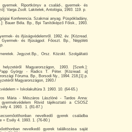
s gyermek. Riportkönyv a család-, gyermek- és
ó]: Varga Zsolt. Lakitelek, Antológia, 1993. 119. p.
gógiai Konferencia. Szakmai anyag. Püspökladány,
k.]: Bauer Béla. Bp., Bpi Tanítóképző Főisk., 1993.
yermek- és ifjúságvédelemről. 1992. év. [Közread.
 Gyermek- és Ifjúságpol. Főoszt. Bp., Népjóléti
.p.
meretek. Jegyzet.Bp., Orsz. Közokt. Szolgáltató
helyzetéről Magyarországon, 1993. [Szerk.]:
Papp György - Radics T. Péter. [Közread. a]
rszági Fóruma. Bp., Borsodi Ny., 1994. 218,[1] p.
lyzetéről Magyarországon, 1993./
édelem = Iskolakultúra 3. 1993. 10. (64-65.)
oros Mária - Mészáros Lászlóné - Tardos Anna:
 gyermekvédelem Rövid tájékoztató a CSOSZ
sély 4. 1993. 1. (81-87.)
ecsemőotthonban nevelkedő gyerek családba
 = Esély 4. 1993. 1. (76-80.)
őotthonban nevelkedő gyerek találkozása saját