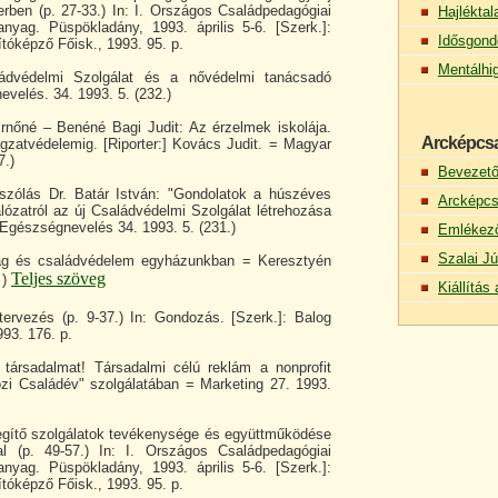
rben (p. 27-33.) In: I. Országos Családpedagógiai
Hajlékta
nyag. Püspökladány, 1993. április 5-6. [Szerk.]:
Idősgond
tóképző Főisk., 1993. 95. p.
Mentálhi
ádvédelmi Szolgálat és a nővédelmi tanácsadó
velés. 34. 1993. 5. (232.)
rnőné – Benéné Bagi Judit: Az érzelmek iskolája.
Arcképcs
zatvédelemig. [Riporter:] Kovács Judit. = Magyar
7.)
Bevezet
szólás Dr. Batár István: "Gondolatok a húszéves
Arcképcs
ózatról az új Családvédelmi Szolgálat létrehozása
Egészségnevelés 34. 1993. 5. (231.)
Emlékez
Szalai Jú
ág és családvédelem egyházunkban = Keresztyén
Teljes szöveg
 )
Kiállítá
ervezés (p. 9-37.) In: Gondozás. [Szerk.]: Balog
93. 176. p.
társadalmat! Társadalmi célú reklám a nonprofit
zi Családév" szolgálatában = Marketing 27. 1993.
egítő szolgálatok tevékenysége és együttműködése
l (p. 49-57.) In: I. Országos Családpedagógiai
nyag. Püspökladány, 1993. április 5-6. [Szerk.]:
tóképző Főisk., 1993. 95. p.