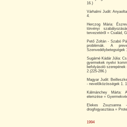
16.)
Várhalmi Judit: Anyaolt
4.
Herczog Mária: Észre
törvényi szabályozásá
tervezetéről = Család, G
Pető Zoltán - Szabó Pál
problémák. A prev
Szenvedélybetegségek 1.
Sugárné Kádár Júlia: Cs
gyermekek nyelvi kommu
befolyásoló szerepének 
2.(225-286.)
Magyar Judit: Beillesz
- nevelőközösségek 1. 19
Kálmánchey Márta: Az
elemzése = Gyermekvéd.
Elekes Zsuzsanna -
drogfogyasztása = Protes
1994