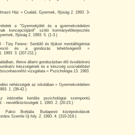
almazó Ház = Család, Gyermek, Ifjúság 2. 1993. 3-
vételek a "Gyermekjólét és a gyermekvédelem
nak koncepciójáról" szóló kormányelőterjesztés
yermek, Ifjúság 2. 1993. 5. (1-3.)
 - Túry Ferenc: Serdülő és ifjúkori mentálhigiéniai
enció és a gondozás lehetőségeiről =
 1993. 3. (207-211.)
aládban, illetve állami gondozásban élő óvodáskorú
nikatív készségének és e készség szociabilitást
összehasonlító vizsgálata = Pszichológia 13. 1993.
kedési nehézségek az iskolában = Gyermekvédelem
93. 1. (38-42.)
 intézetbe kerülés pszichológiai szempontú
 - nevelőközösségek 1. 1993. 2. (20-23.)
 Paksi Borbála: Budapesti középiskolások
táns Szemle Új foly. 2. 1993. 4. (310-319.)