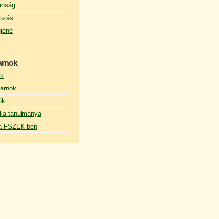
lanság
ozás
giéné
arnok
ők
arnok
ők
lia tanulmánya
s a FSZEK-ben