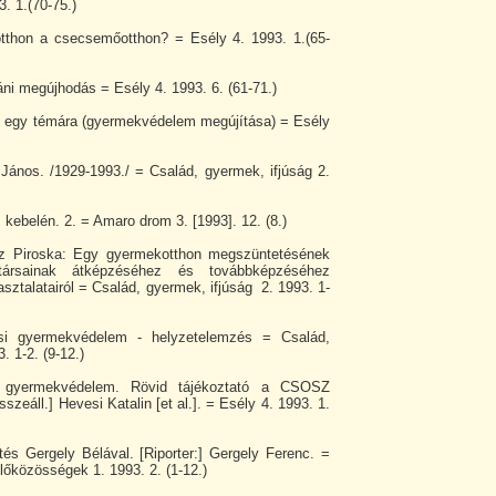
3. 1.(70-75.)
otthon a csecsemőotthon? = Esély 4. 1993. 1.(65-
táni megújhodás = Esély 4. 1993. 6. (61-71.)
ók egy témára (gyermekvédelem megújítása) = Esély
 János. /1929-1993./ = Család, gyermek, ifjúság 2.
kebelén. 2. = Amaro drom 3. [1993]. 12. (8.)
z Piroska: Egy gyermekotthon megszüntetésének
rsainak átképzéséhez és továbbképzéséhez
sztalatairól = Család, gyermek, ifjúság 2. 1993. 1-
osi gyermekvédelem - helyzetelemzés = Család,
. 1-2. (9-12.)
 gyermekvédelem. Rövid tájékoztató a CSOSZ
szeáll.] Hevesi Katalin [et al.]. = Esély 4. 1993. 1.
és Gergely Bélával. [Riporter:] Gergely Ferenc. =
őközösségek 1. 1993. 2. (1-12.)