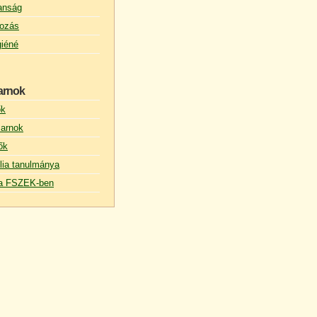
lanság
ozás
giéné
arnok
ők
arnok
ők
lia tanulmánya
s a FSZEK-ben