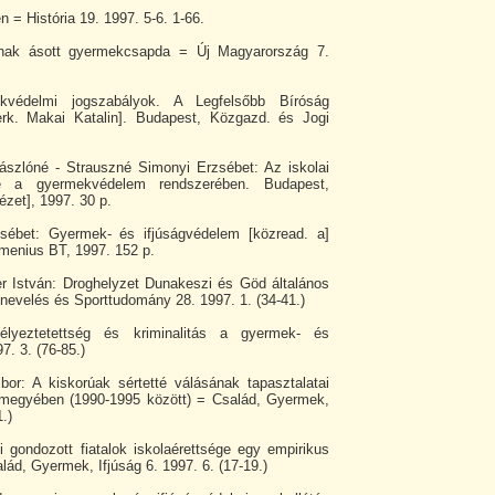
 = História 19. 1997. 5-6. 1-66.
knak ásott gyermekcsapda = Új Magyarország 7.
kvédelmi jogszabályok. A Legfelsőbb Bíróság
szerk. Makai Katalin]. Budapest, Közgazd. és Jogi
Lászlóné - Strauszné Simonyi Erzsébet: Az iskolai
e a gyermekvédelem rendszerében. Budapest,
ézet], 1997. 30 p.
sébet: Gyermek- és ifjúságvédelem [közread. a]
enius BT, 1997. 152 p.
er István: Droghelyzet Dunakeszi és Göd általános
tnevelés és Sporttudomány 28. 1997. 1. (34-41.)
lyeztetettség és kriminalitás a gyermek- és
7. 3. (76-85.)
or: A kiskorúak sértetté válásának tapasztalatai
megyében (1990-1995 között) = Család, Gyermek,
1.)
i gondozott fiatalok iskolaérettsége egy empirikus
lád, Gyermek, Ifjúság 6. 1997. 6. (17-19.)