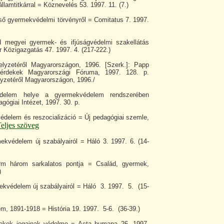
lamtitkárral = Köznevelés 53. 1997. 11. (7.)
ső gyermekvédelmi törvényről = Comitatus 7. 1997.
 megyei gyermek- és ifjúságvédelmi szakellátás
 Közigazgatás 47. 1997. 4. (217-222.)
elyzetéről Magyarországon, 1996. [Szerk.]: Papp
érdekek Magyarországi Fóruma, 1997. 128. p.
lyzetéről Magyarországon, 1996./
édelem helye a gyermekvédelem rendszerében
gógiai Intézet, 1997. 30. p.
delem és reszocializáció = Új pedagógiai szemle,
eljes szöveg
ekvédelem új szabályairól = Háló 3. 1997. 6. (14-
orm három sarkalatos pontja = Család, gyermek,
)
ekvédelem új szabályairól = Háló 3. 1997. 5. (15-
, 1891-1918 = História 19. 1997. 5-6. (36-39.)
mekek jogainak védelme = Acta humana 26. 1997.