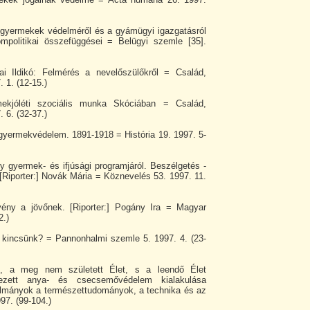
 gyermekek védelméről és a gyámügyi igazgatásról
ompolitikai összefüggései = Belügyi szemle [35].
i Ildikó: Felmérés a nevelőszülőkről = Család,
 1. (12-15.)
kjóléti szociális munka Skóciában = Család,
 6. (32-37.)
gyermekvédelem. 1891-1918 = História 19. 1997. 5-
 gyermek- és ifjúsági programjáról. Beszélgetés -
 [Riporter:] Novák Mária = Köznevelés 53. 1997. 11.
vény a jövőnek. [Riporter:] Pogány Ira = Magyar
2.)
b kincsünk? = Pannonhalmi szemle 5. 1997. 4. (23-
, a meg nem született Élet, s a leendő Élet
ezett anya- és csecsemővédelem kialakulása
lmányok a természettudományok, a technika és az
997. (99-104.)