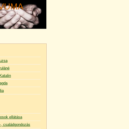
ÍVUMA
uzsa
uláné
Katalin
agda
lia
osok ellátása
, családgondozás