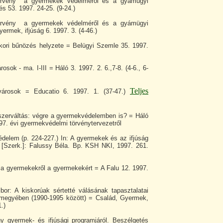
örvény a gyermekek védelméről és a gyámügyi
s 53. 1997. 24-25. (9-24.)
örvény a gyermekek védelméről és a gyámügyi
yermek, ifjúság 6. 1997. 3. (4-46.)
úkori bűnözés helyzete = Belügyi Szemle 35. 1997.
sok - ma. I-III = Háló 3. 1997. 2. 6.,7-8. (4-6., 6-
Teljes
városok = Educatio 6. 1997. 1. (37-47.)
zerváltás: végre a gyermekvédelemben is? = Háló
997. évi gyermekvédelmi törvénytervezetről
elem (p. 224-227.) In: A gyermekek és az ifjúság
 [Szerk.]: Falussy Béla. Bp. KSH NKI, 1997. 261.
 a gyermekekről a gyermekekért = A Falu 12. 1997.
or: A kiskorúak sértetté válásának tapasztalatai
megyében (1990-1995 között) = Család, Gyermek,
1.)
 gyermek- és ifjúsági programjáról. Beszélgetés