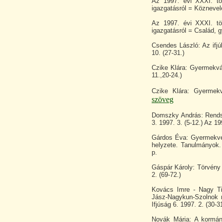
Az 1997. évi XXXI. t
igazgatásról = Köznevelé
Az 1997. évi XXXI. t
igazgatásról = Család, g
Csendes László: Az ifj
10. (27-31.)
Czike Klára: Gyermekváro
11.,20-24.)
Czike Klára: Gyermek
szöveg
Domszky András: Rends
3. 1997. 3. (5-12.) Az 1
Gárdos Éva: Gyermekvéd
helyzete. Tanulmányok.
p.
Gáspár Károly: Törvény
2. (69-72.)
Kovács Imre - Nagy Tib
Jász-Nagykun-Szolnok 
Ifjúság 6. 1997. 2. (30-3
Novák Mária: A kormány