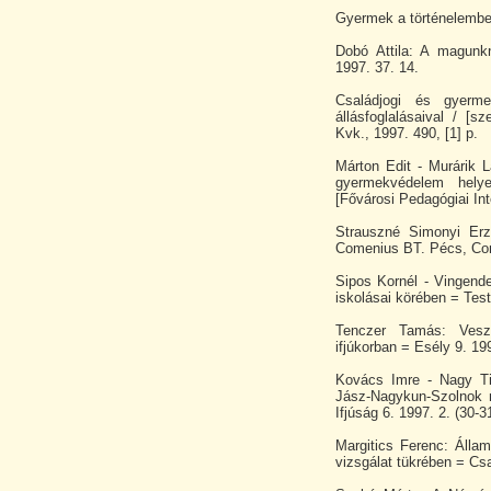
Gyermek a történelemben
Dobó Attila: A magun
1997. 37. 14.
Családjogi és gyerme
állásfoglalásaival / [
Kvk., 1997. 490, [1] p.
Márton Edit - Murárik 
gyermekvédelem hely
[Fővárosi Pedagógiai Int
Strauszné Simonyi Erz
Comenius BT. Pécs, Com
Sipos Kornél - Vingend
iskolásai körében = Tes
Tenczer Tamás: Veszé
ifjúkorban = Esély 9. 199
Kovács Imre - Nagy Tib
Jász-Nagykun-Szolnok 
Ifjúság 6. 1997. 2. (30-3
Margitics Ferenc: Állam
vizsgálat tükrében = Csa