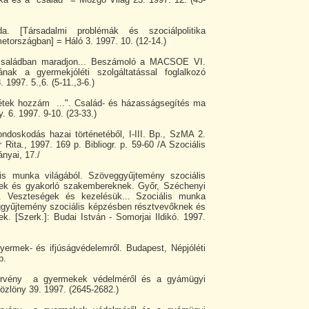
a. [Társadalmi problémák és szociálpolitika
tországban] = Háló 3. 1997. 10. (12-14.)
 családban maradjon... Beszámoló a MACSOE VI.
ának a gyermekjóléti szolgáltatással foglalkozó
 1997. 5.,6. (5-11.,3-6.)
étek hozzám ...". Család- és házasságsegítés ma
. 6. 1997. 9-10. (23-33.)
ndoskodás hazai történetéből, I-III. Bp., SzMA 2.
r Rita., 1997. 169 p. Bibliogr. p. 59-60 /A Szociális
nyai, 17./
is munka világából. Szöveggyűjtemény szociális
ek és gyakorló szakembereknek. Győr, Széchenyi
t. Veszteségek és kezelésük... Szociális munka
gyűjtemény szociális képzésben résztvevőknek és
. [Szerk.]: Budai István - Somorjai Ildikó. 1997.
yermek- és ifjúságvédelemről. Budapest, Népjóléti
p.
örvény a gyermekek védelméről és a gyámügyi
özlöny 39. 1997. (2645-2682.)