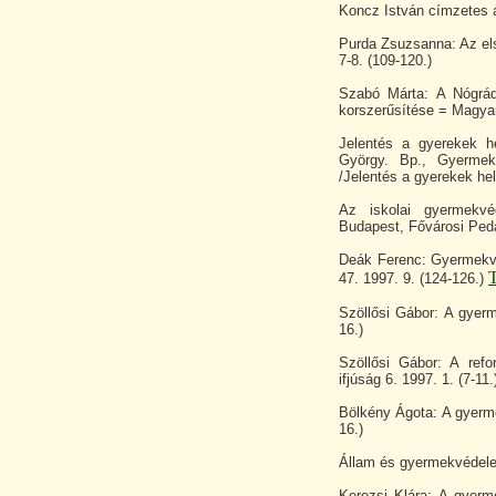
Koncz István címzetes ál
Purda Zsuzsanna: Az el
7-8. (109-120.)
Szabó Márta: A Nógrád
korszerűsítése = Magyar
Jelentés a gyerekek h
György. Bp., Gyermek
/Jelentés a gyerekek he
Az iskolai gyermekv
Budapest, Fővárosi Peda
Deák Ferenc: Gyermekvé
T
47. 1997. 9. (124-126.)
Szöllősi Gábor: A gyerm
16.)
Szöllősi Gábor: A ref
ifjúság 6. 1997. 1. (7-11.
Bölkény Ágota: A gyerm
16.)
Állam és gyermekvédelem
Kerezsi Klára: A gyer