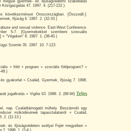
 megyei gyermek- és ifjúságvédelmi szakellátás
 Közigazgatás 47. 1997. 4. (217-222.)
s következményei Oroszországban. [Összeáll.]:
rmek, Ifjúság 6. 1997. 2. (32-33.)
 abuse and sexual violence. East-West Conference.
mber 5-7. [Gyermekekkel szembeni szexuális
] = "Végeken" 8. 1997. 1. (38-40.)
ügyi Szemle 35. 1997. 10. 7-123.
iális + föld + program = szociális földprogram? =
-48.)
 és gyakorlat = Család, Gyermek, Ifjúság 7. 1998.
Teljes
át jogalkotás = Vigilia 63. 1998. 2. (88-94)
 fel, nap. Családtámogató műhely. Beszámoló egy
endszer működésének tapasztalatairól = Család,
. 2. (11-13.)
ek- és ifjúságvédelem esélyei Fejér megyében =
 7. 1998. 1. (2-4.)