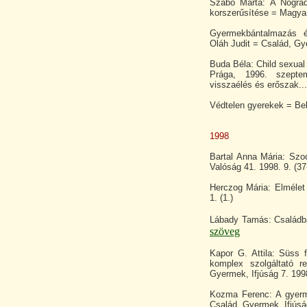
Szabó Márta: A Nógrád
korszerűsítése = Magyar
Gyermekbántalmazás é
Oláh Judit = Család, Gye
Buda Béla: Child sexual
Prága, 1996. szepte
visszaélés és erőszak...
Védtelen gyerekek = Bel
1998
Bartal Anna Mária: Szoc
Valóság 41. 1998. 9. (37
Herczog Mária: Elmélet
1. (1.)
Lábady Tamás: Családbar
szöveg
Kapor G. Attila: Süss
komplex szolgáltató r
Gyermek, Ifjúság 7. 1998
Kozma Ferenc: A gyerm
Család, Gyermek, Ifjúság