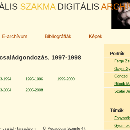
ÁLIS
SZAKMA
DIGITÁLIS
ARCH
E-archívum
Bibliográfiák
Képek
Portrék
 családgondozás, 1997-1998
Ferge Zs
Gayer Gy
Gönczöl 
3-1994
1995-1996
1999-2000
Ritoók M
3-2004
2005-2008
Szalai Jú
Témák
Fogyaték
Gyermek-
 család - társadalom = Új Pedagógiai Szemle 47.