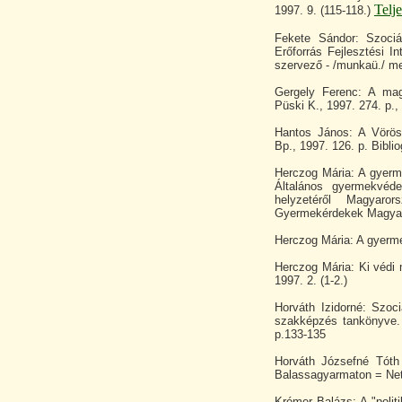
Telj
1997. 9. (115-118.)
Fekete Sándor: Szociá
Erőforrás Fejlesztési I
szervező - /munkaü./ me
Gergely Ferenc: A mag
Püski K., 1997. 274. p., 
Hantos János: A Vörösk
Bp., 1997. 126. p. Biblio
Herczog Mária: A gyerm
Általános gyermekvéde
helyzetéről Magyaro
Gyermekérdekek Magyaro
Herczog Mária: A gyerme
Herczog Mária: Ki védi
1997. 2. (1-2.)
Horváth Izidorné: Szoc
szakképzés tankönyve. B
p.133-135
Horváth Józsefné Tóth
Balassagyarmaton = Netw
Krémer Balázs: A "polit