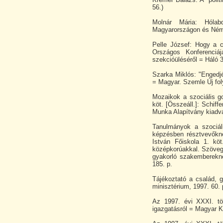
56.)
Molnár Mária: Hólabd
Magyarországon és Néme
Pelle József: Hogy a
Országos Konferenciáj
szekcióüléséről = Háló 3.
Szarka Miklós: "Engedj
= Magyar. Szemle Új foly
Mozaikok a szociális go
köt. [Összeáll.]: Schiffe
Munka Alapítvány kiadvá
Tanulmányok a szociál
képzésben résztvevőkn
István Főiskola 1. kö
középkorúakkal. Szöveg
gyakorló szakembereknek
185. p.
Tájékoztató a család, g
minisztérium, 1997. 60. 
Az 1997. évi XXXI. t
igazgatásról = Magyar K