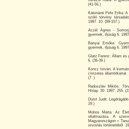
(41-56.)
Katonáné Pehr Erika: A
szóló törvény társadal
1997. 10. (99-107.)
Aczél Ágnes - Somorja
gyermek, ifjúság 6. 1997.
Bányai Emőke: Gyerme
gyermek, ifjúság 6. 1997.
Glatz Ferenc: Állam és 
6. (36-39.)
Koncz István: A kormány
címzetes államtitkárral.
(7. )
Radoszláv Miklós: Tör
Hírlap. 30. 1997. 255. (2
Durst Judit: Legdrágáb
29.)
Mohos Márta: Az Élet
oltalmazása. A szerv
Magyarországon = Tanu
orvoslás történetéből. 1