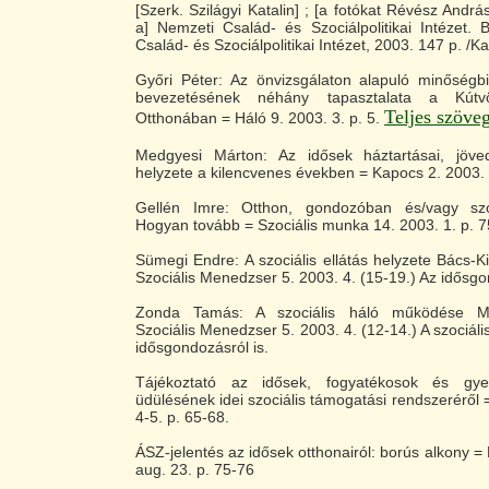
[Szerk. Szilágyi Katalin] ; [a fotókat Révész Andr
a] Nemzeti Család- és Szociálpolitikai Intézet.
Család- és Szociálpolitikai Intézet, 2003. 147 p. /K
Győri Péter: Az önvizsgálaton alapuló minőségbi
bevezetésének néhány tapasztalata a Kútvö
Teljes szöve
Otthonában = Háló 9. 2003. 3. p. 5.
Medgyesi Márton: Az idősek háztartásai, jöve
helyzete a kilencvenes években = Kapocs 2. 2003. 
Gellén Imre: Otthon, gondozóban és/vagy szoc
Hogyan tovább = Szociális munka 14. 2003. 1. p. 7
Sümegi Endre: A szociális ellátás helyzete Bács
Szociális Menedzser 5. 2003. 4. (15-19.) Az idősgo
Zonda Tamás: A szociális háló működése M
Szociális Menedzser 5. 2003. 4. (12-14.) A szociáli
idősgondozásról is.
Tájékoztató az idősek, fogyatékosok és gy
üdülésének idei szociális támogatási rendszeréről 
4-5. p. 65-68.
ÁSZ-jelentés az idősek otthonairól: borús alkony =
aug. 23. p. 75-76