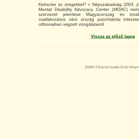
Ketrecbe az öregekkel? = Népszabadság 2003. jún
Mental Disability Advocacy Center (MDAC) nem
szervezet jelentése Magyarország és tov
csatlakozásra váró ország pszichiátriai intézet
otthonaiban végzett vizsgálatairól.
Vissza az előző lapra
2008© Fővárosi Szabó Ervin Könyv