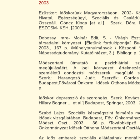
2003
Ezüstkor: Időskorúak Magyarországon. 2002- Közp
Hivatal, Egészségügyi, Szociális és Családüg
Összeáll. Göncz Kinga [et al.] Szerk. Dóra Il
ESZCSM- KSH, [2003]
Dobossy Imre- Molnár Edit, S. - Virágh Esz
társadalmi környezet. [Életünk fordulópontjai] 
2003., 167 p. /Műhelytanulmányok / Központi Sta
Népességtudományi Kutatóintézet, 3.) Bibliogr. p. 
Módszertani útmutató a pszichiátriai szo
megújulásáért. A jogi környezet értelmezése
szemléletű gondozási módszerek, megújuló sze
Szerk.: Harangozó Judit. Szerzők: Gordos
Budapest,Fővárosi Önkorm. Idősek Otthona Módszt
p.
Időskori depresszió és szorongás. Szerk. Kovács
Hillary Bogner ... et al.] Budapest, Springer, 2003.
Szabó Lajos: Szociális készségszint felmérés me
idősek vizsgálatában. Budapest, Főv. Önkormányz
Módszt. Oszt., 2003. 36 p. /Továbbképző f
Önkormányzat Idősek Otthona Módszertani Osztály,
Az idős emberek szociális ellátásának mentálhi