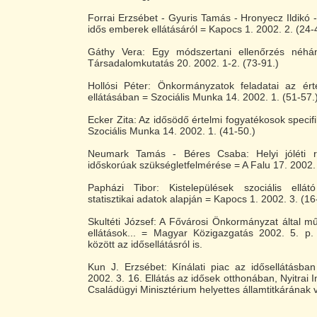
Forrai Erzsébet - Gyuris Tamás - Hronyecz Ildikó -
idős emberek ellátásáról = Kapocs 1. 2002. 2. (24-
Gáthy Vera: Egy módszertani ellenőrzés néhán
Társadalomkutatás 20. 2002. 1-2. (73-91.)
Hollósi Péter: Önkormányzatok feladatai az ért
ellátásában = Szociális Munka 14. 2002. 1. (51-57.
Ecker Zita: Az idősödő értelmi fogyatékosok specif
Szociális Munka 14. 2002. 1. (41-50.)
Neumark Tamás - Béres Csaba: Helyi jóléti 
időskorúak szükségletfelmérése = A Falu 17. 2002. 
Papházi Tibor: Kistelepülések szociális ellát
statisztikai adatok alapján = Kapocs 1. 2002. 3. (16
Skultéti József: A Fővárosi Önkormányzat által műk
ellátások... = Magyar Közigazgatás 2002. 5. p
között az idősellátásról is.
Kun J. Erzsébet: Kínálati piac az idősellátásb
2002. 3. 16. Ellátás az idősek otthonában, Nyitrai I
Családügyi Minisztérium helyettes államtitkárának