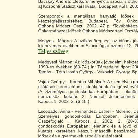
Bácskay Andrea: Életkörülmények a szociális otth
a] Központi Statisztikai Hivatal. Budapest,KSH, 2002
Szempontok a mentálisan hanyatló idősek v
készségfejlesztéséhez. Budapest, Főv. Önk
Otthona Módszt. Oszt., 2002. 47 p. /Továbbképző
Önkormányzat Idősek Otthona Módszertani Osztály,
Megyesi Márton: A szűkös öregség: az idősek jöv
kilencvenes években = Szociológiai szemle 12. 2
Teljes szöveg
Medgyesi Márton: Az időskorúak jövedelmi helyze
1990-es években (60-74.) In: Társadalmi riport 200
Tamás – Tóth István György - Vukovich György. Bp
Vajda Györgyi - Korintus Mihályné: A személyes g
ellátások keresletének, kínálatának és igénybevé
/A "Személyes gondoskodás Európában - jelenün
nemzetközi kutatás 2. Nemzeti Jelentésének ö
Kapocs 1. 2002. 2. (6-18.)
Escobado, Anna - Fernandez, Esther - Moreno, Da
Személyes gondoskodás Európában. Jelen
Összefoglaló = Kapocs 1. 2002. 2. (20-3
gondoskodás Európában: jelenünk és a jövő cí
kutatás keretében készült második beszámoló 
idősek és a gyermekek szociális ellátásáról.