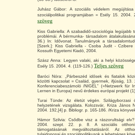
Juhász Gábor: A szociális védelem megújítása
szociálpolitikai programjában = Esély 15. 2004. 
szöveg
Kiss Gabriella: A szabadidő-szociológia legújabb t
problémái. A bérmunka- társadalom átalakulásána
36.) In: Idővonat. Tanulmányok a társadalomtu
[Szerk.]: Kiss Gabriella - Csoba Judit - Czibere
Kossuth Egyetemi Kiadó, 2004.
Szász Anna: Legyen valaki, aki a helyi közösség
Teljes szöveg
Esély 15. 2004. 4. (119-126.)
Baróci Nóra: „Párbeszéd idősek és fiatalok köz
közötti kapcsolat = Család, gyermek, ifjúság, 13. 
Konferenciabeszámoló /NIGEL” (=Netzwerk für Int
Lernen in Europa) nevű érdekes európai projekt (1)
Turai Tünde: Az életút végén. Szilágyborzasi 
helyzetének vizsgálata. Kolozsvár, Kriza János 
2004. 192,[4] p. Bibliogr. p. 165-186. /Kriza könyvek
Hámor Szilvia: Csődbe visz a rászorultsági el
2004. szept. 22. p. 8. A szociális otthoni
támogatásának megváltoztatásáról. Az ottho
tulajdonosai és szociálpolitikusok a lehetséges kö