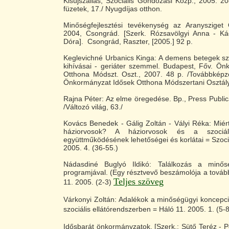
Kisújszállás, Szociális Gondozási Közp., 2005. 208
füzetek, 17./ Nyugdíjas otthon.
Minőségfejlesztési tevékenység az Aranysziget
2004, Csongrád. [Szerk. Rózsavölgyi Anna - K
Dóra]. Csongrád, Raszter, [2005.] 92 p.
Keglevichné Urbanics Kinga: A demens betegek szo
kihívásai - geriáter szemmel. Budapest, Főv. Ön
Otthona Módszt. Oszt., 2007. 48 p. /Továbbképző
Önkormányzat Idősek Otthona Módszertani Osztál
Rajna Péter: Az elme öregedése. Bp., Press Publica
/Változó világ, 63./
Kovács Benedek - Gálig Zoltán - Vályi Réka: Miér
háziorvosok? A háziorvosok és a szociál
együttműködésének lehetőségei és korlátai = Szoci
2005. 4. (36-55.)
Nádasdiné Buglyó Ildikó: Találkozás a minős
programjával. (Egy résztvevő beszámolója a továb
Teljes szöveg
11. 2005. (2-3)
Várkonyi Zoltán: Adalékok a minőségügyi koncepci
szociális ellátórendszerben = Háló 11. 2005. 1. (5-
Idősbarát önkormányzatok. [Szerk.: Sütő Teréz - Pe