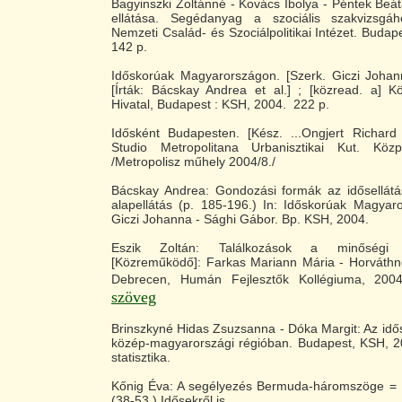
Bagyinszki Zoltánné - Kovács Ibolya - Péntek Beáta
ellátása. Segédanyag a szociális szakvizsgáh
Nemzeti Család- és Szociálpolitikai Intézet. Budap
142 p.
Időskorúak Magyarországon. [Szerk. Giczi Joha
[Írták: Bácskay Andrea et al.] ; [közread. a] Köz
Hivatal, Budapest : KSH, 2004. 222 p.
Idősként Budapesten. [Kész. ...Ongjert Richard 
Studio Metropolitana Urbanisztikai Kut. Kö
/Metropolisz műhely 2004/8./
Bácskay Andrea: Gondozási formák az idősellátás
alapellátás (p. 185-196.) In: Időskorúak Magyaro
Giczi Johanna - Sághi Gábor. Bp. KSH, 2004.
Eszik Zoltán: Találkozások a minőségi i
[Közreműködő]: Farkas Mariann Mária - Horváthn
Debrecen, Humán Fejlesztők Kollégiuma, 20
szöveg
Brinszkyné Hidas Zsuzsanna - Dóka Margit: Az idő
közép-magyarországi régióban. Budapest, KSH, 20
statisztika.
Kőnig Éva: A segélyezés Bermuda-háromszöge = E
(38-53.) Idősekről is.