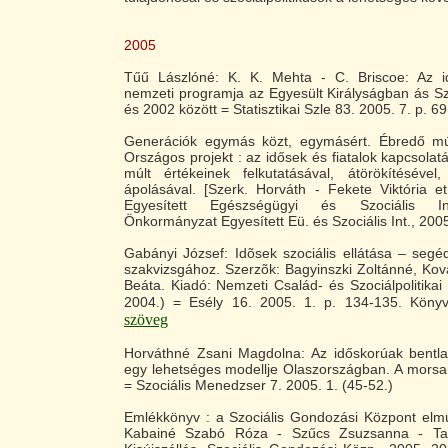
2005
Tűű Lászlóné: K. K. Mehta - C. Briscoe: Az i
nemzeti programja az Egyesült Királyságban ás S
és 2002 között = Statisztikai Szle 83. 2005. 7. p. 6
Generációk egymás közt, egymásért. Ébredő múl
Országos projekt : az idősek és fiatalok kapcsolat
múlt értékeinek felkutatásával, átörökítésév
ápolásával. [Szerk. Horváth - Fekete Viktória et
Egyesített Egészségügyi és Szociális In
Önkormányzat Egyesített Eü. és Szociális Int., 2005.
Gabányi József: Idõsek szociális ellátása – segé
szakvizsgához. Szerzõk: Bagyinszki Zoltánné, Kov
Beáta. Kiadó: Nemzeti Család- és Szociálpolitikai 
2004.) = Esély 16. 2005. 1. p. 134-135. Könyv
szöveg
Horváthné Zsani Magdolna: Az időskorúak bentla
egy lehetséges modellje Olaszországban. A morsa
= Szociális Menedzser 7. 2005. 1. (45-52.)
Emlékkönyv : a Szociális Gondozási Központ elmú
Kabainé Szabó Róza - Szűcs Zsuzsanna - Tap