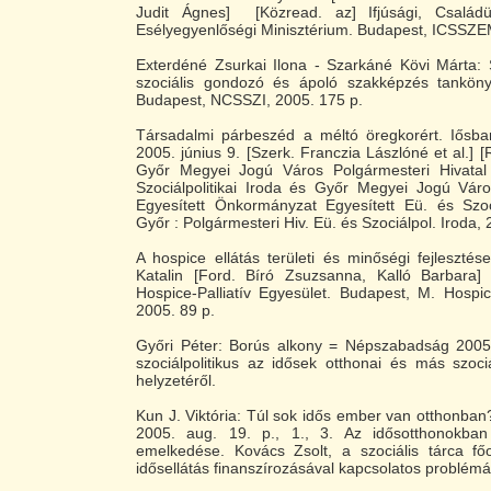
Judit Ágnes] [Közread. az] Ifjúsági, Családü
Esélyegyenlőségi Minisztérium. Budapest, ICSSZE
Exterdéné Zsurkai Ilona - Szarkáné Kövi Márta: 
szociális gondozó és ápoló szakképzés tankönyv
Budapest, NCSSZI, 2005. 175 p.
Társadalmi párbeszéd a méltó öregkorért. Iősbar
2005. június 9. [Szerk. Franczia Lászlóné et al.] 
Győr Megyei Jogú Város Polgármesteri Hivatal
Szociálpolitikai Iroda és Győr Megyei Jogú Vá
Egyesített Önkormányzat Egyesített Eü. és Szoc
Győr : Polgármesteri Hiv. Eü. és Szociálpol. Iroda, 
A hospice ellátás területi és minőségi fejleszté
Katalin [Ford. Bíró Zsuzsanna, Kalló Barbara]
Hospice-Palliatív Egyesület. Budapest, M. Hospice
2005. 89 p.
Győri Péter: Borús alkony = Népszabadság 2005.
szociálpolitikus az idősek otthonai és más szociá
helyzetéről.
Kun J. Viktória: Túl sok idős ember van otthonb
2005. aug. 19. p., 1., 3. Az idősotthonokba
emelkedése. Kovács Zsolt, a szociális tárca főo
idősellátás finanszírozásával kapcsolatos problémá