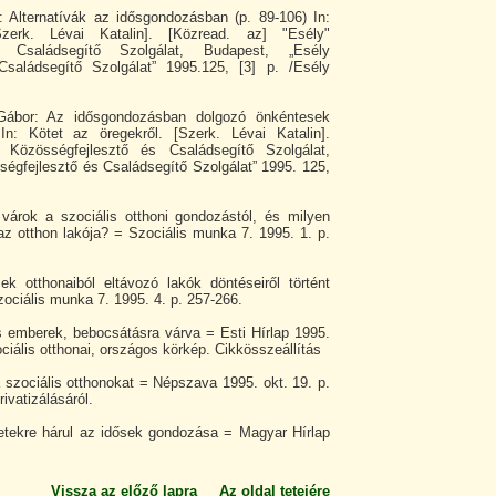
: Alternatívák az idősgondozásban (p. 89-106) In:
Szerk. Lévai Katalin]. [Közread. az] "Esély"
s Családsegítő Szolgálat, Budapest, „Esély
Családsegítő Szolgálat” 1995.125, [3] p. /Esély
bor: Az idősgondozásban dolgozó önkéntesek
In: Kötet az öregekről. [Szerk. Lévai Katalin].
 Közösségfejlesztő és Családsegítő Szolgálat,
égfejlesztő és Családsegítő Szolgálat” 1995. 125,
 várok a szociális otthoni gondozástól, és milyen
az otthon lakója? = Szociális munka 7. 1995. 1. p.
ek otthonaiból eltávozó lakók döntéseiről történt
ociális munka 7. 1995. 4. p. 257-266.
s emberek, bebocsátásra várva = Esti Hírlap 1995.
ociális otthonai, országos körkép. Cikkösszeállítás
a szociális otthonokat = Népszava 1995. okt. 19. p.
rivatizálásáról.
letekre hárul az idősek gondozása = Magyar Hírlap
Vissza az előző lapra
Az oldal tetejére