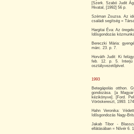
[Szerk. Szabó Judit Ág
Hivatal, [1992] 56 p.
Széman Zsuzsa. Az idős
családi segítség = Társ
Hargitai Éva: Az öregek
Idősgondozás közmunk
Bereczki Mária: gyeng
márc. 23. p. 7.
Horváth Judit: Ki felüg
feb. 12. p. 5. Interj
osztályvezetőjével.
1993
Betegápolás otthon. G
gondozása. [a Magyar
kézikönyve]. [Ford. P
Vöröskereszt, 1993. 174
Hahn Veronika: Védet
Idősgondozás Nagy-Brit
Jakab Tibor - Blassz
ellátásában = Nővér 6. 1