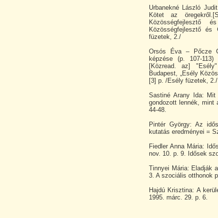
Urbanekné László Judit
Kötet az öregekről.[
Közösségfejlesztő é
Közösségfejlesztő és 
füzetek, 2./
Orsós Éva – Pőcze Gá
képzése (p. 107-113) 
[Közread. az] "Esély"
Budapest, „Esély Közöss
[3] p. /Esély füzetek, 2./
Sastiné Arany Ida: Mit
gondozott lennék, mint 
44-48.
Pintér György: Az idős
kutatás eredményei = Sz
Fiedler Anna Mária: Idő
nov. 10. p. 9. Idősek sz
Tinnyei Mária: Eladják 
3. A szociális otthonok p
Hajdú Krisztina: A kerü
1995. márc. 29. p. 6.