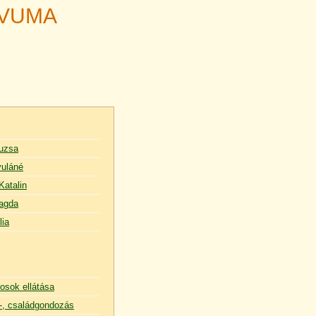
ÍVUMA
uzsa
uláné
Katalin
agda
lia
osok ellátása
, családgondozás