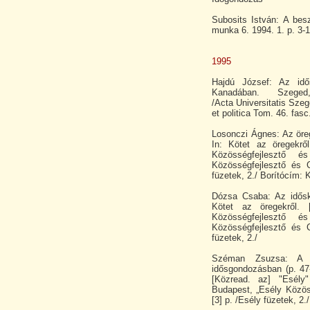
Subosits István: A bes
munka 6. 1994. 1. p. 3-
1995
Hajdú József: Az idő
Kanadában. Szeged, J
/Acta Universitatis Szeg
et politica Tom. 46. fasc.
Losonczi Ágnes: Az öreg
In: Kötet az öregekről
Közösségfejlesztő é
Közösségfejlesztő és C
füzetek, 2./ Borítócím: K
Dózsa Csaba: Az idősko
Kötet az öregekről. 
Közösségfejlesztő é
Közösségfejlesztő és C
füzetek, 2./
Széman Zsuzsa: A t
idősgondozásban (p. 47-
[Közread. az] "Esély"
Budapest, „Esély Közös
[3] p. /Esély füzetek, 2./