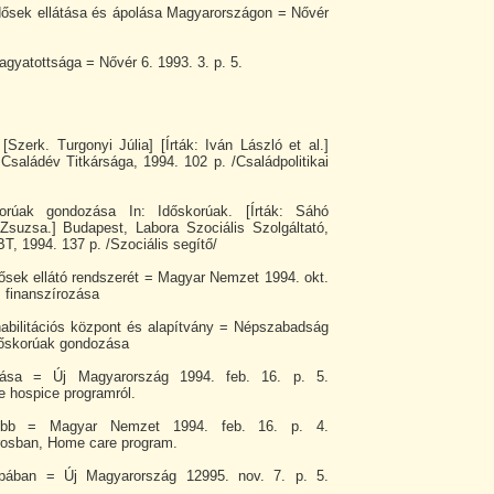
dősek ellátása és ápolása Magyarországon = Nővér
agyatottsága = Nővér 6. 1993. 3. p. 5.
[Szerk. Turgonyi Júlia] [Írták: Iván László et al.]
saládév Titkársága, 1994. 102 p. /Családpolitikai
orúak gondozása In: Időskorúak. [Írták: Sáhó
suzsa.] Budapest, Labora Szociális Szolgáltató,
T, 1994. 137 p. /Szociális segítő/
idősek ellátó rendszerét = Magyar Nemzet 1994. okt.
s finanszírozása
habilitációs központ és alapítvány = Népszabadság
Időskorúak gondozása
zása = Új Magyarország 1994. feb. 16. p. 5.
 hospice programról.
óbb = Magyar Nemzet 1994. feb. 16. p. 4.
osban, Home care program.
ópában = Új Magyarország 12995. nov. 7. p. 5.