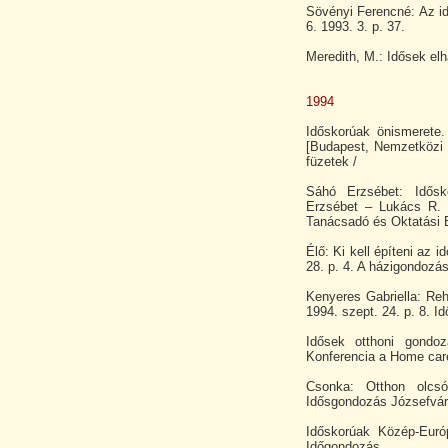
Sövényi Ferencné: Az i
6. 1993. 3. p. 37.
Meredith, M.: Idősek elh
1994
Időskorúak önismerete. 
[Budapest, Nemzetközi C
füzetek /
Sáhó Erzsébet: Idősk
Erzsébet – Lukács R. Z
Tanácsadó és Oktatási B
Élő: Ki kell építeni az 
28. p. 4. A házigondozá
Kenyeres Gabriella: Re
1994. szept. 24. p. 8. 
Idősek otthoni gondo
Konferencia a Home care
Csonka: Otthon olcs
Idősgondozás Józsefvár
Időskorúak Közép-Eur
Időgondozás