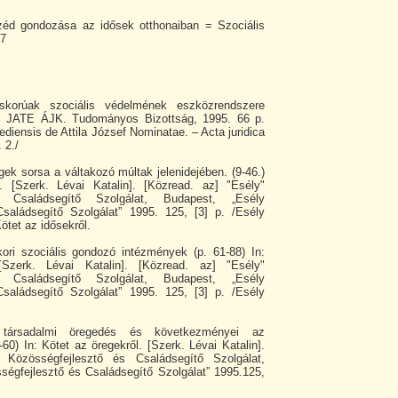
zéd gondozása az idősek otthonaiban = Szociális
17
skorúak szociális védelmének eszközrendszere
ATE ÁJK. Tudományos Bizottság, 1995. 66 p.
ediensis de Attila József Nominatae. – Acta juridica
 2./
ek sorsa a váltakozó múltak jelenidejében. (9-46.)
. [Szerk. Lévai Katalin]. [Közread. az] "Esély"
s Családsegítő Szolgálat, Budapest, „Esély
saládsegítő Szolgálat” 1995. 125, [3] p. /Esély
ötet az idősekről.
ri szociális gondozó intézmények (p. 61-88) In:
[Szerk. Lévai Katalin]. [Közread. az] "Esély"
s Családsegítő Szolgálat, Budapest, „Esély
saládsegítő Szolgálat” 1995. 125, [3] p. /Esély
ársadalmi öregedés és következményei az
60) In: Kötet az öregekről. [Szerk. Lévai Katalin].
 Közösségfejlesztő és Családsegítő Szolgálat,
ségfejlesztő és Családsegítő Szolgálat” 1995.125,