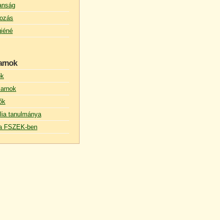
lanság
ozás
giéné
arnok
ők
arnok
ők
lia tanulmánya
s a FSZEK-ben