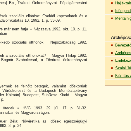
nes] Bp., Fvárosi Önkormányzat. Főpolgármesteri
Hajlékta
Idősgond
ek szociális ellátása: Családi kapcsolatok és a
Mentálhi
adalomkutatás 10. 1992. 1. p. 33-39.
re már nem futja = Népszava 1992. okt. 10. p. 11.
ában
Arcképcs
élkedő szociális otthonok = Népszabadság 1992.
Bevezet
Arcképcs
yeli a szociális otthonokat? = Magyar Hírlap 1992.
ú Bognár Szabolccsal, a Fővárosi önkormányzat
Emlékez
Szalai Jú
Kiállítá
yermek és felnőtt betegek, valamint időskorúak
 Vöröskereszt és a Budapesti Mentőalapítvány
eller Kálmán] Budapest, SubRosa Kiadó : Magyar
 p.
t öregek = HVG 1993. 29. júl. 17. p. 31-32.
anniában és Magyarországon.
auer Béla: Nővéretika az idősek egészségügyi
993. 3. p. 34.