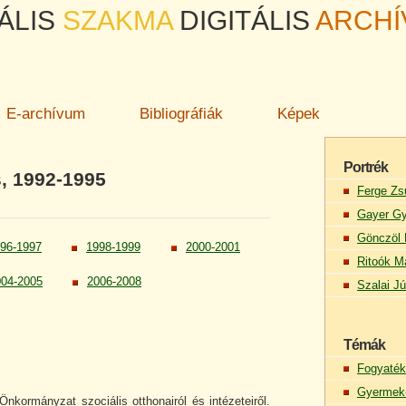
ÁLIS
SZAKMA
DIGITÁLIS
ARCH
E-archívum
Bibliográfiák
Képek
Portrék
, 1992-1995
Ferge Zs
Gayer Gy
Gönczöl 
96-1997
1998-1999
2000-2001
Ritoók M
004-2005
2006-2008
Szalai Jú
Témák
Fogyaték
Gyermek-
Önkormányzat szociális otthonairól és intézeteiről.