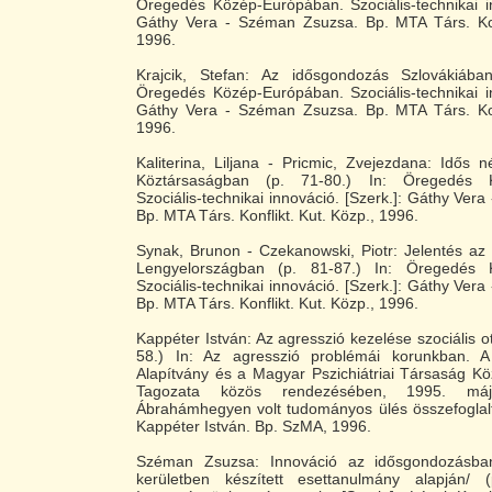
Öregedés Közép-Európában. Szociális-technikai in
Gáthy Vera - Széman Zsuzsa. Bp. MTA Társ. Konf
1996.
Krajcik, Stefan: Az idősgondozás Szlovákiába
Öregedés Közép-Európában. Szociális-technikai in
Gáthy Vera - Széman Zsuzsa. Bp. MTA Társ. Konf
1996.
Kaliterina, Liljana - Pricmic, Zvejezdana: Idős
Köztársaságban (p. 71-80.) In: Öregedés K
Szociális-technikai innováció. [Szerk.]: Gáthy Ver
Bp. MTA Társ. Konflikt. Kut. Közp., 1996.
Synak, Brunon - Czekanowski, Piotr: Jelentés az 
Lengyelországban (p. 81-87.) In: Öregedés 
Szociális-technikai innováció. [Szerk.]: Gáthy Ver
Bp. MTA Társ. Konflikt. Kut. Közp., 1996.
Kappéter István: Az agresszió kezelése szociális o
58.) In: Az agresszió problémái korunkban. A
Alapítvány és a Magyar Pszichiátriai Társaság K
Tagozata közös rendezésében, 1995. máju
Ábrahámhegyen volt tudományos ülés összefoglalt
Kappéter István. Bp. SzMA, 1996.
Széman Zsuzsa: Innováció az idősgondozásba
kerületben készített esettanulmány alapján/ 