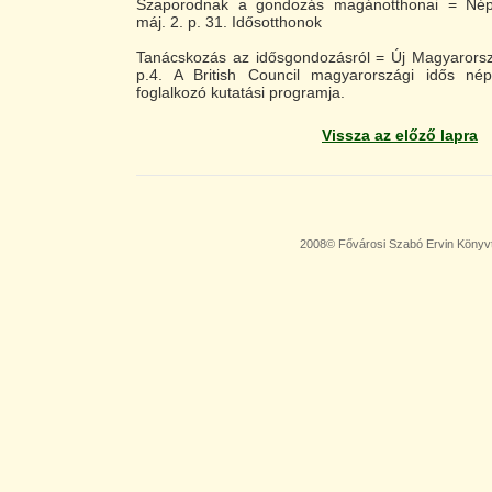
Szaporodnak a gondozás magánotthonai = Né
máj. 2. p. 31. Idősotthonok
Tanácskozás az idősgondozásról = Új Magyarorsz
p.4. A British Council magyarországi idős nép
foglalkozó kutatási programja.
Vissza az előző lapra
2008© Fővárosi Szabó Ervin Könyv