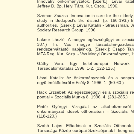
Innovatív önkormányzatok. [Szerk.]: Lévai Kata
Jeffrey D. Bp. Helyi Társ. Kut. Csop., 1996.
Széman Zsuzsa: Innovation in care for the elderly
study in Budapest's 3rd district. (p. 166-193.) In
authorities. [Szerk.]: Lévai Katalin - Straussman, J
Society Research Group, 1996.
Lakner László: A megye egészségügyi és szociál
387.) In: Vas megye társadalmi-gazdasá
rendszerváltástól napjainkig. [Szerk.]: Csapó T
MTA Reg. Kut. Közp. - Vas Megyi Önkormányzat, 1
Gáthy Vera: Egy kelet-európai Networ
Társadalomkutatás 1996. 1-2. (122-125.)
Lévai Katalin: Az önkormányzatok és a nonprofi
együttműködésről = Esély 8. 1996. 1. (50-60.)
Hack Erzsébet: Az egészségügyi és a szociális r
pontjai = Szociális Munka 8. 1996. 4. (281-285.)
Pintér Györgyi: Vizsgálat az alkoholizmusró
önkormányzat idősek otthonaiban = Szociális 
(118-129.)
Szabó Lajos: Előadások a Szociális Otthonok 
Társasága Közép-európai Szekciójának I. kongres