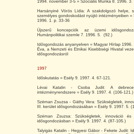
1994. november 3-5 = Szociális Munka 8. 1996. 3.
Harsányiné Vörös Lídia: A szakdolgozó helye, 
személyes gondoskodást nyújtó intézményeiben = 
1996. 1. p. 33-36
Újszerű koncepciók az üzemi idősgondoz
Humánpolitikai szemle 7. 1996. 5. (92.)
Idősgondozás anyanyelven = Magyar Hírlap 1996. m
Éva, a Nemzeti és Etnikai Kisebbségi Hivatal veze
idősgondozásról
1997
Időskutatás = Esély 9. 1997. 4. 67-121.
Lévai Katalin - Csoba Judit: A debrecen
intézményrendszere = Esély 9. 1997. 4. (106-121.)
Széman Zsuzsa - Gáthy Vera: Szükségletek, inno
III. kerület idősgondozásában = Esély 9. 1997. 5. (
Széman Zsuzsa: Szükségletek, innováció és
idősgondozásban = Esély 9. 1997. 4. (87-105.)
Talyigás Katalin - Hegyesi Gábor - Fekete Judit: I