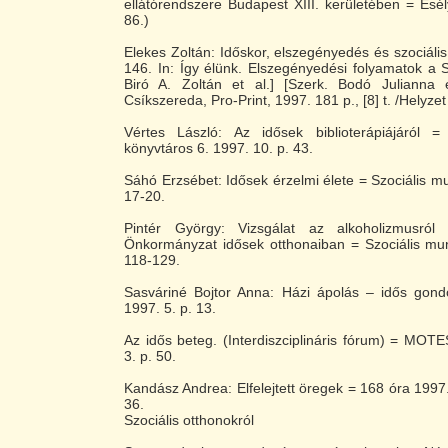
ellátórendszere Budapest XIII. kerületében = Esél
86.)
Elekes Zoltán: Időskor, elszegényedés és szociáli
146. In: Így élünk. Elszegényedési folyamatok a Sz
Biró A. Zoltán et al.] [Szerk. Bodó Julianna
Csíkszereda, Pro-Print, 1997. 181 p., [8] t. /Helyzet
Vértes László: Az idősek biblioterápiájáról =
könyvtáros 6. 1997. 10. p. 43.
Sáhó Erzsébet: Idősek érzelmi élete = Szociális mu
17-20.
Pintér György: Vizsgálat az alkoholizmusró
Önkormányzat idősek otthonaiban = Szociális mun
118-129.
Sasváriné Bojtor Anna: Házi ápolás – idős gon
1997. 5. p. 13.
Az idős beteg. (Interdiszciplináris fórum) = MO
3. p. 50.
Kandász Andrea: Elfelejtett öregek = 168 óra 1997.
36.
Szociális otthonokról