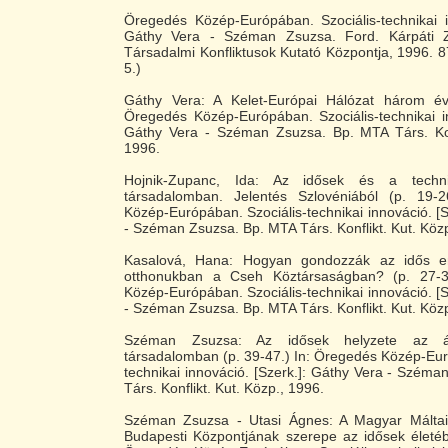
Öregedés Közép-Európában. Szociális-technikai i
Gáthy Vera - Széman Zsuzsa. Ford. Kárpáti Z
Társadalmi Konfliktusok Kutató Központja, 1996. 87
5.)
Gáthy Vera: A Kelet-Európai Hálózat három év
Öregedés Közép-Európában. Szociális-technikai in
Gáthy Vera - Széman Zsuzsa. Bp. MTA Társ. Konf
1996.
Hojnik-Zupanc, Ida: Az idősek és a techn
társadalomban. Jelentés Szlovéniából (p. 19-
Közép-Európában. Szociális-technikai innováció. [S
- Széman Zsuzsa. Bp. MTA Társ. Konflikt. Kut. Köz
Kasalová, Hana: Hogyan gondozzák az idős e
otthonukban a Cseh Köztársaságban? (p. 27-3
Közép-Európában. Szociális-technikai innováció. [S
- Széman Zsuzsa. Bp. MTA Társ. Konflikt. Kut. Köz
Széman Zsuzsa: Az idősek helyzete az át
társadalomban (p. 39-47.) In: Öregedés Közép-Eur
technikai innováció. [Szerk.]: Gáthy Vera - Szém
Társ. Konflikt. Kut. Közp., 1996.
Széman Zsuzsa - Utasi Ágnes: A Magyar Máltai 
Budapesti Központjának szerepe az idősek életéb